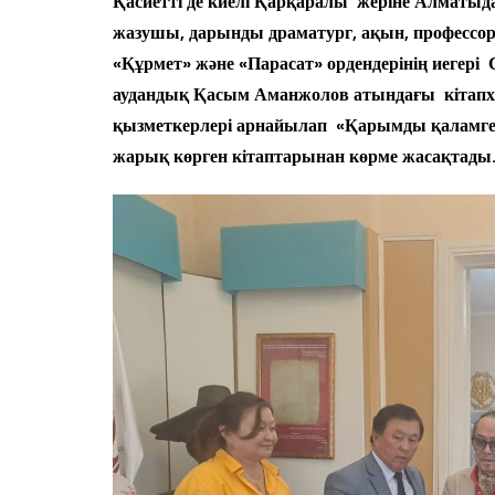
Қасиетті де киелі Қарқаралы жеріне Алматыд
жазушы, дарынды драматург, ақын, професс
«Құрмет» және «Парасат» ордендерінің иегері
аудандық Қасым Аманжолов атындағы кітапха
қызметкерлері арнайылап «Қарымды қаламге
жарық көрген кітаптарынан көрме жасақтады