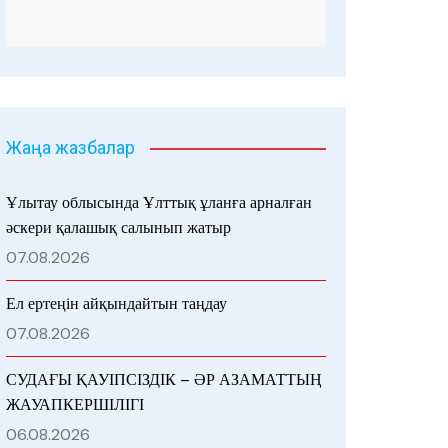
Жаңа жазбалар
Ұлытау облысында Ұлттық ұланға арналған
әскери қалашық салынып жатыр
07.08.2026
Ел ертеңін айқындайтын таңдау
07.08.2026
СУДАҒЫ ҚАУІПСІЗДІК – ӘР АЗАМАТТЫҢ
ЖАУАПКЕРШІЛІГІ
06.08.2026