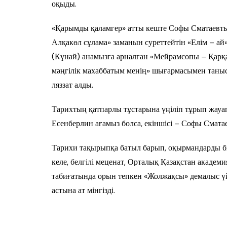
оқыды.
«Қарымды қаламгер» атты кеште Софы Сматаевт
Алқакөл сұлама» заманын суреттейтін «Елім – ай
(Күнай) анамызға арналған «Мейрамсопы – Қарқа
мәңгілік махаббатым менің» шығармасымен таны
ляззат алды.
Тарихтың қатпарлы тұстарына үңіліп тұрып жауап 
Есенберлин ағамыз болса, екіншісі – Софы Сматае
Тарихи тақырыпқа батыл барып, оқырмандарды бір
келе, белгілі меценат, Орталық Қазақстан акаде
табиғатында орын тепкен «Жолжақсы» демалыс үй
астына ат мінгізді.