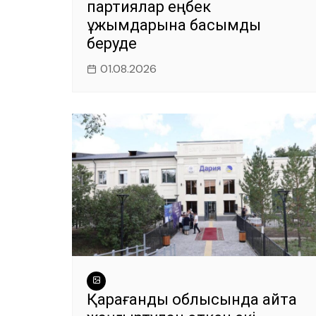
партиялар еңбек
ұжымдарына басымдық
беруде
01.08.2026
Қарағанды облысында қайта