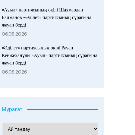
«Ауыл» партиясының өкілі Шахмардан
Байманов «Әділет» партиясының сұрағына
жауап берді
06.08.2026
«Әділет» партиясының өкілі Рауан
Кенжеханұлы «Ауыл» партиясының сұрағына
жауап берді
06.08.2026
Мұрағат
Мұрағат