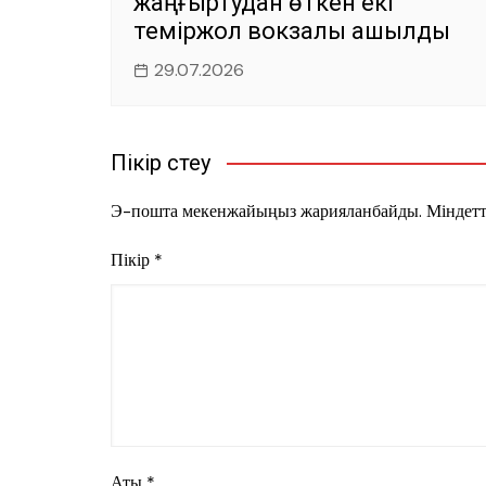
жаңғыртудан өткен екі
теміржол вокзалы ашылды
29.07.2026
Пікір үстеу
Э-пошта мекенжайыңыз жарияланбайды.
Міндетт
Пікір
*
Аты
*