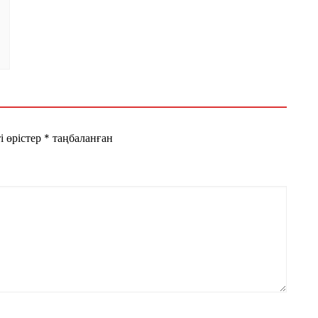
і өрістер
*
таңбаланған