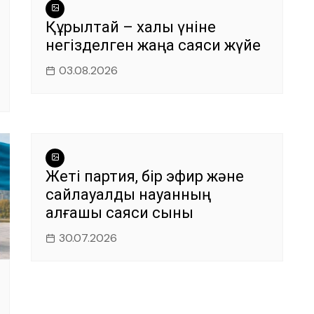
Құрылтай – халық үніне
негізделген жаңа саяси жүйе
03.08.2026
Жеті партия, бір эфир және
сайлауалды науқанның
алғашқы саяси сыны
30.07.2026