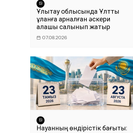
Ұлытау облысында Ұлттық
ұланға арналған әскери
қалашық салынып жатыр
07.08.2026
Науқанның өндірістік бағыты: