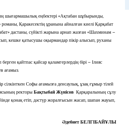
ың шығармашылық еңбектері «Ақтабан шұбырынды,
» романы, Қаракесектің ұранына айналған киелі Қарқабат
бат» дастаны, сүйікті жарына арнап жазған «Шахминам –
сып, кешке қатысушы оқырмандар пікір алысып, руханы
берген қайтпас қайсар қаламгерлердің бірі – Ілияс
в ағамыз.
 сілкінткен Софы ағамызға денсаулық, ұзақ ғұмыр тілей
миясының ректоры
Бақтыбай Жүнісов
Қарқаралының сұлу
інде қонақ етіп, дәстүр жоралғысын жасап, шапан жауып,
Әдебиет БЕЛГІБАЙҰЛЫ