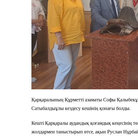
Қарқаралының Құрметті азаматы Софы Қалыбекұл
Сатыбалдыұлы кездесу кешінің қонағы болды.
Кешті Қарқаралы аудандық қоғамдық кеңесінің 
жолдармен таныстырып өтсе, ақын Руслан Нұрбай 