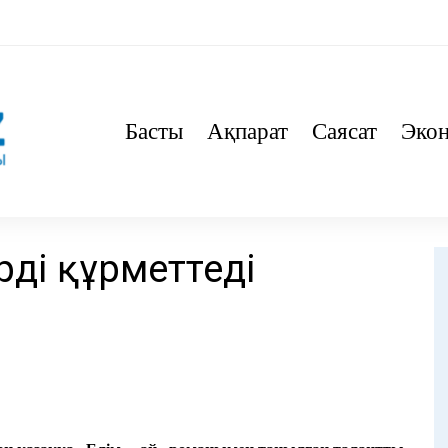
Басты
Ақпарат
Саясат
Эко
рді құрметтеді