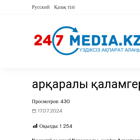
Skip
Русский
Қазақ тілі
to
content
Қарқаралы қаламге
Просмотров: 430
17.07.2024
Оқылды:
1 254