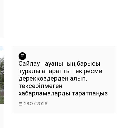
Сайлау науқанының барысы
туралы ақпаратты тек ресми
дереккөздерден алып,
тексерілмеген
хабарламаларды таратпаңыз
28.07.2026