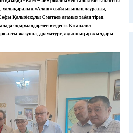
ан қазаққа «Елім – ай» романымен танылған талантты
ор, халықаралық «Алаш» сыйлығының лауреаты,
 Софы Қалыбекұлы Сматаев ағамыз табан тіреп,
нада оқырмандармен кездесті. Кітапхана
р» атты жазушы, драматург, ақынның әр жылдары
.