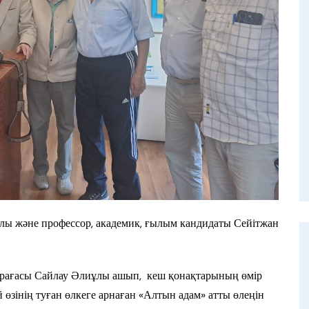
ы және профессор, академик, ғылым кандидаты Сейітжан
төрағасы Сайлау Әлиұлы ашып, кеш қонақтарының өмір
өзінің туған өлкеге арнаған «Алтын адам» атты өлеңін