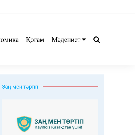
номика
Қоғам
Мәдениет
Ани
Тіл біл
Дәрі
Заң мен тәртіп