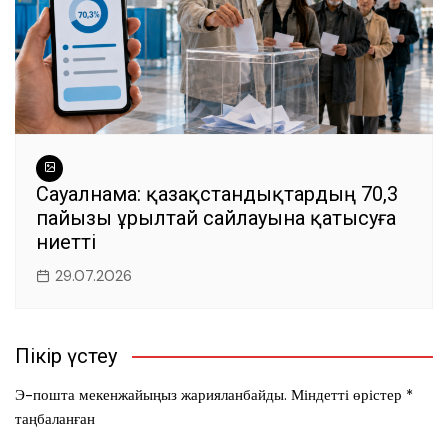
Сауалнама: қазақстандықтардың 70,3
пайызы Құрылтай сайлауына қатысуға
ниетті
29.07.2026
Пікір үстеу
Э-пошта мекенжайыңыз жарияланбайды.
Міндетті өрістер
*
таңбаланған