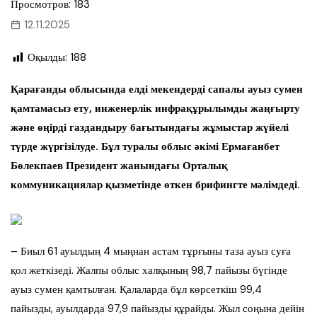
Просмотров: 183
12.11.2025
Оқылды:
188
Қарағанды облысында елді мекендерді сапалы ауыз сумен
қамтамасыз ету, инженерлік инфрақұрылымды жаңғырту
және өңірді газдандыру бағытындағы жұмыстар жүйелі
түрде жүргізілуде. Бұл туралы облыс әкімі Ермағанбет
Бөлекпаев Президент жанындағы Орталық
коммуникациялар қызметінде өткен брифингте мәлімдеді.
– Биыл 61 ауылдың 4 мыңнан астам тұрғыны таза ауыз суға
қол жеткізеді. Жалпы облыс халқының 98,7 пайызы бүгінде
ауыз сумен қамтылған. Қалаларда бұл көрсеткіш 99,4
пайызды, ауылдарда 97,9 пайызды құрайды. Жыл соңына дейін