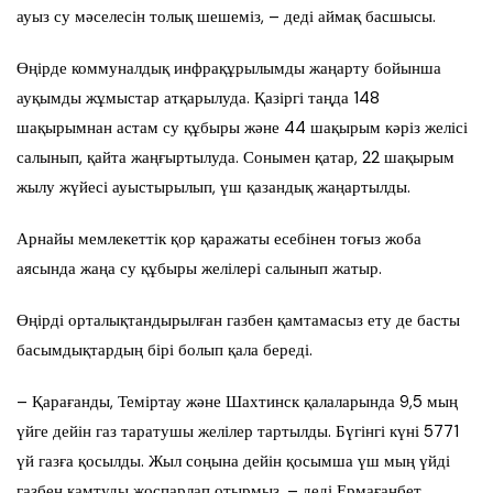
ауыз су мәселесін толық шешеміз, – деді аймақ басшысы.
Өңірде коммуналдық инфрақұрылымды жаңарту бойынша
ауқымды жұмыстар атқарылуда. Қазіргі таңда 148
шақырымнан астам су құбыры және 44 шақырым кәріз желісі
салынып, қайта жаңғыртылуда. Сонымен қатар, 22 шақырым
жылу жүйесі ауыстырылып, үш қазандық жаңартылды.
Арнайы мемлекеттік қор қаражаты есебінен тоғыз жоба
аясында жаңа су құбыры желілері салынып жатыр.
Өңірді орталықтандырылған газбен қамтамасыз ету де басты
басымдықтардың бірі болып қала береді.
– Қарағанды, Теміртау және Шахтинск қалаларында 9,5 мың
үйге дейін газ таратушы желілер тартылды. Бүгінгі күні 5771
үй газға қосылды. Жыл соңына дейін қосымша үш мың үйді
газбен қамтуды жоспарлап отырмыз, – деді Ермағанбет