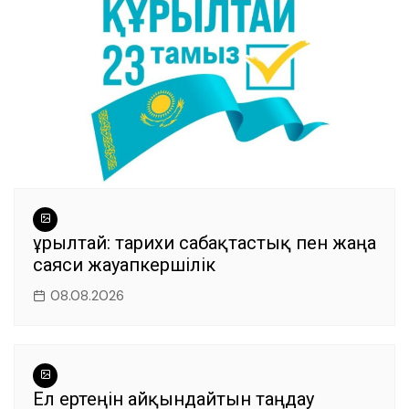
k
Құрылтай: тарихи сабақтастық пен жаңа
саяси жауапкершілік
08.08.2026
Ел ертеңін айқындайтын таңдау