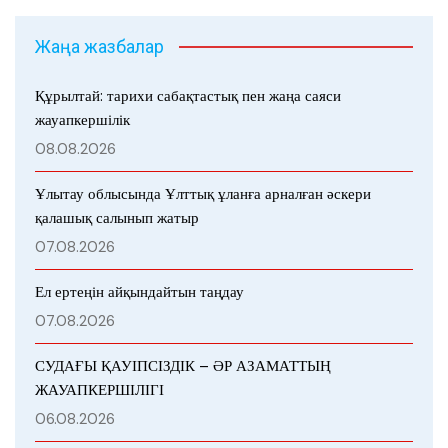
Жаңа жазбалар
Құрылтай: тарихи сабақтастық пен жаңа саяси
жауапкершілік
08.08.2026
Ұлытау облысында Ұлттық ұланға арналған әскери
қалашық салынып жатыр
07.08.2026
Ел ертеңін айқындайтын таңдау
07.08.2026
СУДАҒЫ ҚАУІПСІЗДІК – ӘР АЗАМАТТЫҢ
ЖАУАПКЕРШІЛІГІ
06.08.2026