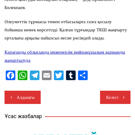
Бөлекпаев.
Әлеуметтік тұрмысы төмен отбасыларға газға қосылу
бойынша көмек көрсетілді. Қалған тұрғындар ТКШ жаңғырту
орталығы арқылы пайызсыз несие рәсімдей алады.
Қарағанды облысында инженерлік инфрақұрылым қарқынды
жаңартылуда
F
W
T
E
T
T
S
a
h
el
m
wi
u
h
c
at
e
ail
tt
m
ar
Жазба
Алдыңғы
Келесі
e
s
gr
er
bl
e
навигациясы
b
A
a
r
Ұқсас жазбалар
o
p
m
o
p