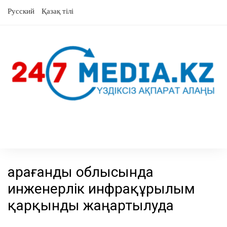
Skip
Русский
Қазақ тілі
to
content
Қарағанды облысында
инженерлік инфрақұрылым
қарқынды жаңартылуда