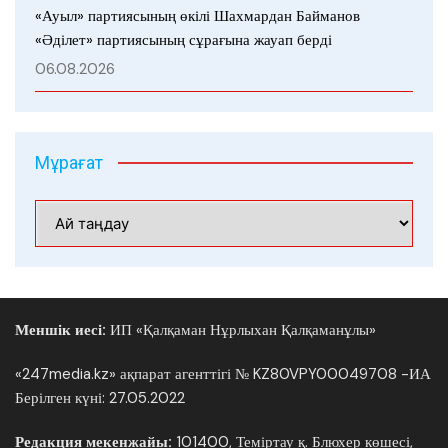
«Ауыл» партиясының өкілі Шахмардан Байманов
«Әділет» партиясының сұрағына жауап берді
06.08.2026
Мұрағат
Мұрағат
Меншік иесі:
ИП «Қалқаман Нұрлыхан Қалқаманұлы»
«247media.kz» ақпарат агенттігі № KZ80VPY00049708 -ИА
Берілген күні: 27.05.2022
Редакция мекенжайы:
101400, Теміртау қ. Блюхер көшесі,