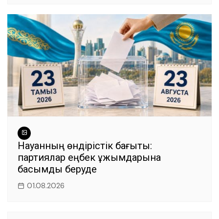
Науқанның өндірістік бағыты:
партиялар еңбек ұжымдарына
басымдық беруде
01.08.2026