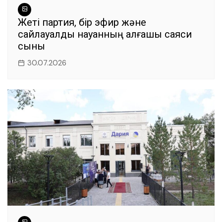
Жеті партия, бір эфир және
сайлауалды науқанның алғашқы саяси
сыны
30.07.2026