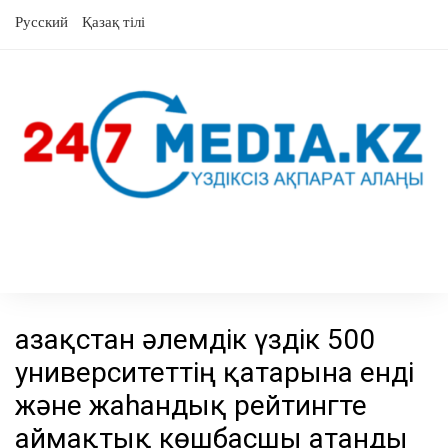
Skip
Русский
Қазақ тілі
to
content
Қазақстан әлемдік үздік 500
университеттің қатарына енді
және жаһандық рейтингте
аймақтық көшбасшы атанды