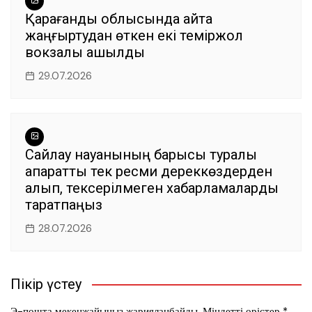
Қарағанды облысында қайта
жаңғыртудан өткен екі теміржол
вокзалы ашылды
29.07.2026
Сайлау науқанының барысы туралы
ақпаратты тек ресми дереккөздерден
алып, тексерілмеген хабарламаларды
таратпаңыз
28.07.2026
Пікір үстеу
Э-пошта мекенжайыңыз жарияланбайды.
Міндетті өрістер
*