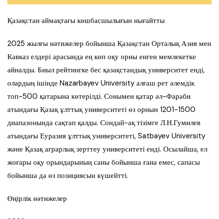
Қазақстан аймақтағы көшбасшылығын нығайтты
2025 жылғы нәтижелер бойынша Қазақстан Орталық Азия мен
Кавказ елдері арасында ең көп оқу орны енген мемлекетке
айналды. Биыл рейтингке бес қазақстандық университет енді,
олардың ішінде Nazarbayev University алғаш рет әлемдік
топ-500 қатарына көтерілді. Сонымен қатар әл-Фараби
атындағы Қазақ ұлттық университеті өз орнын 1201-1500
диапазонында сақтап қалды. Сондай-ақ тізімге Л.Н.Гумилев
атындағы Еуразия ұлттық университеті, Satbayev University
және Қазақ аграрлық зерттеу университеті енді. Осылайша, ел
жоғары оқу орындарының саны бойынша ғана емес, сапасы
бойынша да өз позициясын күшейтті.
Өңірлік нәтижелер