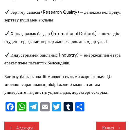
Зерттеу сапасы (Research Quality) – дәйексөз келтірілуі,
зерттеу күші мен ықпалы;
Халықаралық бағдар (International Outlook) – шетелдік
студенттер, қызметкерлер және жарияланымдар үлесі;
Индустриямен байланыс (Industry) – өнеркәсіппен өзара
әрекет және патенттік белсенділік.
Бағалау барысында 19 миллион ғылыми жарияланым, 1,5
миллион сарапшының пікірі және 3 мыңнан астам
университеттің институционалдық деректері ескерілді.
F
W
T
E
T
T
S
a
h
el
m
wi
u
h
c
at
e
ail
tt
m
ar
Жазба
Алдыңғы
Келесі