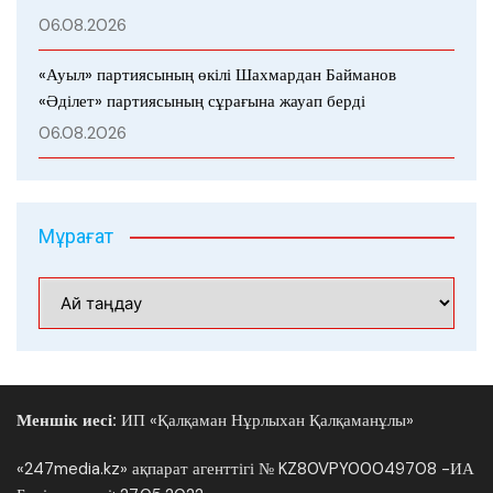
06.08.2026
«Ауыл» партиясының өкілі Шахмардан Байманов
«Әділет» партиясының сұрағына жауап берді
06.08.2026
Мұрағат
Мұрағат
Меншік иесі:
ИП «Қалқаман Нұрлыхан Қалқаманұлы»
«247media.kz» ақпарат агенттігі № KZ80VPY00049708 -ИА