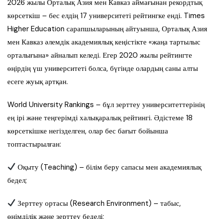
2026 жылы Орталық Азия мен Кавказ аймағынан рекордтық
көрсеткіш – бес елдің 17 университеті рейтингке енді. Times
Higher Education сарапшыларының айтуынша, Орталық Азия
мен Кавказ әлемдік академиялық кеңістікте «жаңа тартылыс
орталығына» айналып келеді. Егер 2020 жылы рейтингте
өңірдің үш университеті болса, бүгінде олардың саны алты
есеге жуық артқан.
World University Rankings – бұл зерттеу университеттерінің
ең ірі және теңгерімді халықаралық рейтингі. Әдістеме 18
көрсеткішке негізделген, олар бес бағыт бойынша
топтастырылған:
Оқыту (Teaching) – білім беру сапасы мен академиялық
бедел;
Зерттеу ортасы (Research Environment) – табыс,
өнімділік және зерттеу беделі;