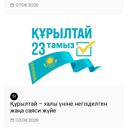
07.08.2026
Құрылтай – халық үніне негізделген
жаңа саяси жүйе
03.08.2026