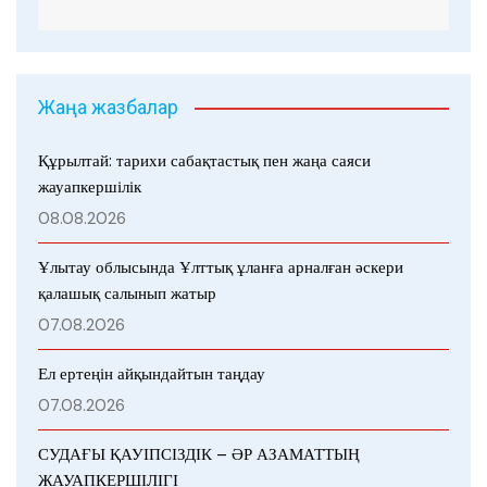
Жаңа жазбалар
Құрылтай: тарихи сабақтастық пен жаңа саяси
жауапкершілік
08.08.2026
Ұлытау облысында Ұлттық ұланға арналған әскери
қалашық салынып жатыр
07.08.2026
Ел ертеңін айқындайтын таңдау
07.08.2026
СУДАҒЫ ҚАУІПСІЗДІК – ӘР АЗАМАТТЫҢ
ЖАУАПКЕРШІЛІГІ