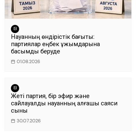
Науқанның өндірістік бағыты:
партиялар еңбек ұжымдарына
басымдық беруде
01.08.2026
Жеті партия, бір эфир және
сайлауалды науқанның алғашқы саяси
сыны
30.07.2026