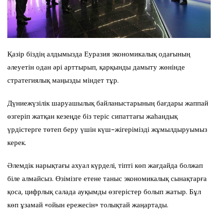
Қазір біздің алдымызда Еуразия экономикалық одағының
әлеуетін одан әрі арттырып, қарқынды дамыту жөнінде
стратегиялық маңызды міндет тұр.
Дүниежүзілік шаруашылық байланыстарының бағдары жаппай
өзгеріп жатқан кезеңде біз теріс сипаттағы жаһандық
үрдістерге төтеп беру үшін күш-жігерімізді жұмылдыруымыз
керек.
Әлемдік нарықтағы ахуал күрделі, тіпті көп жағдайда болжап
біле алмайсыз. Өзімізге етене таныс экономикалық сынақтарға
қоса, цифрлық салада ауқымды өзгерістер болып жатыр. Бұл
көп ұзамай «ойын ережесін» толықтай жаңартады.