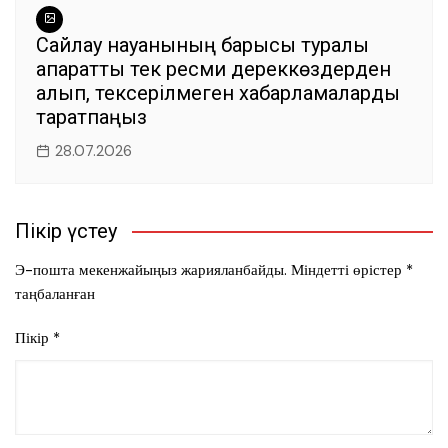
Сайлау науқанының барысы туралы
ақпаратты тек ресми дереккөздерден
алып, тексерілмеген хабарламаларды
таратпаңыз
28.07.2026
Пікір үстеу
Э-пошта мекенжайыңыз жарияланбайды.
Міндетті өрістер
*
таңбаланған
Пікір
*