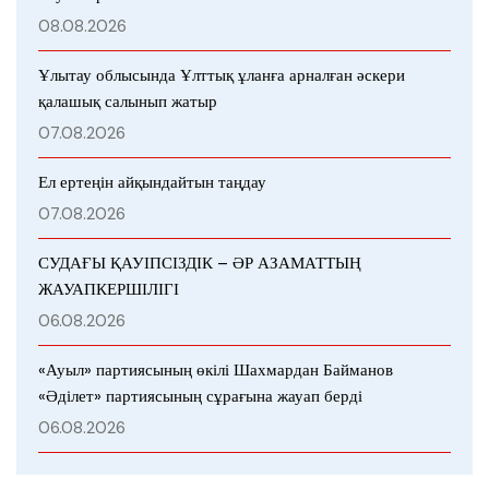
08.08.2026
Ұлытау облысында Ұлттық ұланға арналған әскери
қалашық салынып жатыр
07.08.2026
Ел ертеңін айқындайтын таңдау
07.08.2026
СУДАҒЫ ҚАУІПСІЗДІК – ӘР АЗАМАТТЫҢ
ЖАУАПКЕРШІЛІГІ
06.08.2026
«Ауыл» партиясының өкілі Шахмардан Байманов
«Әділет» партиясының сұрағына жауап берді
06.08.2026