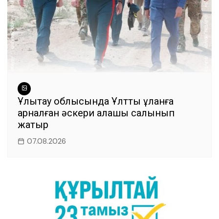
Ұлытау облысында Ұлттық ұланға
арналған әскери қалашық салынып
жатыр
07.08.2026