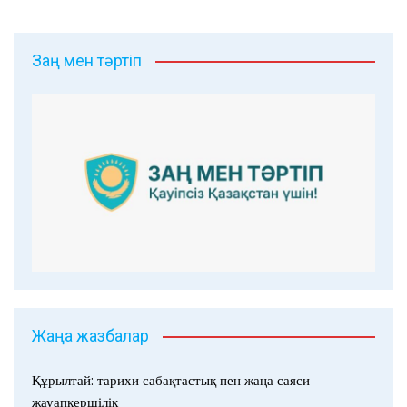
Заң мен тәртіп
Жаңа жазбалар
Құрылтай: тарихи сабақтастық пен жаңа саяси
жауапкершілік