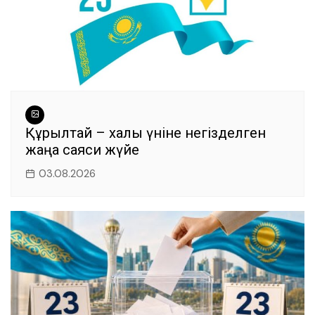
Құрылтай – халық үніне негізделген
жаңа саяси жүйе
03.08.2026