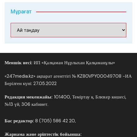
Мұрағат
Мұрағат
Меншік иесі:
ИП «Қалқаман Нұрлыхан Қалқаманұлы»
«247media.kz» ақпарат агенттігі № KZ80VPY00049708 -ИА
Берілген күні: 27.05.2022
Редакция мекенжайы:
101400, Теміртау қ. Блюхер көшесі,
№13 үй, 306 кабинет.
Бас редактор:
8 (705) 586 42 20,
Жарнама және әріптестік бойынша: