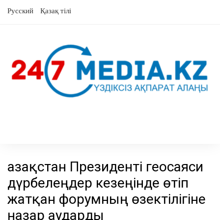
Skip
Русский
Қазақ тілі
to
content
Қазақстан Президенті геосаяси
дүрбелеңдер кезеңінде өтіп
жатқан форумның өзектілігіне
назар аударды