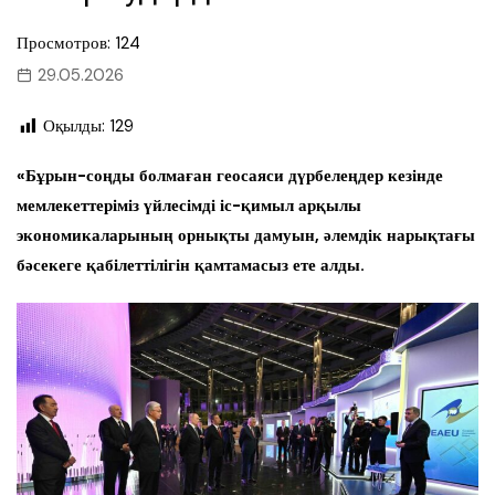
Просмотров: 124
29.05.2026
Оқылды:
129
«Бұрын-соңды болмаған геосаяси дүрбелеңдер кезінде
мемлекеттеріміз үйлесімді іс-қимыл арқылы
экономикаларының орнықты дамуын, әлемдік нарықтағы
бәсекеге қабілеттілігін қамтамасыз ете алды.