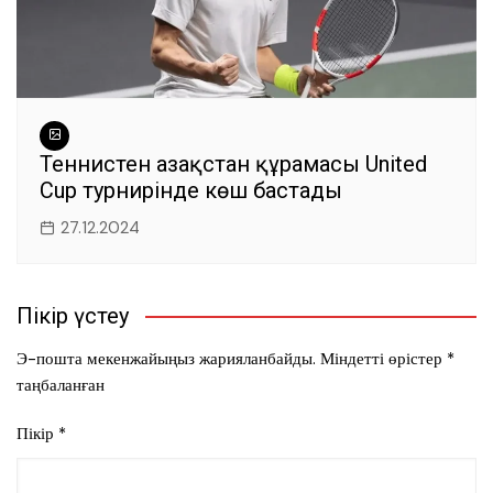
Теннистен Қазақстан құрамасы United
Cup турнирінде көш бастады
27.12.2024
Пікір үстеу
Э-пошта мекенжайыңыз жарияланбайды.
Міндетті өрістер
*
таңбаланған
Пікір
*