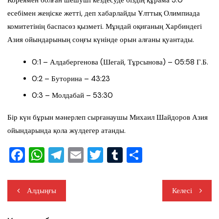
Кореямен болған шешуші кездесуде біздің құрама 3:0
есебімен жеңіске жетті, деп хабарлайды Ұлттық Олимпиада
комитетінің баспасөз қызметі. Мұндай оқиғаның Харбиндегі
Азия ойындарының соңғы күнінде орын алғаны қуантады.
0:1 – Алдабергенова (Шегай, Тұрсынова) – 05:58 Г.Б.
0:2 – Буторина – 43:23
0:3 – Молдабай – 53:30
Бір күн бұрын мәнерлеп сырғанаушы Михаил Шайдоров Азия
ойындарында қола жүлдегер атанды.
F
W
T
E
T
T
S
a
h
el
m
wi
u
h
c
at
e
ail
tt
m
ar
Жазба
Алдыңғы
Келесі
e
s
gr
er
bl
e
навигациясы
b
A
a
r