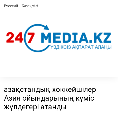
Skip
Русский
Қазақ тілі
to
content
Қазақстандық хоккейшілер
Азия ойындарының күміс
жүлдегері атанды