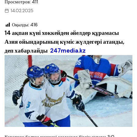
Просмотров: 411
14.02.2025
Оқылды:
416
14 ақпан күні хоккейден әйелдер құрамасы
Азия ойындарының күміс жүлдегері атанды,
деп хабарлайды
247media.kz