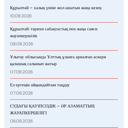
Құрылтай – халық үніне жол ашатын жаңа кезең
10.08.2026
Құрылтай: тарихи сабақтастық пен жаңа саяси
жауапкершілік
08.08.2026
Ұлытау облысында Ұлттық ұланға арналған әскери
қалашық салынып жатыр
07.08.2026
Ел ертеңін айқындайтын таңдау
07.08.2026
СУДАҒЫ ҚАУІПСІЗДІК – ӘР АЗАМАТТЫҢ
ЖАУАПКЕРШІЛІГІ
06.08.2026