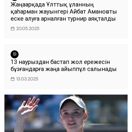
Жаңаарқада Ұлттық ұланның
қаһарман жауынгері Айбат Амановты
еске алуға арналған турнир аяқталды
20.05.2025
13 наурыздан бастап жол ережесін
бұзғандарға жаңа айыппұл салынады
13.03.2025