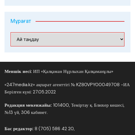
Мұрағат
Мұрағат
Меншік иесі:
ИП «Қалқаман Нұрлыхан Қалқаманұлы»
«247media.kz» ақпарат агенттігі № KZ80VPY00049708 -ИА
Берілген күні: 27.05.2022
Редакция мекенжайы:
101400, Теміртау қ. Блюхер көшесі,
№13 үй, 306 кабинет.
Бас редактор:
8 (705) 586 42 20,