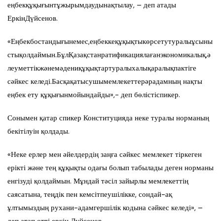
еңбекқұқығынтұжырымдаудынақтылау, – деп атады
ЕркінДүйсенов.
«Еңбекбостандығынемес,еңбеккеқұқықтыкөрсетутуралыұсыны
стықолдаймын.БұлҚазақстанратификациялағанэкономикалық,ә
леуметтікжәнемәдениқұқықтартуралыхалықаралықпактіге
сәйкес келеді.Басқақатысушымемлекеттерәрадамның нақты
еңбек ету құқығынмойындайды»,- деп бөлістіспикер.
Сонымен қатар спикер Конституцияда неке туралы норманың
бекітілуін қолдады.
«Неке ерлер мен әйелдердің заңға сәйкес мемлекет тіркеген
ерікті және тең құқықты одағы болып табылады деген норманы
енгізуді қолдаймын. Мұндай тәсіл зайырлы мемлекеттің
саясатына, теңдік пен кемсітпеушілікке, сондай-ақ
ұлтымыздың рухани-адамгершілік кодына сәйкес келеді», –