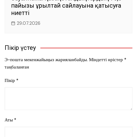
пайызы Құрылтай сайлауына қатысуға
ниетті
29.07.2026
Пікір үстеу
Э-пошта мекенжайыңыз жарияланбайды.
Міндетті өрістер
*
таңбаланған
Пікір
*
Аты
*