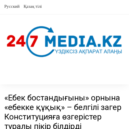
Skip
Русский
Қазақ тілі
to
content
«Еңбек бостандығының» орнына
«еңбекке құқық» – белгілі заңгер
Конституцияға өзгерістер
туралы пікір білдірді