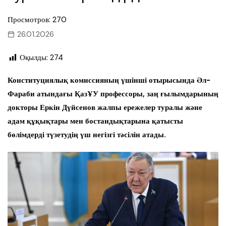
Просмотров: 270
26.01.2026
Оқылды:
274
Конституциялық комиссияның үшінші отырысында Әл-
Фараби атындағы ҚазҰУ профессоры, заң ғылымдарының
докторы Еркін Дүйсенов жалпы ережелер туралы және
адам құқықтары мен бостандықтарына қатысты
бөлімдерді түзетудің үш негізгі тәсілін атады.