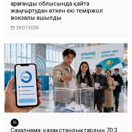
Қарағанды облысында қайта
жаңғыртудан өткен екі теміржол
вокзалы ашылды
29.07.2026
Сауалнама: қазақстандықтардың 70,3