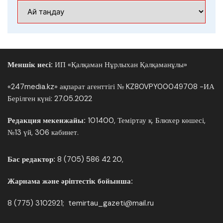
Мұрағат
Меншік иесі:
ИП «Қалқаман Нұрлыхан Қалқаманұлы»
«247media.kz» ақпарат агенттігі № KZ80VPY00049708 -ИА
Берілген күні: 27.05.2022
Редакция мекенжайы:
101400, Теміртау қ. Блюхер көшесі,
№13 үй, 306 кабинет.
Бас редактор:
8 (705) 586 42 20,
Жарнама және әріптестік бойынша:
8 (775) 3102921; temirtau_gazeti@mail.ru