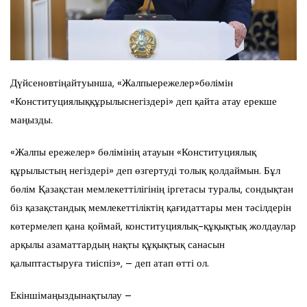
Дүйсеновтіңайтуынша, «Жалпыережелер»бөлімін
«Конституциялыққұрылыснегіздері» деп қайта атау ерекше
маңызды.
«Жалпы ережелер» бөлімінің атауын «Конституциялық
құрылыстың негіздері» деп өзгертуді толық қолдаймын. Бұл
бөлім Қазақстан мемлекеттілігінің іргетасы туралы, сондықтан
біз қазақстандық мемлекеттіліктің қағидаттары мен тәсілдерін
көтермелеп қана қоймай, конституциялық-құқықтық жолдаулар
арқылы азаматтардың нақты құқықтық санасын
қалыптастыруға тиіспіз», – деп атап өтті ол.
Екіншімаңыздынақтылау –