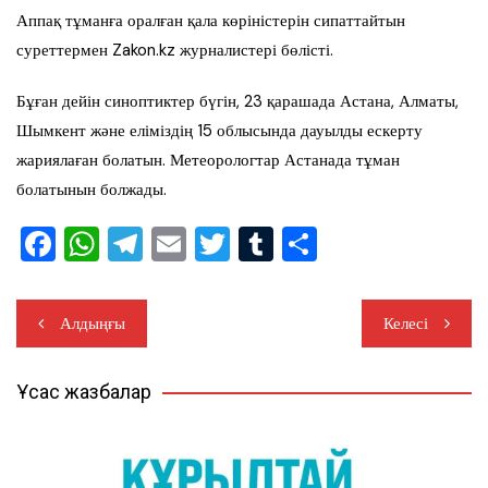
Аппақ тұманға оралған қала көріністерін сипаттайтын
суреттермен Zakon.kz журналистері бөлісті.
Бұған дейін синоптиктер бүгін, 23 қарашада Астана, Алматы,
Шымкент және еліміздің 15 облысында дауылды ескерту
жариялаған болатын. Метеорологтар Астанада тұман
болатынын болжады.
F
W
T
E
T
T
S
a
h
el
m
wi
u
h
c
at
e
ail
tt
m
ar
Жазба
Алдыңғы
Келесі
e
s
gr
er
bl
e
навигациясы
b
A
a
r
Ұқсас жазбалар
o
p
m
o
p