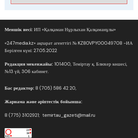
Меншік иесі:
ИП «Қалқаман Нұрлыхан Қалқаманұлы»
«247media.kz» ақпарат агенттігі № KZ80VPY00049708 -ИА
Берілген күні: 27.05.2022
Редакция мекенжайы:
101400, Теміртау қ. Блюхер көшесі,
№13 үй, 306 кабинет.
Бас редактор:
8 (705) 586 42 20,
Жарнама және әріптестік бойынша:
8 (775) 3102921; temirtau_gazeti@mail.ru