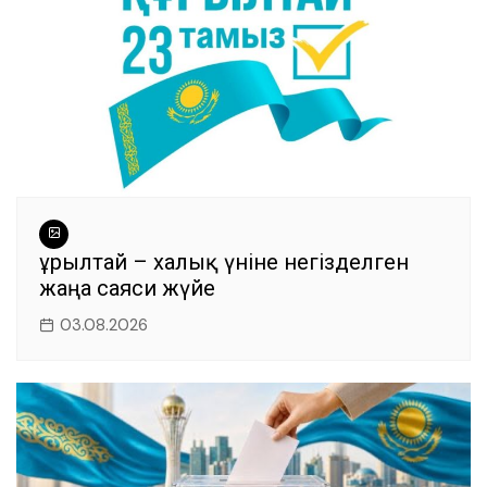
k
Құрылтай – халық үніне негізделген
жаңа саяси жүйе
03.08.2026