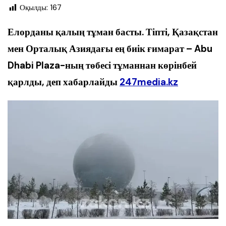
Оқылды:
167
Елорданы қалың тұман басты. Тіпті, Қазақстан
мен Орталық Азиядағы ең биік ғимарат – Abu
Dhabi Plaza-ның төбесі тұманнан көрінбей
қарлды, деп хабарлайды
247media.kz