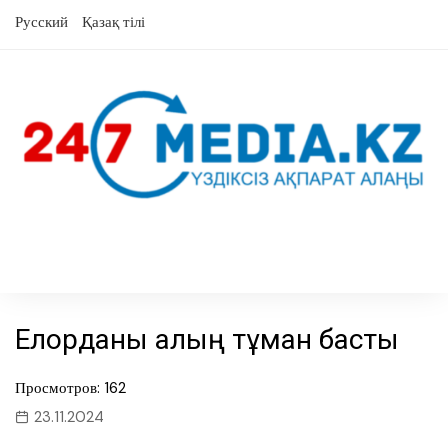
Skip
Русский
Қазақ тілі
to
content
Елорданы қалың тұман басты
Просмотров: 162
23.11.2024