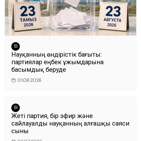
Науқанның өндірістік бағыты:
партиялар еңбек ұжымдарына
басымдық беруде
01.08.2026
Жеті партия, бір эфир және
сайлауалды науқанның алғашқы саяси
сыны