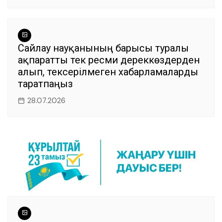
Сайлау науқанының барысы туралы
ақпаратты тек ресми дереккөздерден
алып, тексерілмеген хабарламаларды
таратпаңыз
28.07.2026