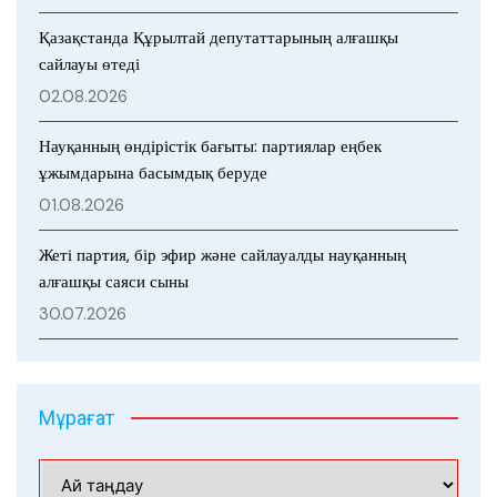
Қазақстанда Құрылтай депутаттарының алғашқы
сайлауы өтеді
02.08.2026
Науқанның өндірістік бағыты: партиялар еңбек
ұжымдарына басымдық беруде
01.08.2026
Жеті партия, бір эфир және сайлауалды науқанның
алғашқы саяси сыны
30.07.2026
Мұрағат
Мұрағат