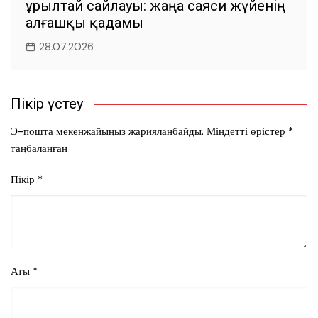
Құрылтай сайлауы: жаңа саяси жүйенің
алғашқы қадамы
28.07.2026
Пікір үстеу
Э-пошта мекенжайыңыз жарияланбайды.
Міндетті өрістер
*
таңбаланған
Пікір
*
Аты
*