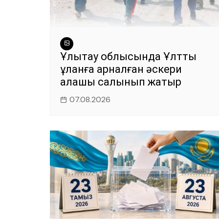
Ұлытау облысында Ұлттық
ұланға арналған әскери
қалашық салынып жатыр
07.08.2026