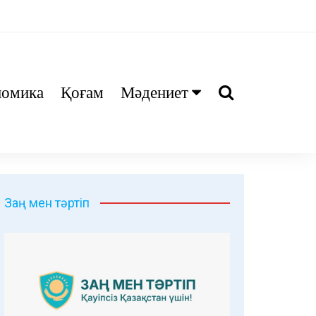
номика
Қоғам
Мәдениет
Ани
Тіл біл
Дәрі
Заң мен тәртіп