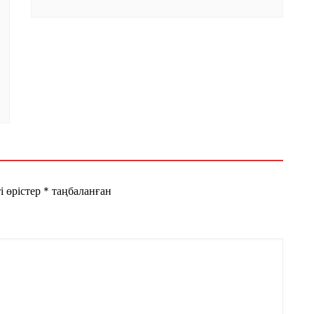
і өрістер
*
таңбаланған