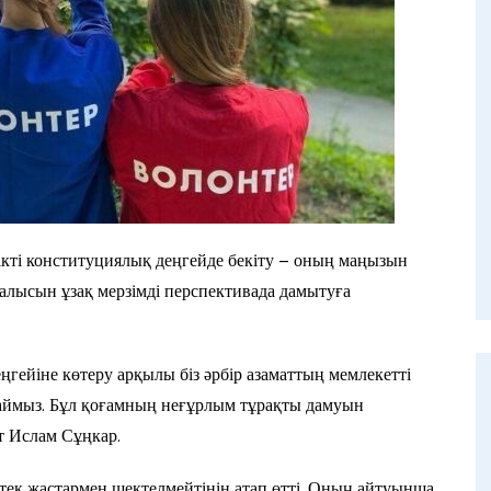
ікті конституциялық деңгейде бекіту – оның маңызын
ғалысын ұзақ мерзімді перспективада дамытуға
гейіне көтеру арқылы біз әрбір азаматтың мемлекетті
саймыз. Бұл қоғамның неғұрлым тұрақты дамуын
т Ислам Сұңкар.
 тек жастармен шектелмейтінін атап өтті. Оның айтуынша,