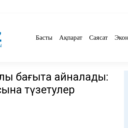
Басты
Ақпарат
Саясат
Эко
лық бағытқа айналады:
ына түзетулер