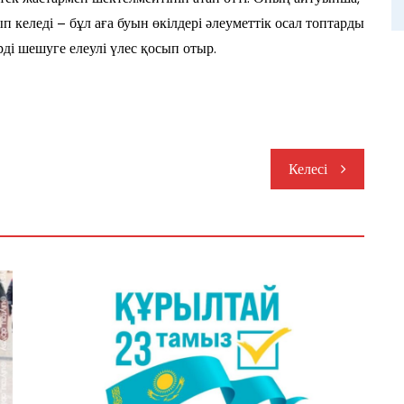
ып келеді – бұл аға буын өкілдері әлеуметтік осал топтарды
рді шешуге елеулі үлес қосып отыр.
Келесі