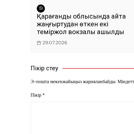
Қарағанды облысында қайта
жаңғыртудан өткен екі
теміржол вокзалы ашылды
29.07.2026
Пікір үстеу
Э-пошта мекенжайыңыз жарияланбайды.
Міндетт
Пікір
*