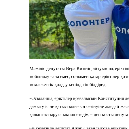
Мәжіліс депутаты Вера Кимнің айтуынша, еріктіл
мойындау ғана емес, сонымен қатар еріктілер қоз
мемлекеттік қолдау кепілдігін білдіреді.
«Осылайша, еріктілер қозғалысын Конституция дең
дамыту ісіне қатыстылығын сезінуіне жағдай жа
қалыптастыруға ықпал етеді», – деп қосты депута
Өз кезегінде депутат Ажар Сағандықова еріктілік