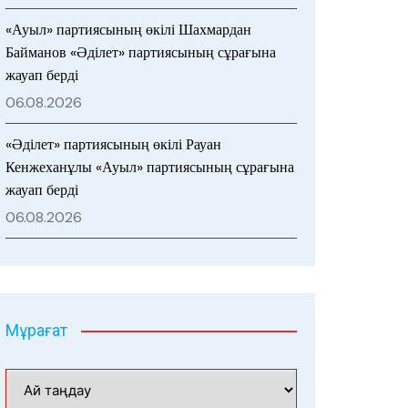
«Ауыл» партиясының өкілі Шахмардан
Байманов «Әділет» партиясының сұрағына
жауап берді
06.08.2026
«Әділет» партиясының өкілі Рауан
Кенжеханұлы «Ауыл» партиясының сұрағына
жауап берді
06.08.2026
Мұрағат
Мұрағат