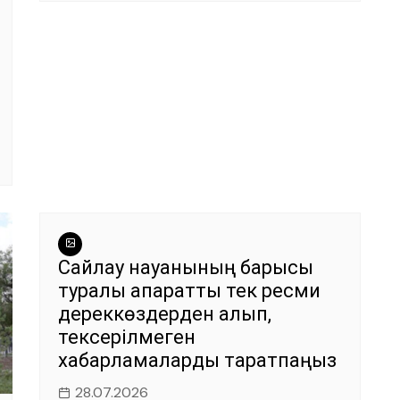
Сайлау науқанының барысы
туралы ақпаратты тек ресми
дереккөздерден алып,
тексерілмеген
хабарламаларды таратпаңыз
28.07.2026