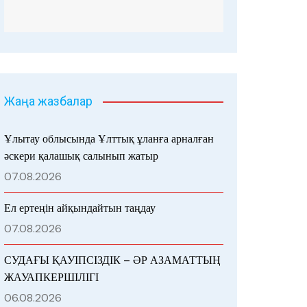
Жаңа жазбалар
Ұлытау облысында Ұлттық ұланға арналған
әскери қалашық салынып жатыр
07.08.2026
Ел ертеңін айқындайтын таңдау
07.08.2026
СУДАҒЫ ҚАУІПСІЗДІК – ӘР АЗАМАТТЫҢ
ЖАУАПКЕРШІЛІГІ
06.08.2026