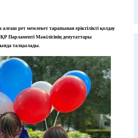
алғаш рет мемлекет тарапынан еріктілікті қолдау
 ҚР Парламенті Мәжілісінің депутаттары
ында талқылады.