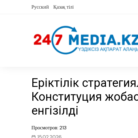
Skip
Русский
Қазақ тілі
to
content
Еріктілік стратегия
Конституция жобас
енгізілді
Просмотров: 213
15.02.2026