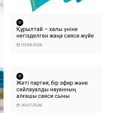
Құрылтай – халық үніне
негізделген жаңа саяси жүйе
03.08.2026
Жеті партия, бір эфир және
сайлауалды науқанның
алғашқы саяси сыны
30.07.2026