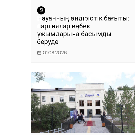
Науқанның өндірістік бағыты:
партиялар еңбек
ұжымдарына басымдық
беруде
01.08.2026