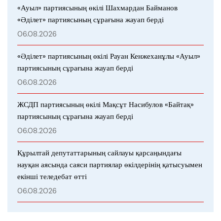
«Ауыл» партиясының өкілі Шахмардан Байманов
«Әділет» партиясының сұрағына жауап берді
06.08.2026
«Әділет» партиясының өкілі Рауан Кенжеханұлы «Ауыл»
партиясының сұрағына жауап берді
06.08.2026
ЖСДП партиясының өкілі Мақсұт Насибулов «Байтақ»
партиясының сұрағына жауап берді
06.08.2026
Құрылтай депутаттарының сайлауы қарсаңындағы
науқан аясында саяси партиялар өкілдерінің қатысуымен
екінші теледебат өтті
06.08.2026