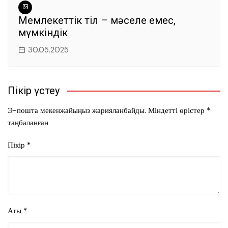
Мемлекеттік тіл – мәселе емес,
мүмкіндік
30.05.2025
Пікір үстеу
Э-пошта мекенжайыңыз жарияланбайды.
Міндетті өрістер
*
таңбаланған
Пікір
*
Аты
*