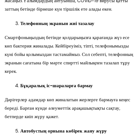
жасаңыз. Ғалымдардың айтуынша, COVID-19 вирусы қатты
заттың бетінде бірнеше күн тіршілік ете алады екен.
Телефонның экранын жиі тазалау
Смартфоныңыздың бетінде қолдарыңызға қарағанда жүз есе
көп бактерия жиналады. Кейбіреуіміз, тіпті, телефонымызды
күні бойы қолымыздан тастамаймыз. Сол себепті, телефонның
экранын сағатына бір мәрте спиртті майлықпен тазалап тұру
керек.
Бұқаралық іс-шараларға бармау
Дәрігерлер адамдар көп жиналатын жерлерге бармауға кеңес
береді. Барған күнде әлеуметтік арақашықтықты сақтау,
бетперде киіп жүру қажет.
Автобустың орнына көбірек жаяу жүру