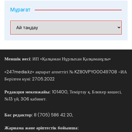
Мұрағат
Мұрағат
Меншік иесі:
ИП «Қалқаман Нұрлыхан Қалқаманұлы»
«247media.kz» ақпарат агенттігі № KZ80VPY00049708 -ИА
Берілген күні: 27.05.2022
Редакция мекенжайы:
101400, Теміртау қ. Блюхер көшесі,
№13 үй, 306 кабинет.
Бас редактор:
8 (705) 586 42 20,
Жарнама және әріптестік бойынша: