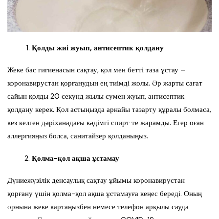
Қолды жиі жуып, антисептик қолдану
Жеке бас гигиенасын сақтау, қол мен бетті таза ұстау –
коронавирустан қорғанудың ең тиімді жолы. Әр жарты сағат
сайын қолды 20 секунд жылы сумен жуып, антисептик
қолдану керек. Қол астыңызда арнайы тазарту құралы болмаса,
кез келген дәріханадағы кәдімгі спирт те жарамды. Егер оған
аллергияңыз болса, санитайзер қолданыңыз.
Қолма-қол ақша ұстамау
Дүниежүзілік денсаулық сақтау ұйымы коронавирустан
қорғану үшін қолма-қол ақша ұстамауға кеңес береді. Оның
орнына жеке картаңызбен немесе телефон арқылы сауда