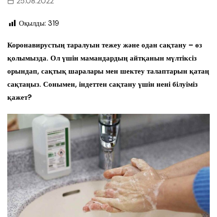
25.08.2022
Оқылды:
319
Коронавирустың таралуын тежеу және одан сақтану – өз
қолымызда. Ол үшін мамандардың айтқанын мүлтіксіз
орындап, сақтық шаралары мен шектеу талаптарын қатаң
сақтаңыз.
Сонымен, індеттен сақтану үшін нені білуіміз
қажет?