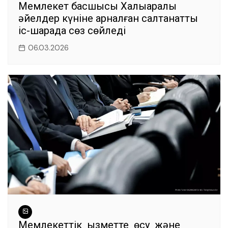
Мемлекет басшысы Халықаралық
әйелдер күніне арналған салтанатты
іс-шарада сөз сөйледі
06.03.2026
Мемлекеттік қызметте өсу және