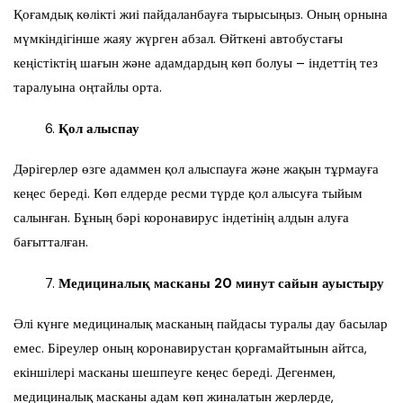
Қоғамдық көлікті жиі пайдаланбауға тырысыңыз. Оның орнына
мүмкіндігінше жаяу жүрген абзал. Өйткені автобустағы
кеңістіктің шағын және адамдардың көп болуы – індеттің тез
таралуына оңтайлы орта.
Қол алыспау
Дәрігерлер өзге адаммен қол алыспауға және жақын тұрмауға
кеңес береді. Көп елдерде ресми түрде қол алысуға тыйым
салынған. Бұның бәрі коронавирус індетінің алдын алуға
бағытталған.
Медициналық масканы 20 минут сайын ауыстыру
Әлі күнге медициналық масканың пайдасы туралы дау басылар
емес. Біреулер оның коронавирустан қорғамайтынын айтса,
екіншілері масканы шешпеуге кеңес береді. Дегенмен,
медициналық масканы адам көп жиналатын жерлерде,