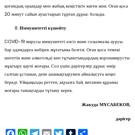
қоғамдық орындар мен жабық кеңістікте киген жөн. Оған қоса
20 минут сайын ауыстырып тұрған дұрыс болады.
Иммунитетті күшейту
COVID-19 вирусы иммунитеті әлсіз және созылмалы ауруы
бар адамдарға көбірек жұғатыны белгілі. Оған қоса темекі
шегетін және алкогольді көп тұтынатындардың коронавирусты
жұқтыру қаупі жоғары. Сол үшін дәрігерлер дұрыс өмір
салтын ұстанып, дене шынықтырумен айналысуға кеңес
береді. Ұйқыңызды реттеп, ақуызға бай, витамин құрамы
жоғары тамақтарды тұтыну керек.
Жакуда МҰСАБЕКОВ
,
дәрігер
F
W
T
E
T
T
S