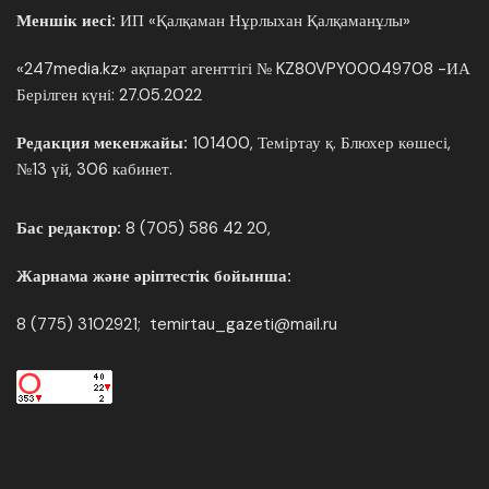
Меншік иесі:
ИП «Қалқаман Нұрлыхан Қалқаманұлы»
«247media.kz» ақпарат агенттігі № KZ80VPY00049708 -ИА
Берілген күні: 27.05.2022
Редакция мекенжайы:
101400, Теміртау қ. Блюхер көшесі,
№13 үй, 306 кабинет.
Бас редактор:
8 (705) 586 42 20,
Жарнама және әріптестік бойынша:
8 (775) 3102921; temirtau_gazeti@mail.ru