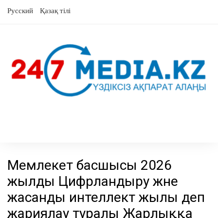
Skip
Русский
Қазақ тілі
to
content
Мемлекет басшысы 2026
жылды Цифрландыру және
жасанды интеллект жылы деп
жариялау туралы Жарлыққа