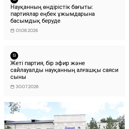
Науқанның өндірістік бағыты:
партиялар еңбек ұжымдарына
басымдық беруде
01.08.2026
Жеті партия, бір эфир және
сайлауалды науқанның алғашқы саяси
сыны
30.07.2026