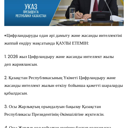
«
Цифрландыруды одан әрі дамыту және жасанды интеллектіні
жаппай ендіру мақсатында ҚАУЛЫ ЕТЕМІН:
1. 2026 жыл Цифрландыру және жасанды интеллект жылы
деп жариялансын.
2. Қазақстан Республикасының Үкіметі Цифрландыру және
жасанды интеллект жылын өткізу бойынша қажетті шараларды
қабылдасын.
3. Осы Жарлықтың орындалуын бақылау Қазақстан
Республикасы Президентінің Әкімшілігіне жүктелсін.
4. Осы Жарлық қол қойылған күнінен бастап қолданысқа