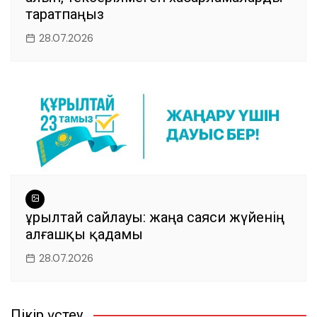
таратпаңыз
28.07.2026
Құрылтай сайлауы: жаңа саяси жүйенің
алғашқы қадамы
28.07.2026
Пікір үстеу