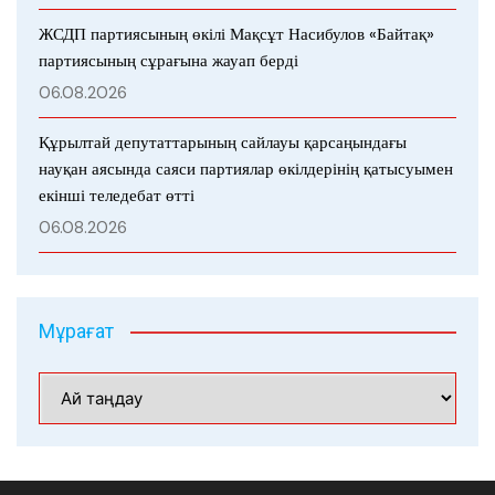
ЖСДП партиясының өкілі Мақсұт Насибулов «Байтақ»
партиясының сұрағына жауап берді
06.08.2026
Құрылтай депутаттарының сайлауы қарсаңындағы
науқан аясында саяси партиялар өкілдерінің қатысуымен
екінші теледебат өтті
06.08.2026
Мұрағат
Мұрағат