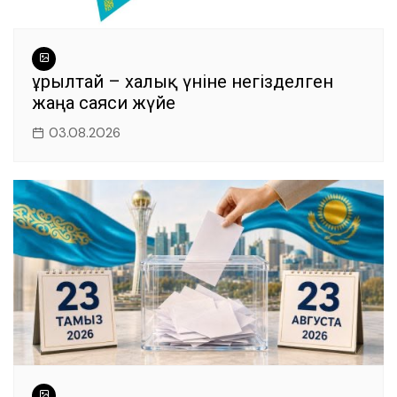
Құрылтай – халық үніне негізделген
жаңа саяси жүйе
03.08.2026