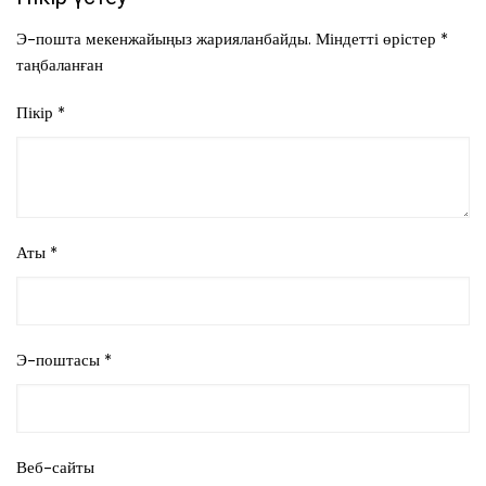
Э-пошта мекенжайыңыз жарияланбайды.
Міндетті өрістер
*
таңбаланған
Пікір
*
Аты
*
Э-поштасы
*
Веб-сайты