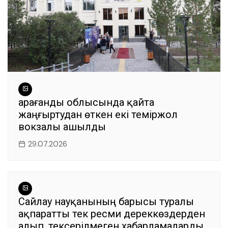
Қарағанды облысында қайта
жаңғыртудан өткен екі теміржол
вокзалы ашылды
29.07.2026
Сайлау науқанының барысы туралы
ақпаратты тек ресми дереккөздерден
алып, тексерілмеген хабарламаларды