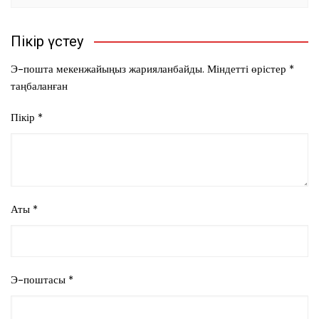
Пікір үстеу
Э-пошта мекенжайыңыз жарияланбайды.
Міндетті өрістер
*
таңбаланған
Пікір
*
Аты
*
Э-поштасы
*