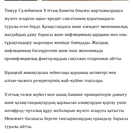
Тимур Сүлейменов Ұлттық Банктің биылғы жартыжылдықта
жүзеге асырған ақша-кредит саясатының қорытындысы
туралы есеп берді. Қазақстандағы және әлемдегі экономикалық
жағдайдың даму барысы және инфляцияның қарқыны мен оны
тұрақтандыру шаралары жөнінде баяндады. Жылдық
инфляцияның бәсеңдегенін және ішкі экономикада
проинфляциялық факторлардың сақталып отырғанын айтты.
Бірыңғай жинақтаушы зейнетақы қорының активтері мен
алтын-валюта резервтерінің жай-күйіне тоқталды.
Ұлттық төлем жүйесі мен ашық банкинг принциптерін дамыту
және қазақстандықтардың қаржысын алаяқтардан қорғау үшін
антифрод-орталық құру жобаларын жүзеге асыруға қатысты
Мемлекет басшысы берген тапсырмалардың орындалу барысы
туралы айтты.