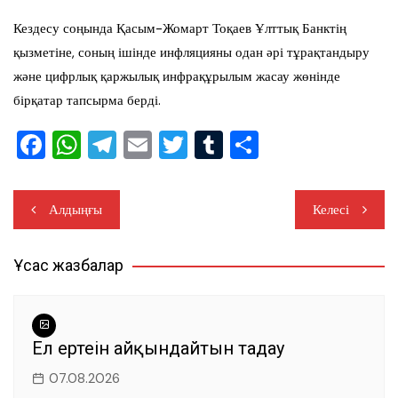
Кездесу соңында Қасым-Жомарт Тоқаев Ұлттық Банктің
қызметіне, соның ішінде инфляцияны одан әрі тұрақтандыру
және цифрлық қаржылық инфрақұрылым жасау жөнінде
бірқатар тапсырма берді.
F
W
T
E
T
T
S
a
h
el
m
wi
u
h
c
at
e
ail
tt
m
ar
Жазба
Алдыңғы
Келесі
e
s
gr
er
bl
e
навигациясы
b
A
a
r
Ұқсас жазбалар
o
p
m
o
p
k
Ел ертеңін айқындайтын таңдау
07.08.2026