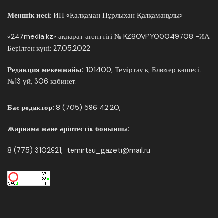
Меншік иесі:
ИП «Қалқаман Нұрлыхан Қалқаманұлы»
«247media.kz» ақпарат агенттігі № KZ80VPY00049708 -ИА
Берілген күні: 27.05.2022
Редакция мекенжайы:
101400, Теміртау қ. Блюхер көшесі,
№13 үй, 306 кабинет.
Бас редактор:
8 (705) 586 42 20,
Жарнама және әріптестік бойынша:
8 (775) 3102921; temirtau_gazeti@mail.ru