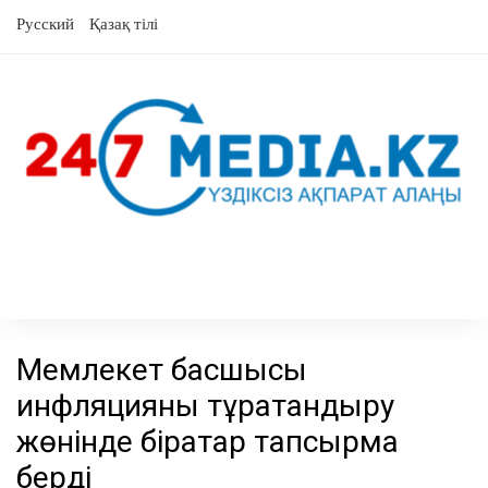
Skip
Русский
Қазақ тілі
to
content
Мемлекет басшысы
инфляцияны тұрақтандыру
жөнінде бірқатар тапсырма
берді