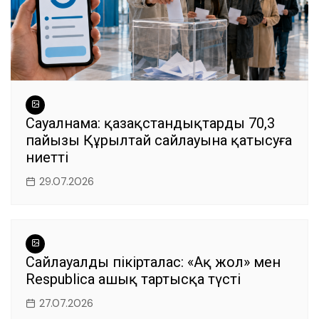
Сауалнама: қазақстандықтардың 70,3
пайызы Құрылтай сайлауына қатысуға
ниетті
29.07.2026
Сайлауалды пікірталас: «Ақ жол» мен
Respublica ашық тартысқа түсті
27.07.2026