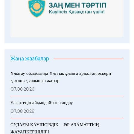
Жаңа жазбалар
Ұлытау облысында Ұлттық ұланға арналған әскери
қалашық салынып жатыр
07.08.2026
Ел ертеңін айқындайтын таңдау
07.08.2026
СУДАҒЫ ҚАУІПСІЗДІК – ӘР АЗАМАТТЫҢ
ЖАУАПКЕРШІЛІГІ