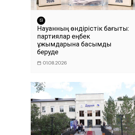
Науқанның өндірістік бағыты:
партиялар еңбек
ұжымдарына басымдық
беруде
01.08.2026