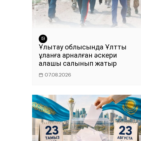
Ұлытау облысында Ұлттық
ұланға арналған әскери
қалашық салынып жатыр
07.08.2026