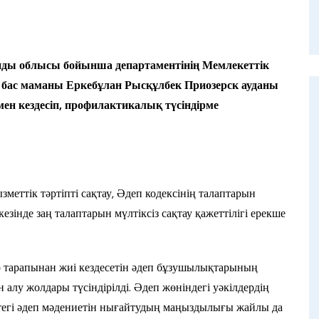
ғанды облысы бойынша департаментінің Мемлекеттік
бас маманы Еркебұлан Рысқұлбек Приозерск ауданы
ен кездесіп, профилактикалық түсіндірме
меттік тәртіпті сақтау, Әдеп кодексінің талаптарын
езінде заң талаптарын мүлтіксіз сақтау қажеттілігі ерекше
р тарапынан жиі кездесетін әдеп бұзушылықтарының
 алу жолдары түсіндірілді. Әдеп жөніндегі уәкілдердің
ттегі әдеп мәдениетін нығайтудың маңыздылығы жайлы да