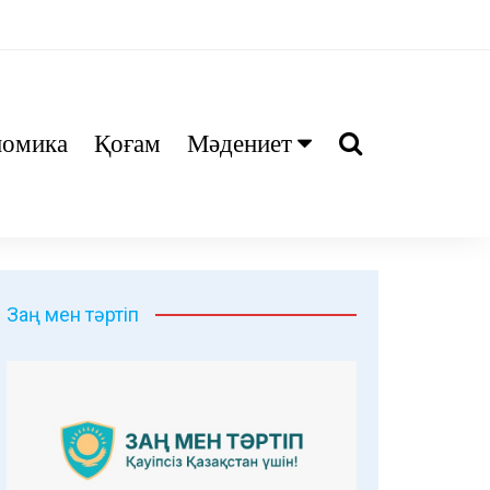
номика
Қоғам
Мәдениет
Ани
Тіл біл
Дәрі
Заң мен тәртіп