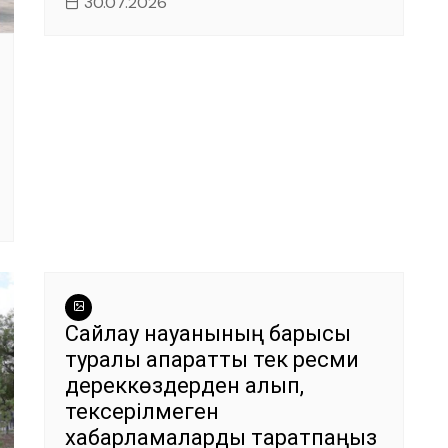
30.07.2026
Сайлау науқанының барысы
туралы ақпаратты тек ресми
дереккөздерден алып,
тексерілмеген
хабарламаларды таратпаңыз