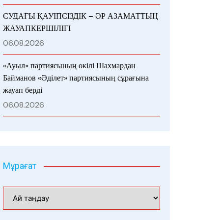
СУДАҒЫ ҚАУІПСІЗДІК – ӘР АЗАМАТТЫҢ
ЖАУАПКЕРШІЛІГІ
06.08.2026
«Ауыл» партиясының өкілі Шахмардан
Байманов «Әділет» партиясының сұрағына
жауап берді
06.08.2026
Мұрағат
Мұрағат