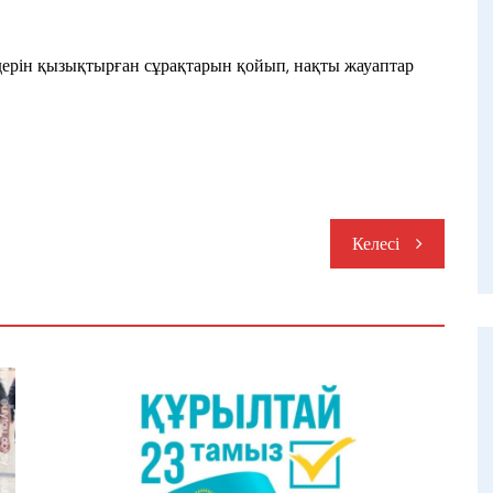
рін қызықтырған сұрақтарын қойып, нақты жауаптар
Келесі