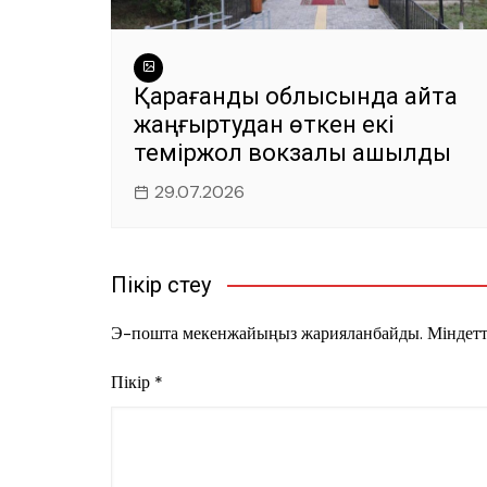
Қарағанды облысында қайта
жаңғыртудан өткен екі
теміржол вокзалы ашылды
29.07.2026
Пікір үстеу
Э-пошта мекенжайыңыз жарияланбайды.
Міндетт
Пікір
*