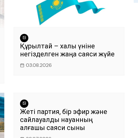
Құрылтай – халық үніне
негізделген жаңа саяси жүйе
03.08.2026
Жеті партия, бір эфир және
сайлауалды науқанның
алғашқы саяси сыны