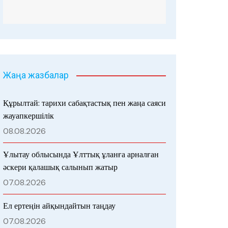
Жаңа жазбалар
Құрылтай: тарихи сабақтастық пен жаңа саяси
жауапкершілік
08.08.2026
Ұлытау облысында Ұлттық ұланға арналған
әскери қалашық салынып жатыр
07.08.2026
Ел ертеңін айқындайтын таңдау
07.08.2026