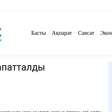
Басты
Ақпарат
Саясат
Эко
апатталды