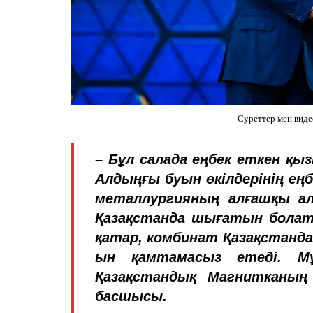
Суреттер мен виде
– Бұл салада еңбек еткен қыз
Алдыңғы буын өкілдерінің еңб
металлургияның алғашқы ал
Қазақстанда шығатын болат
қатар, комбинат Қазақстанда 
ын қамтамасыз етеді. Мұ
Қазақстандық Магнитканың 
басшысы.