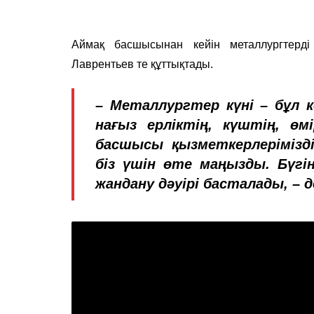
Аймақ басшысынан кейін металлургтерді
Лаврентьев те құттықтады.
– Металлургтер күні – бұл
нағыз ерліктің, күштің, өм
басшысы қызметкерлерімізді
біз үшін өте маңызды. Бүгін
жандану дәуірі басталады, – д