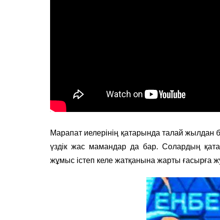
Марапат иелерінің қатарында талай жылдан бе
үздік жас мамандар да бар. Солардың қат
жұмыс істеп келе жатқанына жарты ғасырға ж