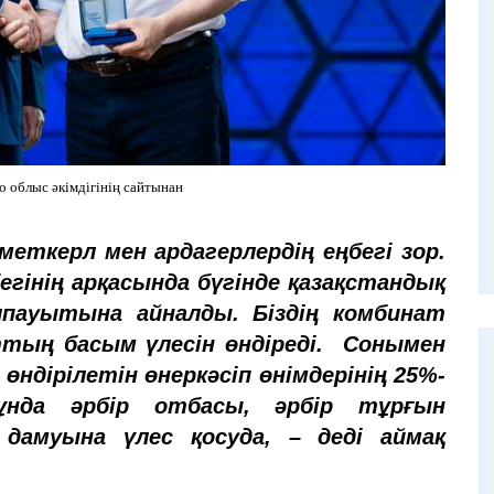
о облыс әкімдігінің сайтынан
меткерл мен ардагерлердің еңбегі зор.
егінің арқасында бүгінде қазақстандық
пауытына айналды. Біздің комбинат
тың басым үлесін өндіреді. Сонымен
өндірілетін өнеркәсіп өнімдерінің 25%-
нда әрбір отбасы, әрбір тұрғын
дамуына үлес қосуда, – деді аймақ