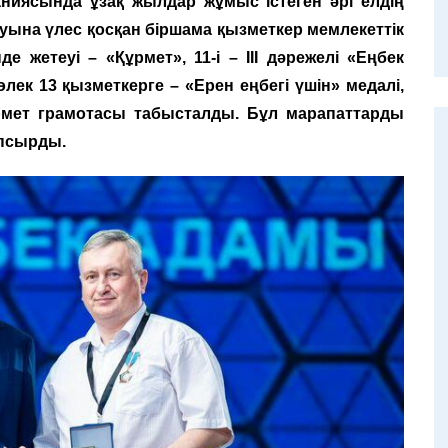
ниясында ұзақ жылдар жұмыс істеген әрі елдің
ына үлес қосқан біршама қызметкер мемлекеттік
 жетеуі – «Құрмет», 11-і – III дәрежелі «Еңбек
ек 13 қызметкерге – «Ерен еңбегі үшін» медалі,
ұрмет грамотасы табысталды. Бұл марапаттарды
апсырды.