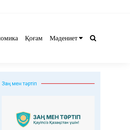
номика
Қоғам
Мәдениет
Ани
Тіл біл
Дәрі
Заң мен тәртіп