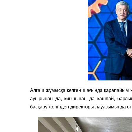
Алғаш жұмысқа келген шағында қарапайым 
ауырынан да, қиынынан да қашпай, барлық
басқару жөніндегі директоры лауазымында о