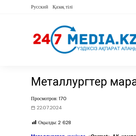
Skip
Русский
Қазақ тілі
to
content
Металлургтер мар
Просмотров: 170
22.07.2024
Оқылды:
2 628