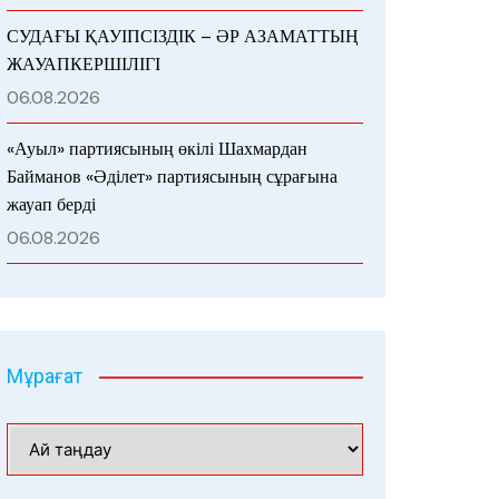
СУДАҒЫ ҚАУІПСІЗДІК – ӘР АЗАМАТТЫҢ
ЖАУАПКЕРШІЛІГІ
06.08.2026
«Ауыл» партиясының өкілі Шахмардан
Байманов «Әділет» партиясының сұрағына
жауап берді
06.08.2026
Мұрағат
Мұрағат