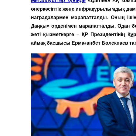
Металлургтер күнінде
«Qarmet» АҚ компа
өнеркәсіптік және инфрақұрылымдық даму
наградалармен марапатталды. Оның ішінде
Даңқы» орденімен марапатталды. Одан бөл
жеті қызметкерге – ҚР Президентінің Қ
аймақ басшысы Ермағанбет Бөлекпаев т