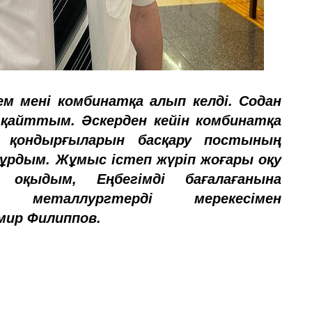
ем мені комбинатқа алып келді. Содан
 қайттым. Әскерден кейін комбинатқа
еу қондырғыларын басқару постының
рдым. Жұмыс істеп жүріп жоғары оқу
 оқыдым, Еңбегімді бағалағанына
металлургтерді мерекесімен
мир Филиппов.