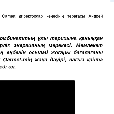
 Qarmet директорлар кеңесінің төрағасы Андрей
 комбинаттың ұлы тарихына қаныққан
ірлік энергияның мерекесі. Мемлекет
ң еңбегін осылай жоғары бағалағаны
 Qarmet-тің жаңа дәуірі, нағыз қайта
еді ол.