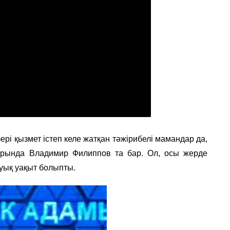
рі қызмет істеп келе жатқан тәжірибелі мамандар да,
арында Владимир Филиппов та бар. Ол, осы жерде
уық уақыт болыпты.