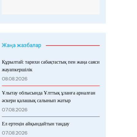
Жаңа жазбалар
Құрылтай: тарихи сабақтастық пен жаңа саяси
жауапкершілік
08.08.2026
Ұлытау облысында Ұлттық ұланға арналған
әскери қалашық салынып жатыр
07.08.2026
Ел ертеңін айқындайтын таңдау
07.08.2026