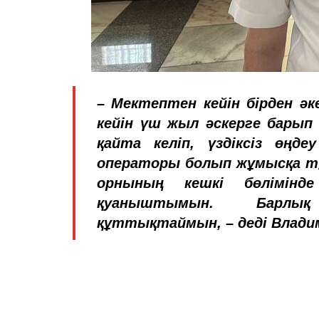
– Мектептен кейін бірден әк
кейін үш жыл әскерге барып
қайта келіп, үздіксіз өңд
операторы болып жұмысқа тұ
орнының кешкі бөлімінде
қуаныштымын. Барлық 
құттықтаймын, – деді Влади