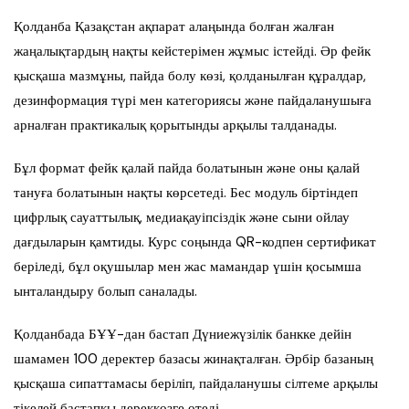
Қолданба Қазақстан ақпарат алаңында болған жалған
жаңалықтардың нақты кейстерімен жұмыс істейді. Әр фейк
қысқаша мазмұны, пайда болу көзі, қолданылған құралдар,
дезинформация түрі мен категориясы және пайдаланушыға
арналған практикалық қорытынды арқылы талданады.
Бұл формат фейк қалай пайда болатынын және оны қалай
тануға болатынын нақты көрсетеді. Бес модуль біртіндеп
цифрлық сауаттылық, медиақауіпсіздік және сыни ойлау
дағдыларын қамтиды. Курс соңында QR-кодпен сертификат
беріледі, бұл оқушылар мен жас мамандар үшін қосымша
ынталандыру болып саналады.
Қолданбада БҰҰ-дан бастап Дүниежүзілік банкке дейін
шамамен 100 деректер базасы жинақталған. Әрбір базаның
қысқаша сипаттамасы беріліп, пайдаланушы сілтеме арқылы
тікелей бастапқы дереккөзге өтеді.