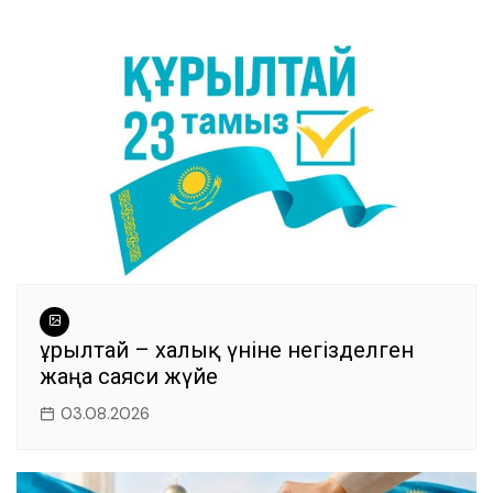
o
p
m
o
p
k
Құрылтай – халық үніне негізделген
жаңа саяси жүйе
03.08.2026