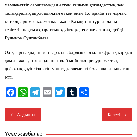
мемлекеттік сараптамадан өткен, ғылыми қоғамдастық пен
халықаралық апробациядан өткен өнім. Қолданба тез жұмыс
істейді, әркімге қолжетімді және Қазақстан тұрғындары
кезігетін нақты ақпараттық қауіптерді есепке алады», дейді
Гүлмира Сұлтанбаева.
Ол қазіргі ақпарат кең таралып, барлық салада цифрлық қарқын
дамып жатқан кезеңде осындай мобильді ресурс ұлттық
цифрлық қауіпсіздіктің маңызды элементі бола алатынын атап
өтті.
F
W
T
E
T
T
S
a
h
el
m
wi
u
h
c
at
e
ail
tt
m
ar
Жазба
Алдыңғы
Келесі
e
s
gr
er
bl
e
навигациясы
b
A
a
r
Ұқсас жазбалар