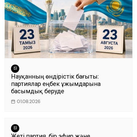
Науқанның өндірістік бағыты:
партиялар еңбек ұжымдарына
басымдық беруде
01.08.2026
Жеті партия, бір эфир және