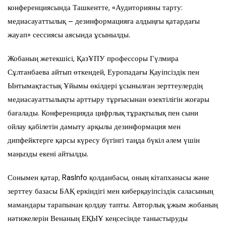
конференциясында Ташкентте, «Аудиторияны тарту:
медиасауаттылық – дезинформацияға алдыңғы қатардағы
жауап» сессиясы аясында ұсынылды.
Жобаның жетекшісі, ҚазҰПУ профессоры Гүлмира
Сұлтанбаева айтып өткендей, Еуропадағы Қауіпсіздік пен
Ынтымақтастық Ұйымы өкілдері ұсынылған зерттеулердің
медиасауаттылықты арттыру тұрғысынан өзектілігін жоғары
бағалады. Конференцияда цифрлық тұрақтылық пен сыни
ойлау қабілетін дамыту арқылы дезинформация мен
дипфейктерге қарсы күресу бүгінгі таңда бүкіл әлем үшін
маңызды екені айтылды.
Сонымен қатар, RasInfo қолданбасы, оның кітапханасы және
зерттеу базасы БАҚ еркіндігі мен киберқауіпсіздік саласының
мамандары тарапынан қолдау тапты. Авторлық ұжым жобаның
нәтижелерін Венаның ЕҚЫҰ кеңсесінде таныстыруды