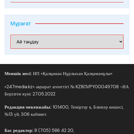
Мұрағат
Мұрағат
Меншік иесі:
ИП «Қалқаман Нұрлыхан Қалқаманұлы»
«247media.kz» ақпарат агенттігі № KZ80VPY00049708 -ИА
Берілген күні: 27.05.2022
Редакция мекенжайы:
101400, Теміртау қ. Блюхер көшесі,
№13 үй, 306 кабинет.
Бас редактор:
8 (705) 586 42 20,