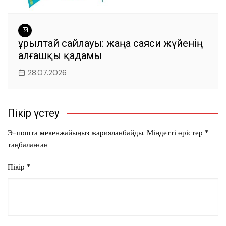
Құрылтай сайлауы: жаңа саяси жүйенің
алғашқы қадамы
28.07.2026
Пікір үстеу
Э-пошта мекенжайыңыз жарияланбайды.
Міндетті өрістер
*
таңбаланған
Пікір
*