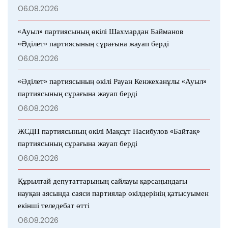
06.08.2026
«Ауыл» партиясының өкілі Шахмардан Байманов
«Әділет» партиясының сұрағына жауап берді
06.08.2026
«Әділет» партиясының өкілі Рауан Кенжеханұлы «Ауыл»
партиясының сұрағына жауап берді
06.08.2026
ЖСДП партиясының өкілі Мақсұт Насибулов «Байтақ»
партиясының сұрағына жауап берді
06.08.2026
Құрылтай депутаттарының сайлауы қарсаңындағы
науқан аясында саяси партиялар өкілдерінің қатысуымен
екінші теледебат өтті
06.08.2026