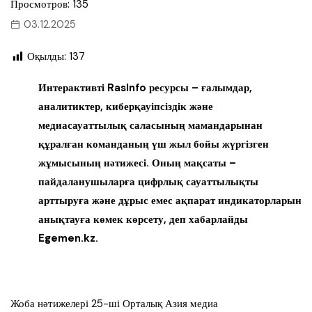
Просмотров: 135
03.12.2025
Оқылды:
137
Интерактивті RasInfo ресурсы – ғалымдар,
аналитиктер, киберқауіпсіздік және
медиасауаттылық саласының мамандарынан
құралған команданың үш жыл бойы жүргізген
жұмысының нәтижесі. Оның мақсаты –
пайдаланушыларға цифрлық сауаттылықты
арттыруға және дұрыс емес ақпарат индикаторларын
анықтауға көмек көрсету, деп хабарлайды
Egemen.kz.
Жоба нәтижелері 25-ші Орталық Азия медиа