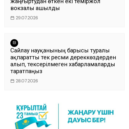
жаңғыртудан өткен екі теміржол
вокзалы ашылды
29.07.2026
Сайлау науқанының барысы туралы
ақпаратты тек ресми дереккөздерден
алып, тексерілмеген хабарламаларды
таратпаңыз
28.07.2026