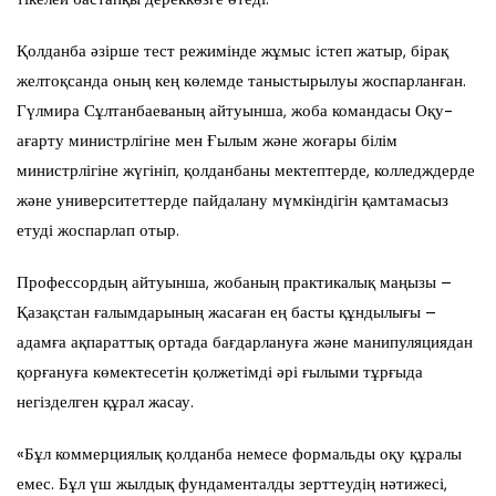
Қолданба әзірше тест режимінде жұмыс істеп жатыр, бірақ
желтоқсанда оның кең көлемде таныстырылуы жоспарланған.
Гүлмира Сұлтанбаеваның айтуынша, жоба командасы Оқу-
ағарту министрлігіне мен Ғылым және жоғары білім
министрлігіне жүгініп, қолданбаны мектептерде, колледждерде
және университеттерде пайдалану мүмкіндігін қамтамасыз
етуді жоспарлап отыр.
Профессордың айтуынша, жобаның практикалық маңызы –
Қазақстан ғалымдарының жасаған ең басты құндылығы –
адамға ақпараттық ортада бағдарлануға және манипуляциядан
қорғануға көмектесетін қолжетімді әрі ғылыми тұрғыда
негізделген құрал жасау.
«Бұл коммерциялық қолданба немесе формальды оқу құралы
емес. Бұл үш жылдық фундаменталды зерттеудің нәтижесі,