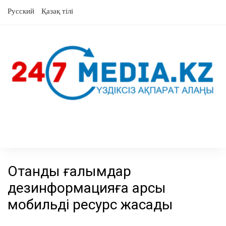
Skip
Русский
Қазақ тілі
to
content
Отандық ғалымдар
дезинформацияға қарсы
мобильді ресурс жасады