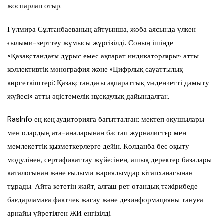
жоспарлап отыр.
Гүлмира Сұлтанбаеваның айтуынша, жоба аясында үлкен
ғылыми-зерттеу жұмысы жүргізілді. Соның ішінде
«Қазақстандағы дұрыс емес ақпарат индикаторлары» атты
коллективтік монография және «Цифрлық сауаттылық
көрсеткіштері: Қазақстандағы ақпараттық мәдениетті дамыту
жүйесі» атты әдістемелік нұсқаулық дайындалған.
RasInfo ең кең аудиторияға бағытталған: мектеп оқушылары
мен олардың ата-аналарынан бастап журналистер мен
мемлекеттік қызметкерлерге дейін. Қолданба бес оқыту
модулінен, сертификаттау жүйесінен, ашық деректер базалары
каталогынан және ғылыми жариялымдар кітапханасынан
тұрады. Айта кететін жайт, алғаш рет отандық тәжірибеде
бағдарламаға фактчек жасау және дезинформацияны тануға
арнайы үйретілген ЖИ енгізілді.