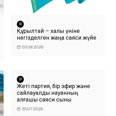
Құрылтай – халық үніне
негізделген жаңа саяси жүйе
03.08.2026
Жеті партия, бір эфир және
сайлауалды науқанның
алғашқы саяси сыны
30.07.2026