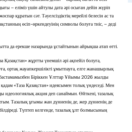
ығы – еліміз үшін айтулы дата әрі осыған дейін жүріп
оспар құратын сәт. Тәуелсіздіктің мерейлі белесін ас та
қстанның өсіп-өркендеуінің символы болуға тиіс, – деді
ытта да ерекше назарында ұстайтынын айрықша атап өтті.
а Қазақстан» жұртты үнемшіл әрі ақпейіл болуға,
луға, ортақ жауапкершілікті ұмытпауға, елге жанашырлық
ң бастамамызбен Біріккен Ұлттар Ұйымы 2026 жылды
қадам «Таза Қазақстан» идеясымен толық үндеседі. Мен
 идеологиялық акция деп санаймын. Өйткені, тазалық
ұғым. Тазалық ұғымы жан дүниенің де, жер дүниенің де
 білдіреді. Түптеп келгенде, тазалық ұлт болмысының