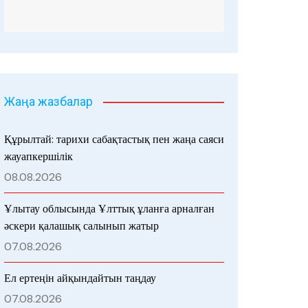
Жаңа жазбалар
Құрылтай: тарихи сабақтастық пен жаңа саяси
жауапкершілік
08.08.2026
Ұлытау облысында Ұлттық ұланға арналған
әскери қалашық салынып жатыр
07.08.2026
Ел ертеңін айқындайтын таңдау
07.08.2026