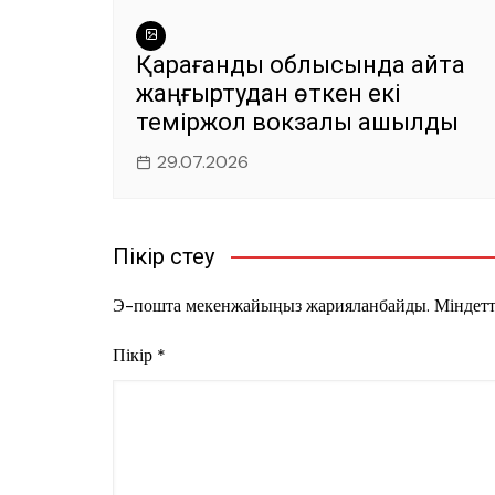
Қарағанды облысында қайта
жаңғыртудан өткен екі
теміржол вокзалы ашылды
29.07.2026
Пікір үстеу
Э-пошта мекенжайыңыз жарияланбайды.
Міндетт
Пікір
*