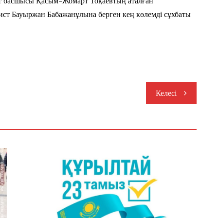
кет басшысы Қасым-Жомарт Тоқаевтың аталған
цист Бауыржан Бабажанұлына берген кең көлемді сұхбаты
Келесі