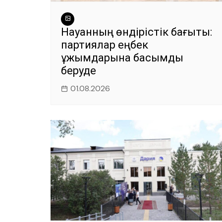
Науқанның өндірістік бағыты:
партиялар еңбек
ұжымдарына басымдық
беруде
01.08.2026