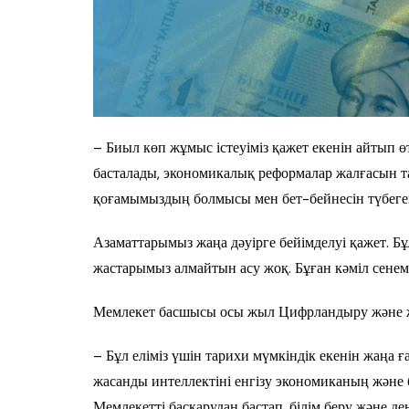
– Биыл көп жұмыс істеуіміз қажет екенін айтып ө
басталады, экономикалық реформалар жалғасын та
қоғамымыздың болмысы мен бет-бейнесін түбегейл
Азаматтарымыз жаңа дәуірге бейімделуі қажет. Бұ
жастарымыз алмайтын асу жоқ. Бұған кәміл сенемі
Мемлекет басшысы осы жыл Цифрландыру және ж
– Бұл еліміз үшін тарихи мүмкіндік екенін жаңа ғ
жасанды интеллектіні енгізу экономиканың және б
Мемлекетті басқарудан бастап, білім беру және де