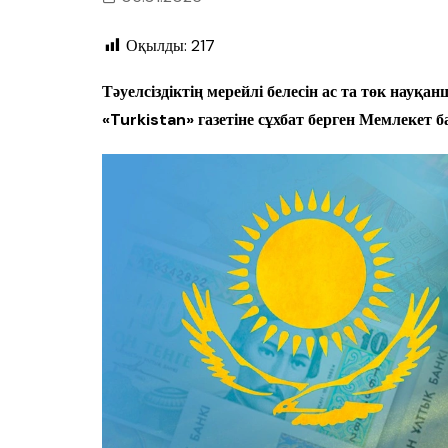
Оқылды:
217
Тәуелсіздіктің мерейлі белесін ас та төк нау
«Turkistan» газетіне сұхбат берген Мемлеке