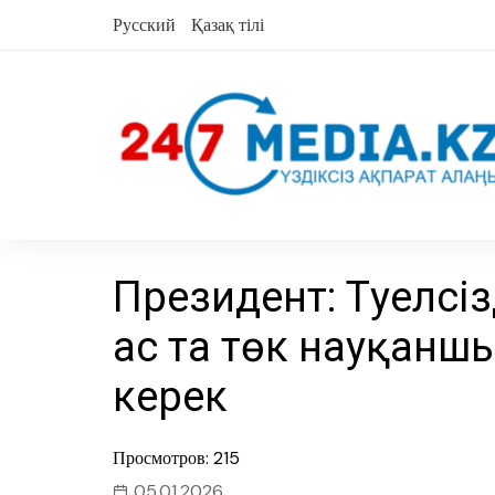
Skip
Русский
Қазақ тілі
to
content
Президент: Тәуелсіз
ас та төк науқан
керек
Просмотров: 215
05.01.2026