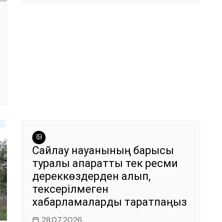
Сайлау науқанының барысы
туралы ақпаратты тек ресми
дереккөздерден алып,
тексерілмеген
хабарламаларды таратпаңыз
28.07.2026