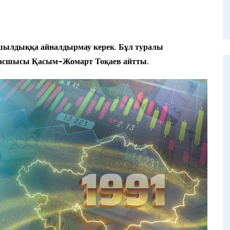
қаншылдыққа айналдырмау керек. Бұл туралы
т басшысы Қасым-Жомарт Тоқаев айтты.