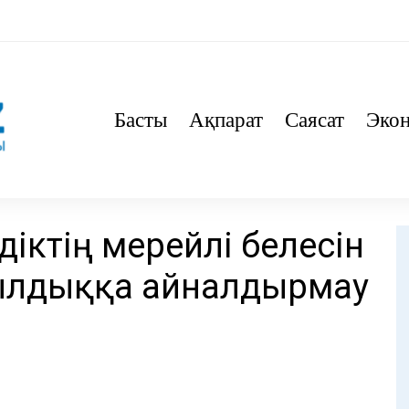
Басты
Ақпарат
Саясат
Эко
діктің мерейлі белесін
шылдыққа айналдырмау