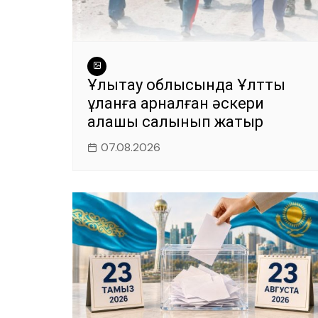
Ұлытау облысында Ұлттық
ұланға арналған әскери
қалашық салынып жатыр
07.08.2026