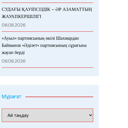
СУДАҒЫ ҚАУІПСІЗДІК – ӘР АЗАМАТТЫҢ
ЖАУАПКЕРШІЛІГІ
06.08.2026
«Ауыл» партиясының өкілі Шахмардан
Байманов «Әділет» партиясының сұрағына
жауап берді
06.08.2026
Мұрағат
Мұрағат