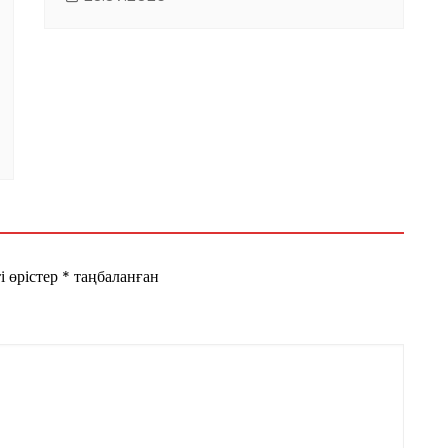
і өрістер
*
таңбаланған