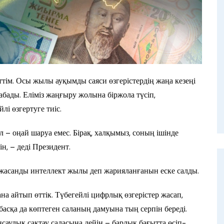
ттім. Осы жылы ауқымды саяси өзгерістердің жаңа кезеңі
бады. Еліміз жаңғыру жолына біржола түсіп,
і өзгертуге тиіс.
л – оңай шаруа емес. Бірақ, халқымыз, соның ішінде
н, – деді Президент.
асанды интеллект жылы деп жарияланғанын еске салды.
ана айтып өттік. Түбегейлі цифрлық өзгерістер жасап,
асқа да көптеген саланың дамуына тың серпін береді.
нсаулық сақтау саласына дейін – барлық бағытта өсіп-