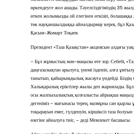
өркендеуге жол ашады. Тәуелсіздігіміздің 35 жылд
өткен жолымызды ой елегінен өткізіп, болашаққа ж
төк науқаншылдыққа айналдырмау керек, бұл Қаза
Қасым-Жомарт Тоқаев.
Президент «Таза Қазақстан» акциясын алдағы уақ
– Бұл жұмыстың мән-маңызы өте зор. Себебі, «Таз
даңғазалықтан арылуға, үнемі ізденіп, алға ұмты
танытып, қайырымдылық жасауға үндейді. Бізді
Халықаралық еріктілер жылы деп жариялады. Бұл 
осы жалпыхалықтық қозғалысты айрықша маңызды
дегеніміз – мағынасы терең, мазмұны сан қырлы 
тоқырауын емес, гүлденуін, кіршіксіз таза болуын
өзегіне айналуға тиіс, – деді Мемлекет басшысы.