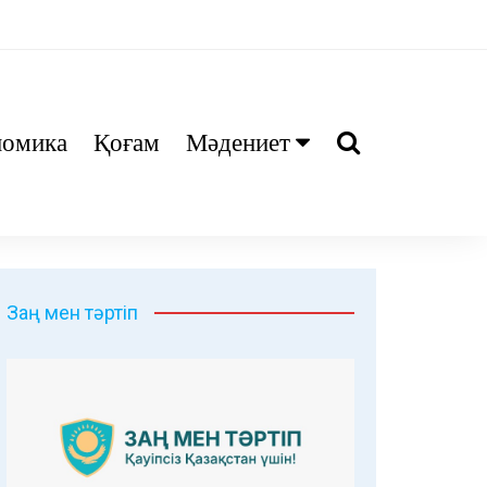
номика
Қоғам
Мәдениет
Ани
Тіл біл
Дәрі
Заң мен тәртіп