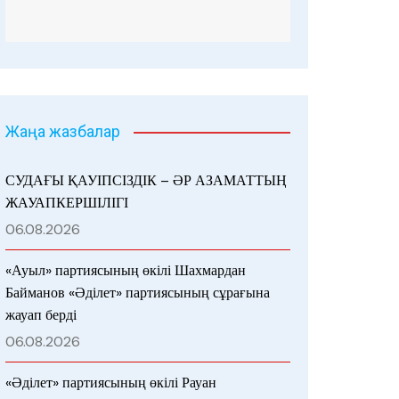
Жаңа жазбалар
СУДАҒЫ ҚАУІПСІЗДІК – ӘР АЗАМАТТЫҢ
ЖАУАПКЕРШІЛІГІ
06.08.2026
«Ауыл» партиясының өкілі Шахмардан
Байманов «Әділет» партиясының сұрағына
жауап берді
06.08.2026
«Әділет» партиясының өкілі Рауан