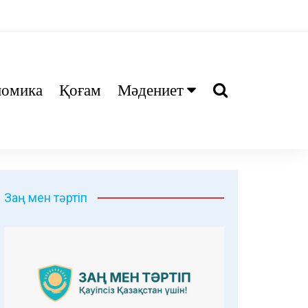
номика
Қоғам
Мәдениет
Ани
Тіл біл
Дәрі
Заң мен тәртіп