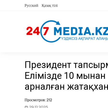
Skip
Русский
Қазақ тілі
to
content
Президент тапсыр
Елімізде 10 мыңнан
арналған жатақхан
Просмотров: 212
29.12.2025