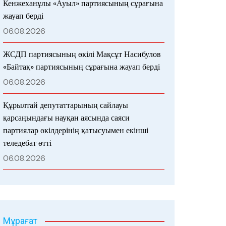
Кенжеханұлы «Ауыл» партиясының сұрағына
жауап берді
06.08.2026
ЖСДП партиясының өкілі Мақсұт Насибулов
«Байтақ» партиясының сұрағына жауап берді
06.08.2026
Құрылтай депутаттарының сайлауы
қарсаңындағы науқан аясында саяси
партиялар өкілдерінің қатысуымен екінші
теледебат өтті
06.08.2026
Мұрағат