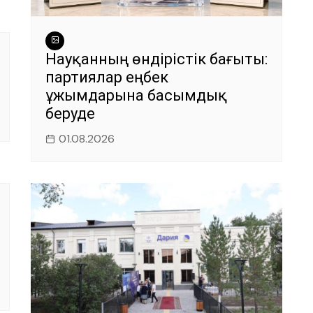
Науқанның өндірістік бағыты:
партиялар еңбек
ұжымдарына басымдық
беруде
01.08.2026