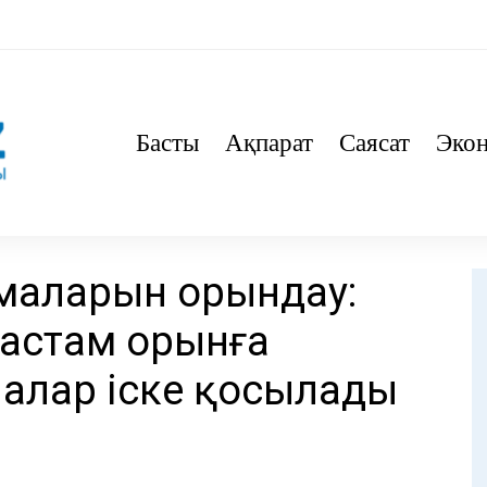
Басты
Ақпарат
Саясат
Эко
маларын орындау:
 астам орынға
алар іске қосылады