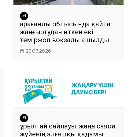
Қарағанды облысында қайта
жаңғыртудан өткен екі
теміржол вокзалы ашылды
29.07.2026
Құрылтай сайлауы: жаңа саяси
жүйенің алғашқы қадамы