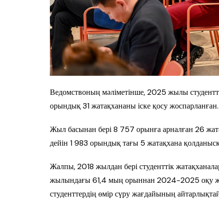
Ведомствоның мәліметінше, 2025 жылы студентт
орындық 31 жатақхананы іске қосу жоспарланған.
Жыл басынан бері 8 757 орынға арналған 26 жата
дейін 1 983 орындық тағы 5 жатақхана қолданысқа
Жалпы, 2018 жылдан бері студенттік жатақхана
жылындағы 61,4 мың орыннан 2024-2025 оқу жы
студенттердің өмір сүру жағдайының айтарлықтай