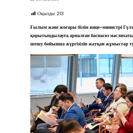
Оқылды:
213
Ғылым және жоғары білім вице-министрі Гүл
қорытындылауға арналған баспасөз мәслихат
шешу бойынша жүргізіліп жатқан жұмыстар ту