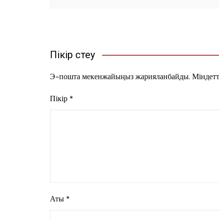
Пікір үстеу
Э-пошта мекенжайыңыз жарияланбайды.
Міндетт
Пікір
*
Аты
*