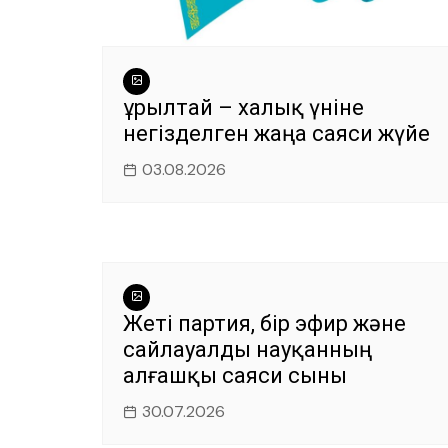
Құрылтай – халық үніне
негізделген жаңа саяси жүйе
03.08.2026
Жеті партия, бір эфир және
сайлауалды науқанның
алғашқы саяси сыны
30.07.2026