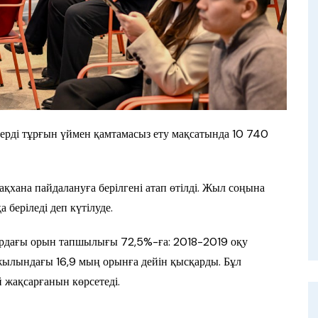
ерді тұрғын үймен қамтамасыз ету мақсатында 10 740
қхана пайдалануға берілгені атап өтілді. Жыл соңына
 беріледі деп күтілуде.
лардағы орын тапшылығы 72,5%-ға: 2018-2019 оқу
лындағы 16,9 мың орынға дейін қысқарды. Бұл
 жақсарғанын көрсетеді.