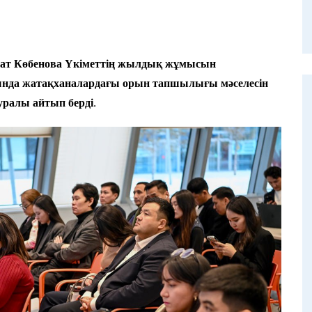
зат Көбенова Үкіметтің жылдық жұмысын
ында жатақханалардағы орын тапшылығы мәселесін
ралы айтып берді.