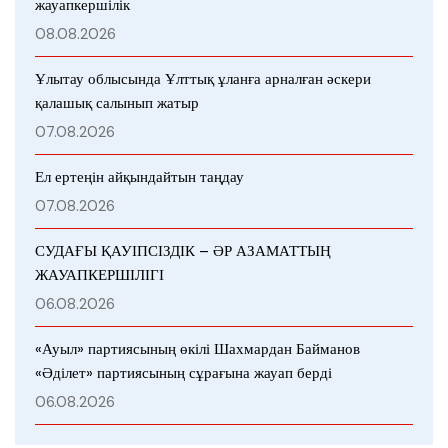
жауапкершілік
08.08.2026
Ұлытау облысында Ұлттық ұланға арналған әскери
қалашық салынып жатыр
07.08.2026
Ел ертеңін айқындайтын таңдау
07.08.2026
СУДАҒЫ ҚАУІПСІЗДІК – ӘР АЗАМАТТЫҢ
ЖАУАПКЕРШІЛІГІ
06.08.2026
«Ауыл» партиясының өкілі Шахмардан Байманов
«Әділет» партиясының сұрағына жауап берді
06.08.2026