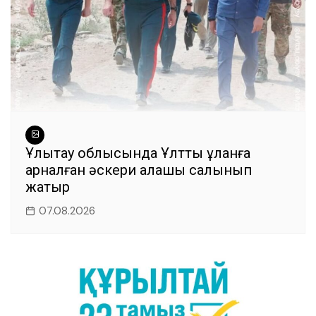
Ұлытау облысында Ұлттық ұланға
арналған әскери қалашық салынып
жатыр
07.08.2026