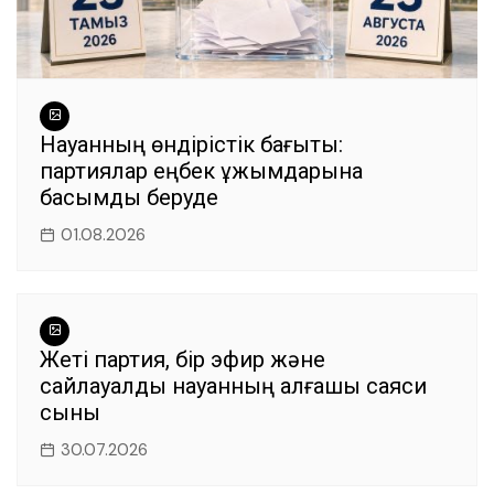
Науқанның өндірістік бағыты:
партиялар еңбек ұжымдарына
басымдық беруде
01.08.2026
Жеті партия, бір эфир және
сайлауалды науқанның алғашқы саяси
сыны
30.07.2026