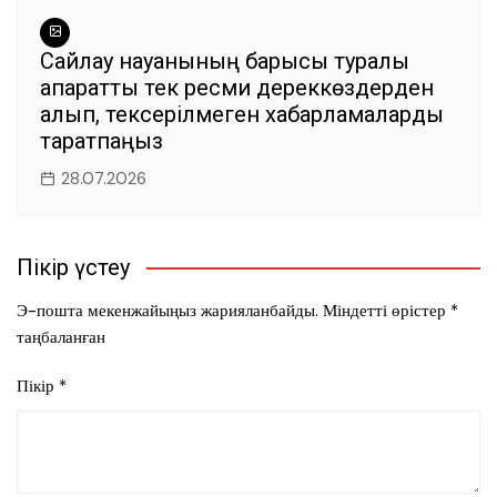
Сайлау науқанының барысы туралы
ақпаратты тек ресми дереккөздерден
алып, тексерілмеген хабарламаларды
таратпаңыз
28.07.2026
Пікір үстеу
Э-пошта мекенжайыңыз жарияланбайды.
Міндетті өрістер
*
таңбаланған
Пікір
*