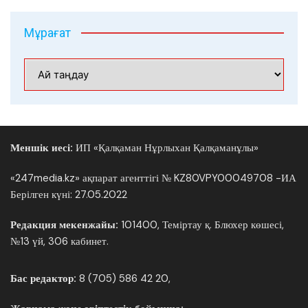
Мұрағат
Мұрағат
Меншік иесі:
ИП «Қалқаман Нұрлыхан Қалқаманұлы»
«247media.kz» ақпарат агенттігі № KZ80VPY00049708 -ИА
Берілген күні: 27.05.2022
Редакция мекенжайы:
101400, Теміртау қ. Блюхер көшесі,
№13 үй, 306 кабинет.
Бас редактор:
8 (705) 586 42 20,