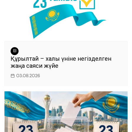
Құрылтай – халық үніне негізделген
жаңа саяси жүйе
03.08.2026