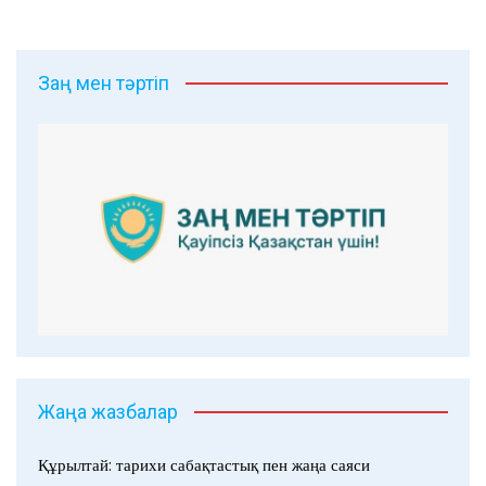
Заң мен тәртіп
Жаңа жазбалар
Құрылтай: тарихи сабақтастық пен жаңа саяси