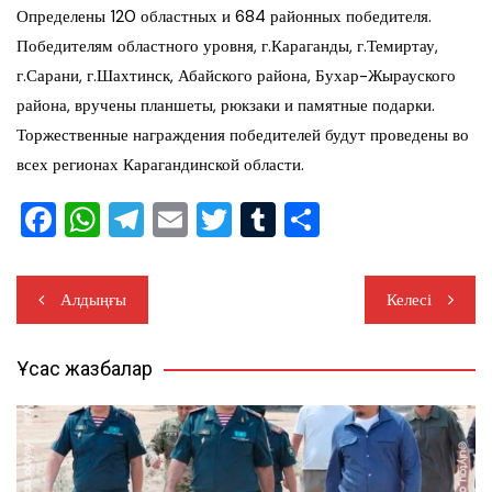
Определены 120 областных и 684 районных победителя.
Победителям областного уровня, г.Караганды, г.Темиртау,
г.Сарани, г.Шахтинск, Абайского района, Бухар-Жырауского
района, вручены планшеты, рюкзаки и памятные подарки.
Торжественные награждения победителей будут проведены во
всех регионах Карагандинской области.
F
W
T
E
T
T
S
a
h
el
m
wi
u
h
c
at
e
ail
tt
m
ar
Жазба
Алдыңғы
Келесі
e
s
gr
er
bl
e
навигациясы
b
A
a
r
Ұқсас жазбалар
o
p
m
o
p
k