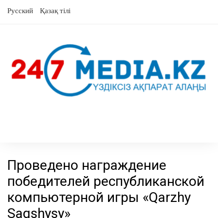
Skip
Русский
Қазақ тілі
to
content
Проведено награждение
победителей республиканской
компьютерной игры «Qarzhy
Saqshysy»