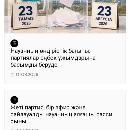
Науқанның өндірістік бағыты:
партиялар еңбек ұжымдарына
басымдық беруде
01.08.2026
Жеті партия, бір эфир және
сайлауалды науқанның алғашқы саяси
сыны