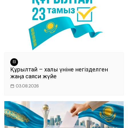
Құрылтай – халық үніне негізделген
жаңа саяси жүйе
03.08.2026