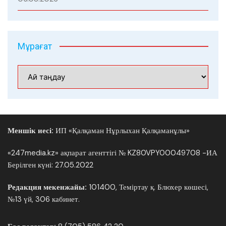
Мұрағат
Мұрағат
Меншік иесі:
ИП «Қалқаман Нұрлыхан Қалқаманұлы»
«247media.kz» ақпарат агенттігі № KZ80VPY00049708 -ИА
Берілген күні: 27.05.2022
Редакция мекенжайы:
101400, Теміртау қ. Блюхер көшесі,
№13 үй, 306 кабинет.