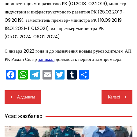
по инвестициям и развитию РК (01.2018-02.2019), министр
индустрии и инфраструктурного развития РК (25.02.2019-
09.2019), заместитель премьер-министра РК (18.09.2019,
18.01.2021-11.01.2021), и.о. премьер-министра РК
(05.02.2024-06.02.2024).
С января 2022 года и до назначения новым руководителем АП
РК Роман Скляр
занимал
должность первого зампремьера.
F
W
T
E
T
T
S
a
h
el
m
wi
u
h
c
at
e
ail
tt
m
ar
Жазба
Алдыңғы
Келесі
e
s
gr
er
bl
e
навигациясы
b
A
a
r
Ұқсас жазбалар
o
p
m
o
p