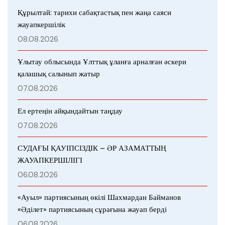
Құрылтай: тарихи сабақтастық пен жаңа саяси
жауапкершілік
08.08.2026
Ұлытау облысында Ұлттық ұланға арналған әскери
қалашық салынып жатыр
07.08.2026
Ел ертеңін айқындайтын таңдау
07.08.2026
СУДАҒЫ ҚАУІПСІЗДІК – ӘР АЗАМАТТЫҢ
ЖАУАПКЕРШІЛІГІ
06.08.2026
«Ауыл» партиясының өкілі Шахмардан Байманов
«Әділет» партиясының сұрағына жауап берді
06.08.2026