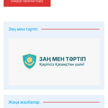
Заң мен тәртіп
Жаңа жазбалар