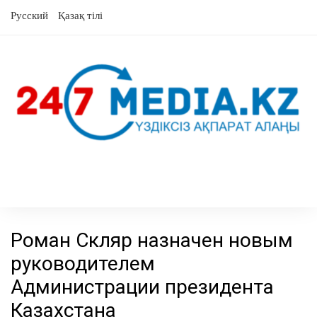
Skip
Русский
Қазақ тілі
to
content
Роман Скляр назначен новым
руководителем
Администрации президента
Казахстана