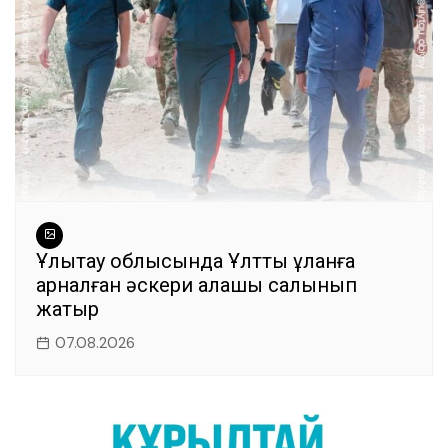
k
Ұлытау облысында Ұлттық ұланға
арналған әскери қалашық салынып
жатыр
07.08.2026