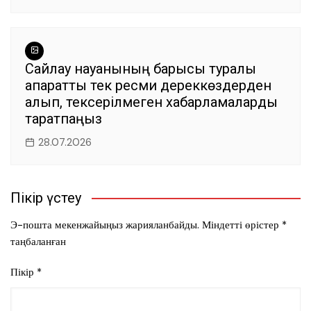
Сайлау науқанының барысы туралы
ақпаратты тек ресми дереккөздерден
алып, тексерілмеген хабарламаларды
таратпаңыз
28.07.2026
Пікір үстеу
Э-пошта мекенжайыңыз жарияланбайды.
Міндетті өрістер
*
таңбаланған
Пікір
*