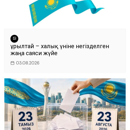
Құрылтай – халық үніне негізделген
жаңа саяси жүйе
03.08.2026