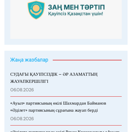
Жаңа жазбалар
СУДАҒЫ ҚАУІПСІЗДІК – ӘР АЗАМАТТЫҢ
ЖАУАПКЕРШІЛІГІ
06.08.2026
«Ауыл» партиясының өкілі Шахмардан Байманов
«Әділет» партиясының сұрағына жауап берді
06.08.2026