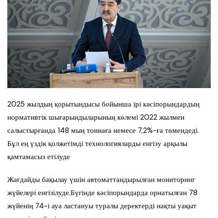
2025 жылдың қорытындысы бойынша ірі кәсіпорындардың
нормативтік шығарындыларының көлемі 2022 жылмен
салыстырғанда 148 мың тоннаға немесе 7,2%-ға төмендеді.
Бұл ең үздік қолжетімді технологияларды енгізу арқылы
қамтамасыз етілуде
Жағдайды бақылау үшін автоматтандырылған мониторинг
жүйелері енгізілуде.Бүгінде кәсіпорындарда орнатылған 78
жүйенің 74-і ауа ластануы туралы деректерді нақты уақыт