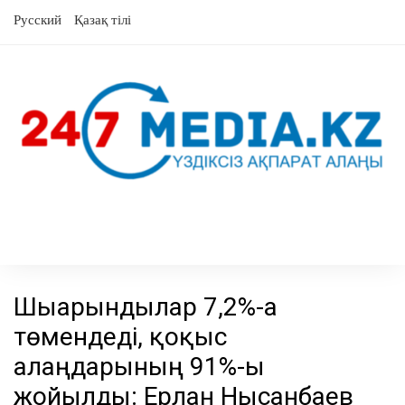
Skip
Русский
Қазақ тілі
to
content
Шығарындылар 7,2%-ға
төмендеді, қоқыс
алаңдарының 91%-ы
жойылды: Ерлан Нысанбаев