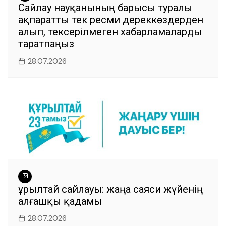
Сайлау науқанының барысы туралы
ақпаратты тек ресми дереккөздерден
алып, тексерілмеген хабарламаларды
таратпаңыз
28.07.2026
Құрылтай сайлауы: жаңа саяси жүйенің
алғашқы қадамы
28.07.2026