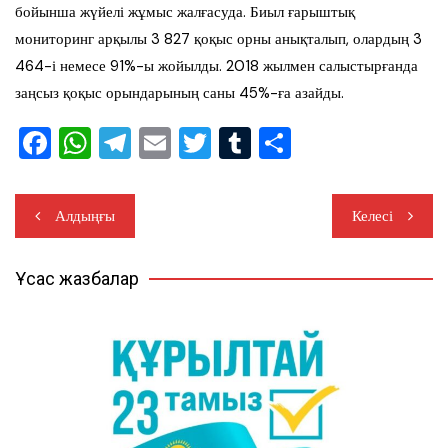
бойынша жүйелі жұмыс жалғасуда. Биыл ғарыштық
мониторинг арқылы 3 827 қоқыс орны анықталып, олардың 3
464-і немесе 91%-ы жойылды. 2018 жылмен салыстырғанда
заңсыз қоқыс орындарының саны 45%-ға азайды.
F
W
T
E
T
T
S
a
h
el
m
wi
u
h
c
at
e
ail
tt
m
ar
Жазба
Алдыңғы
Келесі
e
s
gr
er
bl
e
навигациясы
b
A
a
r
Ұқсас жазбалар
o
p
m
o
p
k