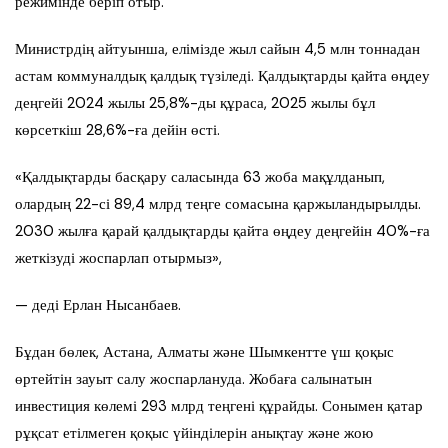
режимінде беріп отыр.
Министрдің айтуынша, елімізде жыл сайын 4,5 млн тоннадан
астам коммуналдық қалдық түзіледі. Қалдықтарды қайта өңдеу
деңгейі 2024 жылы 25,8%-ды құраса, 2025 жылы бұл
көрсеткіш 28,6%-ға дейін өсті.
«Қалдықтарды басқару саласында 63 жоба мақұлданып,
олардың 22-сі 89,4 млрд теңге сомасына қаржыландырылды.
2030 жылға қарай қалдықтарды қайта өңдеу деңгейін 40%-ға
жеткізуді жоспарлап отырмыз»,
— деді Ерлан Нысанбаев.
Бұдан бөлек, Астана, Алматы және Шымкентте үш қоқыс
өртейтін зауыт салу жоспарлануда. Жобаға салынатын
инвестиция көлемі 293 млрд теңгені құрайды. Сонымен қатар
рұқсат етілмеген қоқыс үйінділерін анықтау және жою