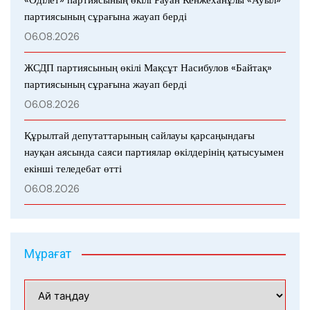
«Әділет» партиясының өкілі Рауан Кенжеханұлы «Ауыл»
партиясының сұрағына жауап берді
06.08.2026
ЖСДП партиясының өкілі Мақсұт Насибулов «Байтақ»
партиясының сұрағына жауап берді
06.08.2026
Құрылтай депутаттарының сайлауы қарсаңындағы
науқан аясында саяси партиялар өкілдерінің қатысуымен
екінші теледебат өтті
06.08.2026
Мұрағат
Мұрағат