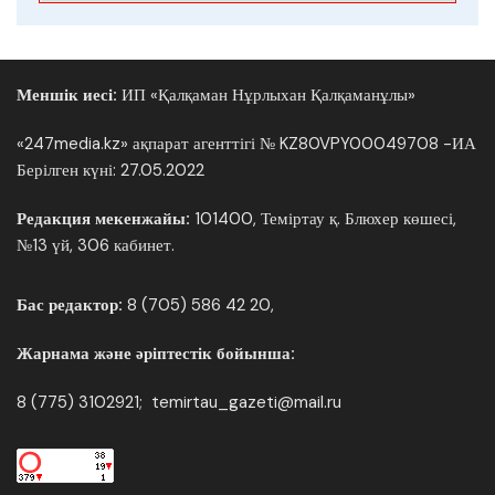
Меншік иесі:
ИП «Қалқаман Нұрлыхан Қалқаманұлы»
«247media.kz» ақпарат агенттігі № KZ80VPY00049708 -ИА
Берілген күні: 27.05.2022
Редакция мекенжайы:
101400, Теміртау қ. Блюхер көшесі,
№13 үй, 306 кабинет.
Бас редактор:
8 (705) 586 42 20,
Жарнама және әріптестік бойынша:
8 (775) 3102921; temirtau_gazeti@mail.ru