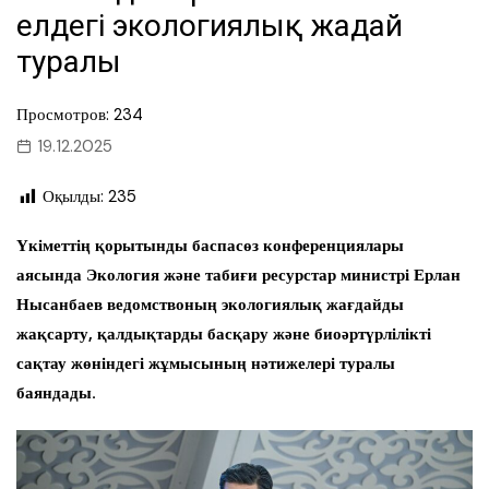
елдегі экологиялық жағдай
туралы
Просмотров: 234
19.12.2025
Оқылды:
235
Үкіметтің қорытынды баспасөз конференциялары
аясында Экология және табиғи ресурстар министрі Ерлан
Нысанбаев ведомствоның экологиялық жағдайды
жақсарту, қалдықтарды басқару және биоәртүрлілікті
сақтау жөніндегі жұмысының нәтижелері туралы
баяндады.