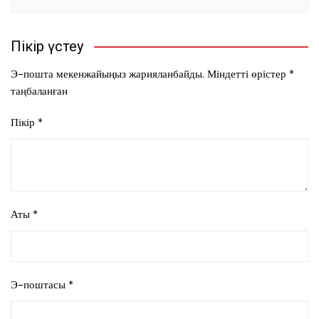
Пікір үстеу
Э-пошта мекенжайыңыз жарияланбайды.
Міндетті өрістер
*
таңбаланған
Пікір
*
Аты
*
Э-поштасы
*