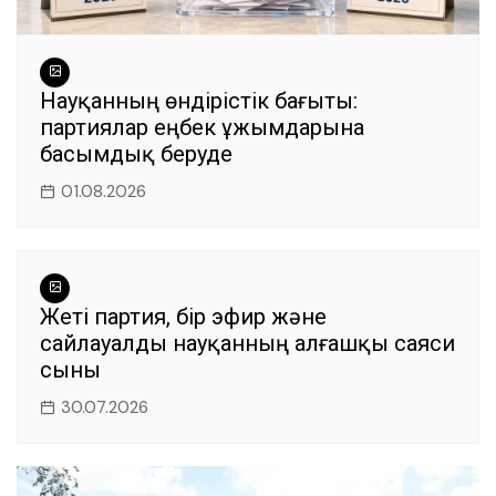
Науқанның өндірістік бағыты:
партиялар еңбек ұжымдарына
басымдық беруде
01.08.2026
Жеті партия, бір эфир және
сайлауалды науқанның алғашқы саяси
сыны
30.07.2026