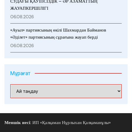
СУДАҒЫ ҚАУІПСІЗДІК – ӘР АЗАМАТТЫҢ
ЖАУАПКЕРШІЛІГІ
06.08.2026
«Ауыл» партиясының өкілі Шахмардан Байманов
«Әділет» партиясының сұрағына жауап берді
06.08.2026
Мұрағат
Мұрағат
Меншік иесі:
ИП «Қалқаман Нұрлыхан Қалқаманұлы»