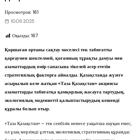
Просмотров: 161
10.09.2025
Оқылды:
167
Қоршаған ортаны сақтау мәселесі тек табиғатты
қорғаумен шектелмей, қоғамның тұрақты дамуы мен
азаматтардың өмір сапасына тікелей әсер ететін
стратегиялық факторға айналды. Қазақстанда жүзеге
асырылып келе жатқан «Таза Қазақстан» акциясы
азаматтарды табиғатқа қамқорлық жасауға тартудың,
экологиялық мәдениетті қалыптастырудың кешенді
құралы болып отыр.
«Таза Қазақстан» – тек сенбілік немесе уақытша науқан емес,
ол ұзақ мерзімді ұлттық экологиялық стратегияның құрамдас