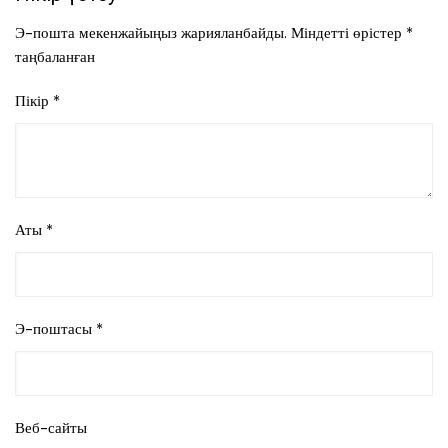
Э-пошта мекенжайыңыз жарияланбайды.
Міндетті өрістер
*
таңбаланған
Пікір
*
Аты
*
Э-поштасы
*
Веб-сайты