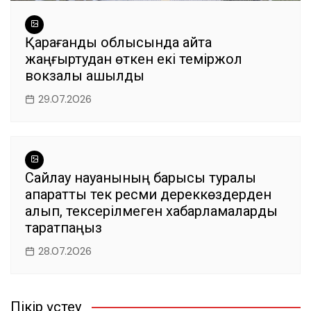
Қарағанды облысында қайта
жаңғыртудан өткен екі теміржол
вокзалы ашылды
29.07.2026
Сайлау науқанының барысы туралы
ақпаратты тек ресми дереккөздерден
алып, тексерілмеген хабарламаларды
таратпаңыз
28.07.2026
Пікір үстеу