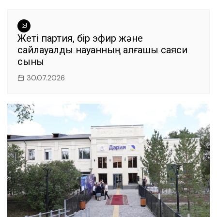
Жеті партия, бір эфир және
сайлауалды науқанның алғашқы саяси
сыны
30.07.2026