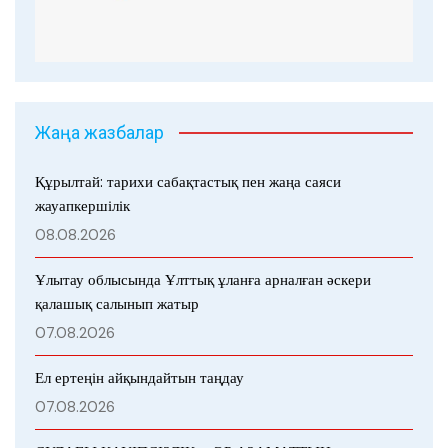
Жаңа жазбалар
Құрылтай: тарихи сабақтастық пен жаңа саяси
жауапкершілік
08.08.2026
Ұлытау облысында Ұлттық ұланға арналған әскери
қалашық салынып жатыр
07.08.2026
Ел ертеңін айқындайтын таңдау
07.08.2026