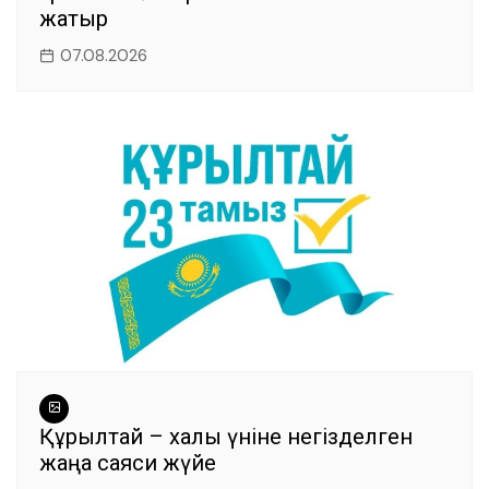
жатыр
07.08.2026
Құрылтай – халық үніне негізделген
жаңа саяси жүйе