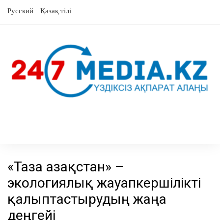
Skip
Русский
Қазақ тілі
to
content
«Таза Қазақстан» –
экологиялық жауапкершілікті
қалыптастырудың жаңа
деңгейі