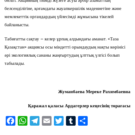
бөлігі. Акцияның тиімді жүзеге асуы әрбір азаматтың
белсенділігіне, қоғамдағы жауапкершілік мәдениетіне және
мемлекеттік органдардың үйлесімді жұмысына тікелей
байланысты.
Табиғатты сақтау – келер ұрпақ алдындағы аманат. «Таза
Қазақстан» акциясы осы міндетті орындаудың нақты көрінісі
әрі экологиялық сананы жаңғыртудың ұлттық үлгісі болып
табылады.
Жуманбаева Мереке Рахимбаевна
Қаражал қаласы Ардагерлер кеңесінің төрағасы
F
W
T
E
T
T
S
a
h
el
m
wi
u
h