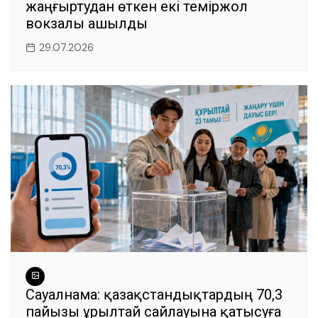
жаңғыртудан өткен екі теміржол
вокзалы ашылды
29.07.2026
Сауалнама: қазақстандықтардың 70,3
пайызы Құрылтай сайлауына қатысуға