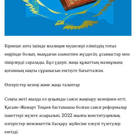
Бірнеше апта ішінде коалиция мүшелері еліміздің тоғыз
өңірінде болып, мыңдаған азаматпен жүздесіп, ұсыныстар мен
пікірлерді саралады. Бұл үдеріс жаңа құжаттың мазмұнына
қоғамның нақты сұранысын енгізуге бағытталған.
Өзгерістер кезеңі және жаңа талаптар
Соңғы жеті жылда ел ауқымды саяси жаңғыру кезеңінен өтті.
Қасым-Жомарт Тоқаев бастамашы болған саяси реформалар
пакеттері жүзеге асырылып, 2022 жылғы конституциялық
өзгерістер мемлекеттік басқару жүйесіне елеулі түзетулер
енгізді.