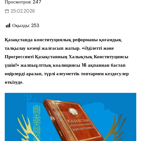
Просмотров: 247
25.02.2026
Оқылды:
253
Қазақстанда конституциялық реформаны қоғамдық
талқылау кезеңі жалғасып жатыр. «Әділетті және
Прогрессивті Қазақстанның Халықтық Конституциясы
үшін!» жалпыұлттық коалициясы 16 ақпаннан бастап
өңірлерді аралап, түрлі әлеуметтік топтармен кездесулер
өткізуде.