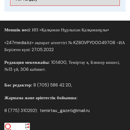
Меншік иесі:
ИП «Қалқаман Нұрлыхан Қалқаманұлы»
«247media.kz» ақпарат агенттігі № KZ80VPY00049708 -ИА
Берілген күні: 27.05.2022
Редакция мекенжайы:
101400, Теміртау қ. Блюхер көшесі,
№13 үй, 306 кабинет.
Бас редактор:
8 (705) 586 42 20,
Жарнама және әріптестік бойынша:
8 (775) 3102921; temirtau_gazeti@mail.ru