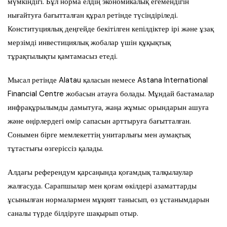
мүмкіндігі. Бұл норма елдің экономикалық егемендігін
нығайтуға бағытталған құрал ретінде түсіндіріледі.
Конституциялық деңгейде бекітілген кепілдіктер ірі және ұзақ
мерзімді инвестициялық жобалар үшін құқықтық
тұрақтылықты қамтамасыз етеді.
Мысал ретінде Alatau қаласын немесе Astana International
Financial Centre жобасын атауға болады. Мұндай бастамалар
инфрақұрылымды дамытуға, жаңа жұмыс орындарын ашуға
және өңірлердегі өмір сапасын арттыруға бағытталған.
Сонымен бірге мемлекеттің унитарлығы мен аумақтық
тұтастығы өзгеріссіз қалады.
Алдағы референдум қарсаңында қоғамдық талқылаулар
жалғасуда. Сарапшылар мен қоғам өкілдері азаматтарды
ұсынылған нормалармен мұқият танысып, өз ұстанымдарын
саналы түрде білдіруге шақырып отыр.