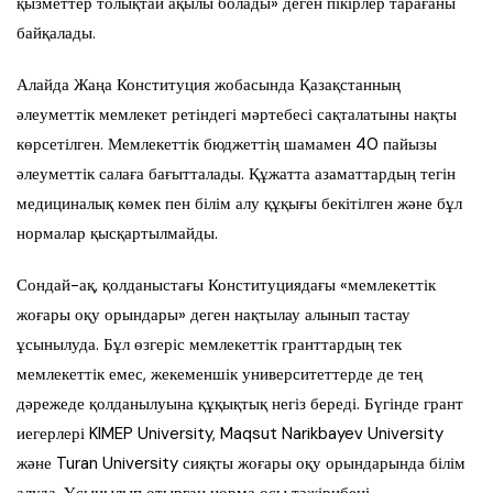
қызметтер толықтай ақылы болады» деген пікірлер тарағаны
байқалады.
Алайда Жаңа Конституция жобасында Қазақстанның
әлеуметтік мемлекет ретіндегі мәртебесі сақталатыны нақты
көрсетілген. Мемлекеттік бюджеттің шамамен 40 пайызы
әлеуметтік салаға бағытталады. Құжатта азаматтардың тегін
медициналық көмек пен білім алу құқығы бекітілген және бұл
нормалар қысқартылмайды.
Сондай-ақ, қолданыстағы Конституциядағы «мемлекеттік
жоғары оқу орындары» деген нақтылау алынып тастау
ұсынылуда. Бұл өзгеріс мемлекеттік гранттардың тек
мемлекеттік емес, жекеменшік университеттерде де тең
дәрежеде қолданылуына құқықтық негіз береді. Бүгінде грант
иегерлері KIMEP University, Maqsut Narikbayev University
және Turan University сияқты жоғары оқу орындарында білім