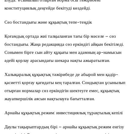
алуда. Ұсынылып отырған норма осы тәжірибені
конституциялық деңгейде бекітуді көздейді.
Сөз бостандығы және құқықтық тепе-теңдік
Қоғамдық ортада жиі талқыланған тағы бір мәселе – сөз
бостандығы. Жаңа редакцияда сөз еркіндігі айқын бекітіледі.
Сонымен бірге сын айту құқығы мен адамның ар-намысын
әдейі қорлау арасындағы шекара нақты ажыратылған.
Халықаралық құқықтық тәжірибеде де абырой мен қадір-
қасиетті қорғау қағидаты кең таралған. Сондықтан ұсынылып
отырған нормалар сөз еркіндігін шектеуге емес, құқықтық
жауапкершілік аясын нақтылауға бағытталған.
Арнайы құқықтық режим: инвестициялық тұрақтылық кепілі
Даулы тақырыптардың бірі – арнайы құқықтық режим енгізу