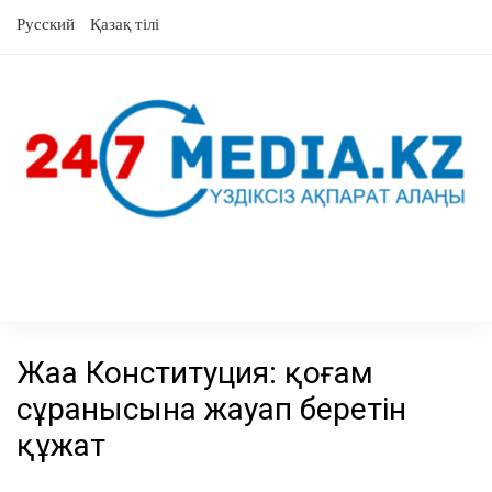
Skip
Русский
Қазақ тілі
to
content
Жаңа Конституция: қоғам
сұранысына жауап беретін
құжат