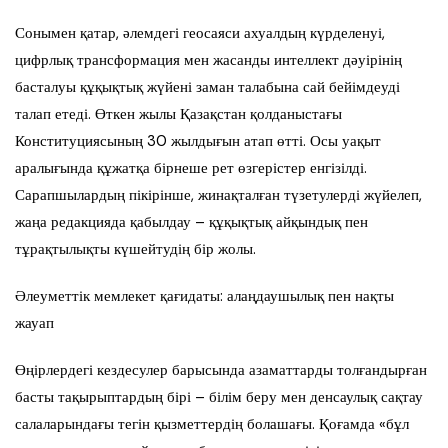
Сонымен қатар, әлемдегі геосаяси ахуалдың күрделенуі,
цифрлық трансформация мен жасанды интеллект дәуірінің
басталуы құқықтық жүйені заман талабына сай бейімдеуді
талап етеді. Өткен жылы Қазақстан қолданыстағы
Конституциясының 30 жылдығын атап өтті. Осы уақыт
аралығында құжатқа бірнеше рет өзгерістер енгізілді.
Сарапшылардың пікірінше, жинақталған түзетулерді жүйелеп,
жаңа редакцияда қабылдау – құқықтық айқындық пен
тұрақтылықты күшейтудің бір жолы.
Әлеуметтік мемлекет қағидаты: алаңдаушылық пен нақты
жауап
Өңірлердегі кездесулер барысында азаматтарды толғандырған
басты тақырыптардың бірі – білім беру мен денсаулық сақтау
салаларындағы тегін қызметтердің болашағы. Қоғамда «бұл