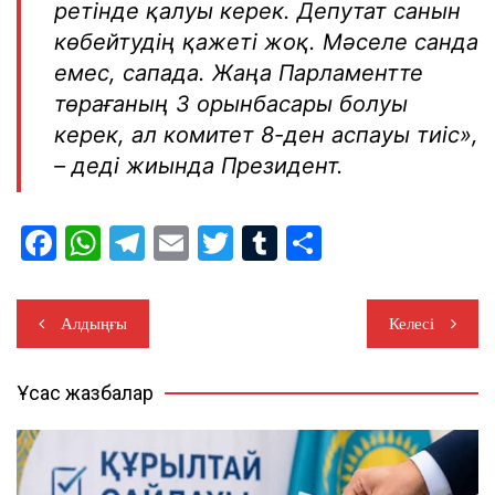
ретінде қалуы керек. Депутат санын
көбейтудің қажеті жоқ. Мәселе санда
емес, сапада. Жаңа Парламентте
төрағаның 3 орынбасары болуы
керек, ал комитет 8-ден аспауы тиіс»,
– деді жиында Президент.
F
W
T
E
T
T
S
a
h
el
m
wi
u
h
c
at
e
ail
tt
m
ar
Жазба
Алдыңғы
Келесі
e
s
gr
er
bl
e
навигациясы
b
A
a
r
Ұқсас жазбалар
o
p
m
o
p
k