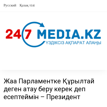
Skip
Русский
Қазақ тілі
to
content
Жаңа Парламентке Құрылтай
деген атау беру керек деп
есептеймін – Президент