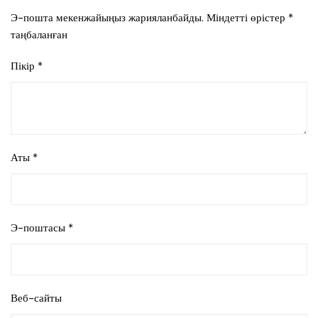
Э-пошта мекенжайыңыз жарияланбайды.
Міндетті өрістер
*
таңбаланған
Пікір
*
Аты
*
Э-поштасы
*
Веб-сайты