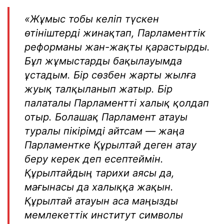
«Жұмыс тобы келіп түскен
өтініштерді жинақтап, Парламенттік
реформаны жан-жақты қарастырды.
Бұл жұмыстарды бақылауымда
ұстадым. Бір сөзбен жарты жылға
жуық талқыланып жатыр. Бір
палаталы Парламентті халық қолдап
отыр. Болашақ Парламент атауы
туралы пікірімді айтсам — жаңа
Парламентке Құрылтай деген атау
беру керек деп есептеймін.
Құрылтайдың тарихи аясы да,
мағынасы да халыққа жақын.
Құрылтай атауын аса маңызды
мемлекеттік институт символы