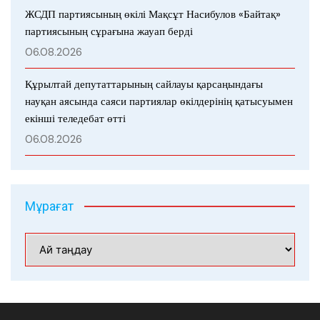
ЖСДП партиясының өкілі Мақсұт Насибулов «Байтақ»
партиясының сұрағына жауап берді
06.08.2026
Құрылтай депутаттарының сайлауы қарсаңындағы
науқан аясында саяси партиялар өкілдерінің қатысуымен
екінші теледебат өтті
06.08.2026
Мұрағат
Мұрағат