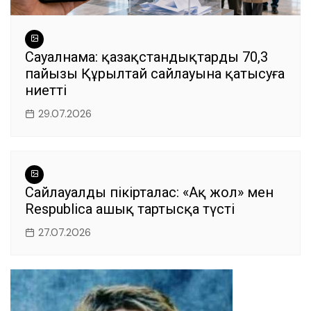
Сауалнама: қазақстандықтардың 70,3
пайызы Құрылтай сайлауына қатысуға
ниетті
29.07.2026
Сайлауалды пікірталас: «Ақ жол» мен
Respublica ашық тартысқа түсті
27.07.2026