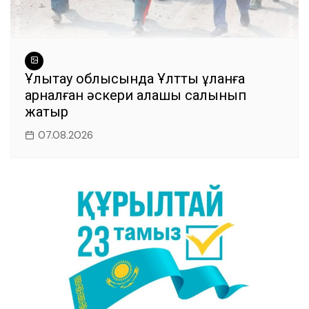
Ұлытау облысында Ұлттық ұланға
арналған әскери қалашық салынып
жатыр
07.08.2026