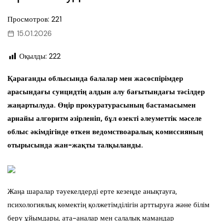
Просмотров: 221
15.01.2026
Оқылды:
222
Қарағанды облысында балалар мен жасөспірімдер
арасындағы суицидтің алдын алу бағытындағы тәсілдер
жаңартылуда. Өңір прокуратурасының бастамасымен
арнайы алгоритм әзірленіп, бұл өзекті әлеуметтік мәселе
облыс әкімдігінде өткен ведомствоаралық комиссияның
отырысында жан-жақты талқыланды.
Жаңа шаралар тәуекелдерді ерте кезеңде анықтауға,
психологиялық көмектің қолжетімділігін арттыруға және білім
беру ұйымдары, ата-аналар мен салалық мамандар