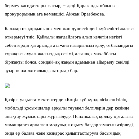
бермеу қағидаттары жатыр, – деді Қарағанды облысы
прокурорының аға көмекшісі Айжан Оразбекова.
Балалар өз қорқынышы мен жан дүниесіндегі күйзелісті жалғыз
өткермеуі тиіс. Қайғылы жағдайларға алып келетін негізгі
себептердің қатарында ата-ана назарынсыз қалу, отбасындағы
тұрақсыз ахуал, жалғыздық сезімі, алғашқы махаббаты
біржақты болса, сондай-ақ жақын адамынан айырылу секілді
ауыр психологиялық факторлар бар.
Қазіргі уақытта мектептерде «Көңіл күй күнделігі» енгізіліп,
мобильді қосымшалар арқылы тәуекел белгілерін дер кезінде
анықтау жұмыстары жүргізілуде. Психикалық қолдау орталығы
мамандарға арналған модульдік оқыту бағдарламасын әзірледі,
онда әр балаға жеке көзқарас қалыптастыруға басымдық