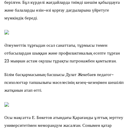
берілген. Бұл күрделі жағдайларда тиімді шешім қабылдауға
және балаларды өзін-өзі қорғау дағдыларына үйретуге
мүмкіндік береді.
Әлеуметтік тұрғыдан осал санаттағы, тұрмысы төмен
отбасылардан шыққан және профилактикалық есепте тұрған
23 мыңнан астам оқушы тұрақты патронажбен қамтылған.
Білім басқармасының басшысы Дулат Жекебаев педагог-
психологтар тапшылығы мәселесінің кезең-кезеңімен шешіліп
жатқанын атап өтті.
Осы мақсатта Е. Бөкетов атындағы Қарағанды ұлттық зерттеу
университетімен меморандум жасалған. Сонымен қатар