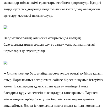
мамандар облыс әкімі гранттары есебінен даярлануда. Қазіргі
таңда орталық деңгейде педагог-психологтардың жалақысын
арттыру мәселесі пысықталуда.
Ведомствоаралық комиссия отырысында «Құқық
бұзушылықтардың алдын алу туралы» жаңа заңның негізгі
нормалары да түсіндірілді.
– Оң нәтижелер бар, алайда мәселе әлі де өзекті күйінде қалып
отыр. Барлығымыз алгоритмге сәйкес бірлесіп жұмыс істеуіміз
қажет. Балалардың құқықтарын қорғау жөніндегі жеке
басқарма құру мәселесін пысықтауды тапсырамын. Тәуекел
аймағындағы әрбір бала үшін бәріміз жеке жауапкершілік
арқалаймыз. Өзара іс-қимылды нақты жолға қойып, қосымша