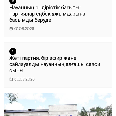
Науқанның өндірістік бағыты:
партиялар еңбек ұжымдарына
басымдық беруде
01.08.2026
Жеті партия, бір эфир және
сайлауалды науқанның алғашқы саяси
сыны
30.07.2026