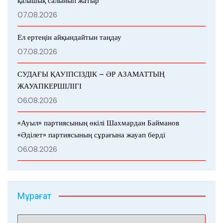
қалашық салынып жатыр
07.08.2026
Ел ертеңін айқындайтын таңдау
07.08.2026
СУДАҒЫ ҚАУІПСІЗДІК – ӘР АЗАМАТТЫҢ
ЖАУАПКЕРШІЛІГІ
06.08.2026
«Ауыл» партиясының өкілі Шахмардан Байманов
«Әділет» партиясының сұрағына жауап берді
06.08.2026
Мұрағат
Мұрағат