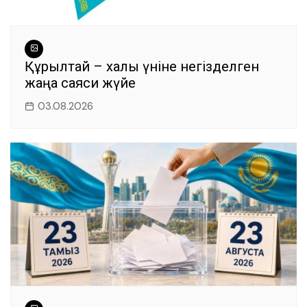
Құрылтай – халық үніне негізделген
жаңа саяси жүйе
03.08.2026