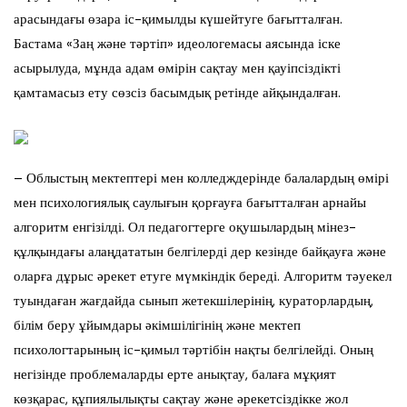
арасындағы өзара іс-қимылды күшейтуге бағытталған.
Бастама «Заң және тәртіп» идеологемасы аясында іске
асырылуда, мұнда адам өмірін сақтау мен қауіпсіздікті
қамтамасыз ету сөзсіз басымдық ретінде айқындалған.
– Облыстың мектептері мен колледждерінде балалардың өмірі
мен психологиялық саулығын қорғауға бағытталған арнайы
алгоритм енгізілді. Ол педагогтерге оқушылардың мінез-
құлқындағы алаңдататын белгілерді дер кезінде байқауға және
оларға дұрыс әрекет етуге мүмкіндік береді. Алгоритм тәуекел
туындаған жағдайда сынып жетекшілерінің, кураторлардың,
білім беру ұйымдары әкімшілігінің және мектеп
психологтарының іс-қимыл тәртібін нақты белгілейді. Оның
негізінде проблемаларды ерте анықтау, балаға мұқият
көзқарас, құпиялылықты сақтау және әрекетсіздікке жол