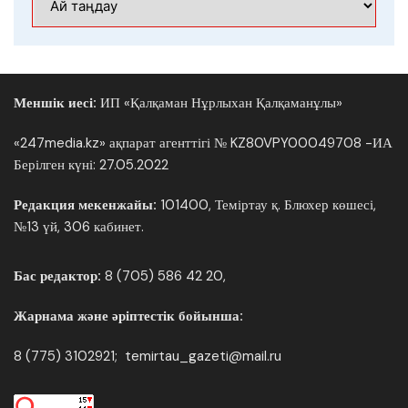
Меншік иесі:
ИП «Қалқаман Нұрлыхан Қалқаманұлы»
«247media.kz» ақпарат агенттігі № KZ80VPY00049708 -ИА
Берілген күні: 27.05.2022
Редакция мекенжайы:
101400, Теміртау қ. Блюхер көшесі,
№13 үй, 306 кабинет.
Бас редактор:
8 (705) 586 42 20,
Жарнама және әріптестік бойынша:
8 (775) 3102921; temirtau_gazeti@mail.ru