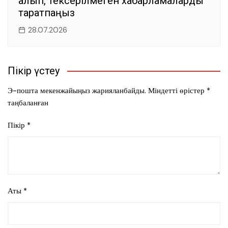
алып, тексерілмеген хабарламаларды
таратпаңыз
28.07.2026
Пікір үстеу
Э-пошта мекенжайыңыз жарияланбайды.
Міндетті өрістер
*
таңбаланған
Пікір
*
Аты
*