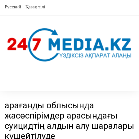
Skip
Русский
Қазақ тілі
to
content
Қарағанды облысында
жасөспірімдер арасындағы
суицидтің алдын алу шаралары
күшейтілуде