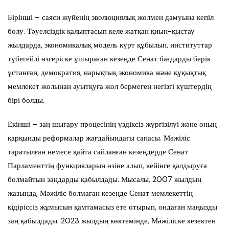
Бірінші – саяси жүйенің эволюциялық жолмен дамуына кепіл
болу. Тәуелсіздік қалыптасып келе жатқан қиын-қыстау
жылдарда, экономикалық модель күрт құбылып, институттар
түбегейлі өзгеріске ұшыраған кезеңде Сенат бағдарды берік
ұстанған, демократия, нарықтық экономика және құқықтық
мемлекет жолынан ауытқуға жол бермеген негізгі күштердің
бірі болды.
Екінші – заң шығару процесінің үздіксіз жүргізілуі және оның
қарқынды реформалар жағдайындағы сапасы. Мәжіліс
таратылған немесе қайта сайланған кезеңдерде Сенат
Парламенттің функцияларын өзіне алып, кейінге қалдыруға
болмайтын заңдарды қабылдады. Мысалы, 2007 жылдың
жазында, Мәжіліс болмаған кезеңде Сенат мемлекеттің
кідіріссіз жұмысын қамтамасыз ете отырып, ондаған маңызды
заң қабылдады. 2023 жылдың көктемінде, Мәжіліске кезектен