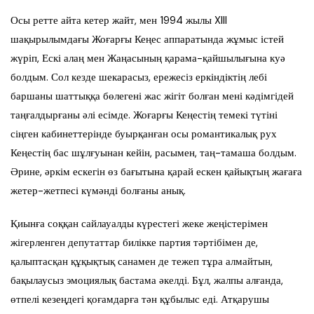
Осы ретте айта кетер жайт, мен 1994 жылы XIII
шақырылымдағы Жоғарғы Кеңес аппаратында жұмыс істей
жүріп, Ескі алаң мен Жаңасының қарама-қайшылығына куә
болдым. Сол кезде шекарасыз, ережесіз еркіндіктің лебі
баршаны шаттыққа бөлегені жас жігіт болған мені кәдімгідей
таңғалдырғаны әлі есімде. Жоғарғы Кеңестің темекі түтіні
сіңген кабинеттерінде буырқанған осы романтикалық рух
Кеңестің бас шұлғуынан кейін, расымен, таң-тамаша болдым.
Әрине, әркім ескегін өз бағытына қарай ескен қайықтың жағаға
жетер-жетпесі күмәнді болғаны анық.
Қиынға соққан сайлауалды күрестегі жеке жеңістерімен
жігерленген депутаттар билікке партия тәртібімен де,
қалыптасқан құқықтық санамен де тежеп тұра алмайтын,
бақылаусыз эмоциялық бастама әкелді. Бұл, жалпы алғанда,
өтпелі кезеңдегі қоғамдарға тән құбылыс еді. Атқарушы