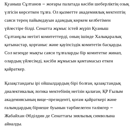
Қуаныш Сұлтанов – жоғары палатада кәсіби шеберліктің озық
үлгісін көрсеткен тұлға. Ол қызметте академиялық мектептің
саяси терең пайымдауын адамдық көркем келбетімен
үйлестіре білді. Сенатта жұмыс істей жүріп Қуаныш
Сұлтанұлы негізгі комитеттерді, оның ішінде Халықаралық
қатынастар, қорғаныс және қауіпсіздік комитетін басқарды.
Сол кезеңде мықты саяси тұлғаларды бір комитетке жинап,
олардың үйлесімді, кәсіби жұмысын қамтамасыз еткен
қайраткер.
Қазақстандағы ірі ойшылдардың бірі болған, қазақстандық
диалектикалық логика мектебінің негізін қалаған, ҚР Ғылым
академиясының вице-президенті, қоғам қайраткері және
ғалымдардың бірнеше буынын тәрбиелеген тәлімгер –
Жабайхан Әбділдин де Сенаттағы зиялылық символына
айналды.