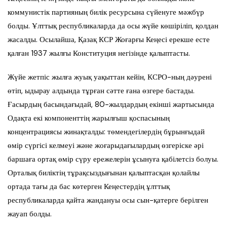
коммунистік партияның билік ресурсына сүйенуге мәжбүр
болды. Ұлттық республикаларда да осы жүйе көшіріліп, қолдан
жасалды. Осылайша, Қазақ КСР Жоғарғы Кеңесі ерекше есте
қалған 1937 жылғы Конституция негізінде қалыптасты.
Жүйе жетпіс жылға жуық уақыттан кейін, КСРО-ның дәурені
өтіп, ыдырау алдында тұрған сәтте ғана өзгере бастады.
Ғасырдың басындағыдай, 80-жылдардың екінші жартысында
Одақта екі компоненттің жарылғыш қоспасының
концентрациясы жинақталды: төмендегілердің бұрынғыдай
өмір сүргісі келмеуі және жоғарыдағылардың өзгеріске әрі
баршаға ортақ өмір сүру ережелерін ұсынуға қабілетсіз болуы.
Орталық биліктің тұрақсыздығынан қалыптасқан қолайлы
ортада тағы да бас көтерген Кеңестердің ұлттық
республикаларда қайта жандануы осы сын-қатерге берілген
жауап болды.