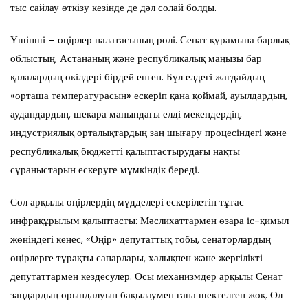
тыс сайлау өткізу кезінде де дәл солай болды.
Үшінші – өңірлер палатасының рөлі. Сенат құрамына барлық
облыстың, Астананың және республикалық маңызы бар
қалалардың өкілдері бірдей енген. Бұл елдегі жағдайдың
«орташа температурасын» ескеріп қана қоймай, ауылдардың,
аудандардың, шекара маңындағы елді мекендердің,
индустриялық орталықтардың заң шығару процесіндегі және
республикалық бюджетті қалыптастырудағы нақты
сұраныстарын ескеруге мүмкіндік береді.
Сол арқылы өңірлердің мүдделері ескерілетін тұтас
инфрақұрылым қалыптасты: Мәслихаттармен өзара іс-қимыл
жөніндегі кеңес, «Өңір» депутаттық тобы, сенаторлардың
өңірлерге тұрақты сапарлары, халықпен және жергілікті
депутаттармен кездесулер. Осы механизмдер арқылы Сенат
заңдардың орындалуын бақылаумен ғана шектелген жоқ. Ол