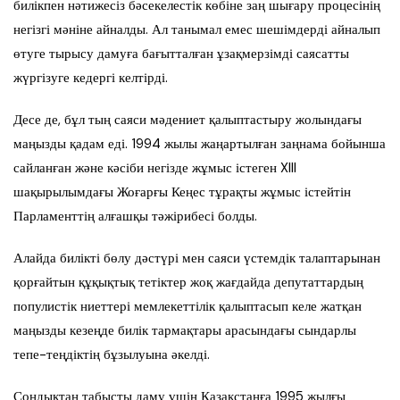
билікпен нәтижесіз бәсекелестік көбіне заң шығару процесінің
негізгі мәніне айналды. Ал танымал емес шешімдерді айналып
өтуге тырысу дамуға бағытталған ұзақмерзімді саясатты
жүргізуге кедергі келтірді.
Десе де, бұл тың саяси мәдениет қалыптастыру жолындағы
маңызды қадам еді. 1994 жылы жаңартылған заңнама бойынша
сайланған және кәсіби негізде жұмыс істеген XIII
шақырылымдағы Жоғарғы Кеңес тұрақты жұмыс істейтін
Парламенттің алғашқы тәжірибесі болды.
Алайда билікті бөлу дәстүрі мен саяси үстемдік талаптарынан
қорғайтын құқықтық тетіктер жоқ жағдайда депутаттардың
популистік ниеттері мемлекеттілік қалыптасып келе жатқан
маңызды кезеңде билік тармақтары арасындағы сындарлы
тепе-теңдіктің бұзылуына әкелді.
Сондықтан табысты даму үшін Қазақстанға 1995 жылғы