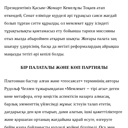
Президентіміз Қасым-Жомарт Кемелұлы Тоқаев атап
өткендей, Сенат елімізде күрделі әрі тұрақсыз саяси жағдай
болып тұрған сәтте құрылды, ол мемлекет құру ісіндегі
тұрақтылықты қамтамасыз ету бойынша тарихи миссияны
отыз жылда абыроймен атқарып шықты. Жоғары палата заң
шығару үдерісінің, басқа да негізгі реформалардың айрықша
маңызды тетігі әрі кепілі болды.
БІР ПАЛАТАЛЫ ЖӘНЕ КӨП ПАРТИЯЛЫ
Платоннан бастау алған және «геосаясат» терминінің авторы
Рудольф Челлен тұжырымдаған «Мемлекет – тірі ағза» деген
көне метафора, егер кеңістік аспектісін назарға алмасақ,
барлық элементтің үйлесімді жұмыс істеуін талап ететін,
дағдарысқа ден қоя отырып, дами алатын, ішкі қажеттіліктерге
және қоршаған ортаның жағдайына қарай өсуге, өзгеруге
бейім өзара байланысты күрделі жүйені білдіреді. Өсу мен