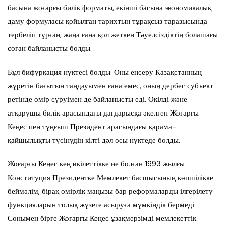
басына жоғарғы билік форматы, екінші басына экономикалық
даму формуласы қойылған тарихтың тұрақсыз таразысында
тербеліп тұрған, жаңа ғана қол жеткен Тәуелсіздіктің болашағы
соған байланысты болды.
Бұл бифуркация нүктесі болды. Оны еңсеру Қазақстанның
жүретін бағытын таңдауымен ғана емес, оның дербес субъект
ретінде өмір сүруімен де байланысты еді. Өкілді және
атқарушы билік арасындағы дағдарысқа әкелген Жоғарғы
Кеңес пен тұңғыш Президент арасындағы қарама-
қайшылықты түсінудің кілті дәл осы нүктеде болды.
Жоғарғы Кеңес кең өкілеттікке ие болған 1993 жылғы
Конституция Президентке Мемлекет басшысының көпшілікке
беймәлім, бірақ өмірлік маңызы бар реформаларды ілгерілету
функцияларын толық жүзеге асыруға мүмкіндік бермеді.
Сонымен бірге Жоғарғы Кеңес ұзақмерзімді мемлекеттік