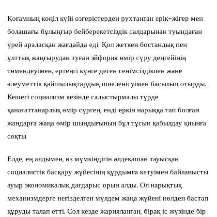
Қоғамның көңіл күйі өзгерістерден рухтанған ерік-жігер мен
болашағы бұлыңғыр бейберекетсіздік салдарынан туындаған
үрей араласқан жағдайда еді. Қол жеткен бостандық пен
ұлттық жаңғырудан туған эйфория өмір сүру деңгейінің
төмендеуімен, ертеңгі күнге деген сенімсіздікпен және
әлеуметтік қайшылықтардың шиеленісуімен басылып отырды.
Кешегі социализм кезінде салыстырмалы түрде
қанағаттанарлық өмір сүрген, енді еркін нарыққа тап болған
жандарға жаңа өмір шындығының бұл тұсын қабылдау қиынға
соқты.
Елде, ең алдымен, өз мүмкіндігін әлдеқашан тауысқан
социалистік басқару жүйесінің құрдымға кетуімен байланысты
ауыр экономикалық дағдарыс орын алды. Ол нарықтық
механизмдерге негізделген мүлдем жаңа жүйені нөлден бастап
құруды талап етті. Сол кезде жарияланған, бірақ іс жүзінде бір