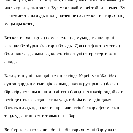
институты қалыптасты. Бұл меже жай мерейтой ғана емес. Бұл
– әлеуметтік дамудың жаңа кезеңіне сәйкес келген тарихтың
маңызды кезеңі.
Кез келген халықтың немесе елдің дамуындағы шешуші
кезеңде бетбұрыс факторы болады. Дәл сол фактор ұлттың
болашақ тағдырына ықпал ететін елеулі өзгерістерге жол
ашады.
Қазақстан үшін мұндай кезең ретінде Керей мен Жәнібек
сұлтандардың егемендік жолында қазақ руларының басын
біріктіру туралы шешімін айтуға болады. Ал қазір ондай сәт
ретінде отыз жылдан астам уақыт бойы еліміздің даму
бағытын айқындап келген президенттік басқару формасын
таңдауды атап өтуге толық негіз бар.
Бетбұрыс факторы деп белгілі бір тарихи мәні бар уақыт