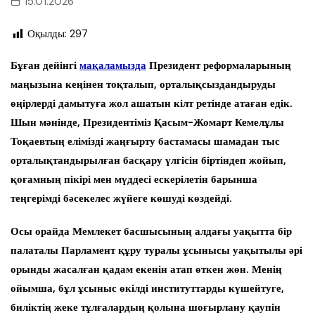
15.01.2026
Оқылды:
297
Бұған дейінгі
мақаламызда
Президент реформаларының
маңызына кеңінен тоқталып, орталықсыздандыруды
өңірлерді дамытуға жол ашатын кілт ретінде атаған едік.
Шын мәнінде, Президентіміз Қасым-Жомарт Кемелұлы
Тоқаевтың елімізді жаңғырту бастамасы шамадан тыс
орталықтандырылған басқару үлгісін біртіндеп жойып,
қоғамның пікірі мен мүддесі ескерілетін барынша
теңгерімді бәсекелес жүйеге көшуді көздейді.
Осы орайда Мемлекет басшысының алдағы уақытта бір
палаталы Парламент құру туралы ұсынысы уақытылы әрі
орынды жасалған қадам екенін атап өткен жөн. Менің
ойымша, бұл ұсыныс өкілді институттарды күшейтуге,
биліктің жеке тұлғалардың қолына шоғырлану қаупін