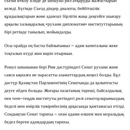
съезін өткізу ісінде де шешуші рөл атқаруды жалғастырып
келеді. Бүгінде Съезд діндер диалогы, бейбітшілік
құндылықтарын және адамзат бірлігін жаңа деңгейге шығару
арқылы халықаралық «рухани дипломатия» институттарының
бірі ретінде танылып, мойындалды.
Осы орайда ең басты байлығымыз – адам капиталына жеке
тоқталып өтуді жөн көріп отырмын.
Ромул заманынан бері Рим дәстүріндегі Сенат рухани және
саяси ықпалға ие парасатты азаматтардың кеңесі болды. Бұл
дәстүр Қазақстан Парламентінің Сенатында да қалыптасты
деуге әбден болады. Жоғары палатаның төреші, байсалдылық
пен тепе-теңдік институты ретіндегі рөлі сенаторларымыздың
беделі мен өмірлік тәжірибесінің арқасында қамтамасыз етілді.
Сондықтан Сенат тарихы – оған адами өлшем мен моральдық
бедел берген адамдардың тарихы.