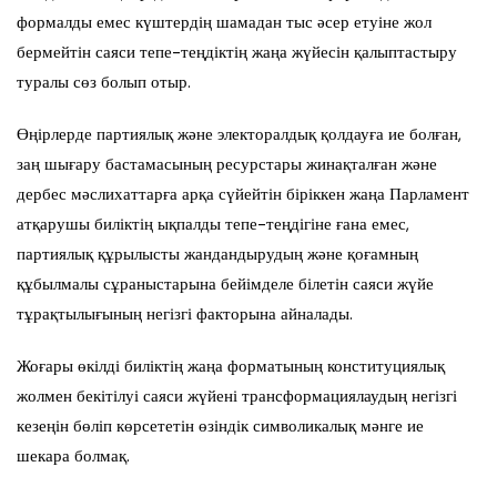
формалды емес күштердің шамадан тыс әсер етуіне жол
бермейтін саяси тепе-теңдіктің жаңа жүйесін қалыптастыру
туралы сөз болып отыр.
Өңірлерде партиялық және электоралдық қолдауға ие болған,
заң шығару бастамасының ресурстары жинақталған және
дербес мәслихаттарға арқа сүйейтін біріккен жаңа Парламент
атқарушы биліктің ықпалды тепе-теңдігіне ғана емес,
партиялық құрылысты жандандырудың және қоғамның
құбылмалы сұраныстарына бейімделе білетін саяси жүйе
тұрақтылығының негізгі факторына айналады.
Жоғары өкілді биліктің жаңа форматының конституциялық
жолмен бекітілуі саяси жүйені трансформациялаудың негізгі
кезеңін бөліп көрсететін өзіндік символикалық мәнге ие
шекара болмақ.