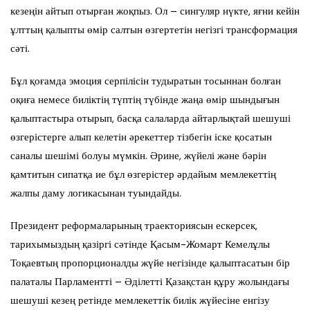
кезеңін айтып отырған жоқпыз. Ол – сингуляр нүкте, яғни кейін
ұлттың қалыпты өмір салтын өзгертетін негізгі трансформация
сәті.
Бұл қоғамда эмоция серпілісін тудыратын тосыннан болған
оқиға немесе биліктің түптің түбінде жаңа өмір шындығын
қалыптастыра отырып, басқа салаларда айтарлықтай шешуші
өзгерістерге алып келетін әрекеттер тізбегін іске қосатын
саналы шешімі болуы мүмкін. Әрине, жүйелі және бәрін
қамтитын сипатқа ие бұл өзгерістер әрдайым мемлекеттің
жалпы даму логикасынан туындайды.
Президент реформаларының траекториясын ескерсек,
тарихымыздың қазіргі сәтінде Қасым-Жомарт Кемелұлы
Тоқаевтың пропорционалды жүйе негізінде қалыптасатын бір
палаталы Парламентті – Әділетті Қазақстан құру жолындағы
шешуші кезең ретінде мемлекеттік билік жүйесіне енгізу