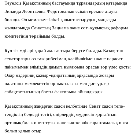
Тәуелсіз Қазақстанның бастауында тұрғандардың қатарында
Зинаида Леонтьевна Федотованың есімін ерекше атауға
болады. Ол мемлекеттілікті қалыптастырудың маңызды
жылдарында Сенаттың Заңнама және сот-құқықтық реформа
комитетінің төрайымы болды.
Бұл тізімді әрі қарай жалғастыра беруге болады. Қазақстан
сенаторлары өз тәжірибесімен, кәсібилігімен және парасат-
пайымымен еліміздің дамып, нығаюына орасан зор үлес қосты.
Олар өздерінің қажыр-қайратының арқасында жоғары
палатаны мемлекеттің орнықтылығы мен дәстүрлер
сабақтастығының басты факторына айналдырды.
Қазақстанның жаңарған саяси келбетінде Сенат саяси тепе-
теңдіктің беделді тетігі, өңірлердің мүддесін қорғайтын
орталық билік институты және зияткерлік сараптамалық орта
болып қалып отыр.