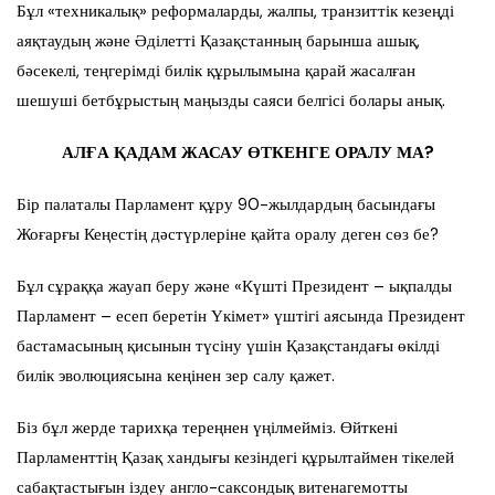
Бұл «техникалық» реформаларды, жалпы, транзиттік кезеңді
аяқтаудың және Әділетті Қазақстанның барынша ашық,
бәсекелі, теңгерімді билік құрылымына қарай жасалған
шешуші бетбұрыстың маңызды саяси белгісі болары анық.
АЛҒА ҚАДАМ ЖАСАУ ӨТКЕНГЕ ОРАЛУ МА?
Бір палаталы Парламент құру 90-жылдардың басындағы
Жоғарғы Кеңестің дәстүрлеріне қайта оралу деген сөз бе?
Бұл сұраққа жауап беру және «Күшті Президент – ықпалды
Парламент – есеп беретін Үкімет» үштігі аясында Президент
бастамасының қисынын түсіну үшін Қазақстандағы өкілді
билік эволюциясына кеңінен зер салу қажет.
Біз бұл жерде тарихқа тереңнен үңілмейміз. Өйткені
Парламенттің Қазақ хандығы кезіндегі құрылтаймен тікелей
сабақтастығын іздеу англо-саксондық витенагемотты