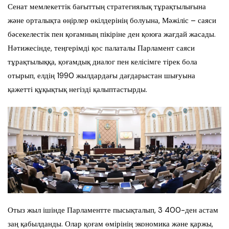
Сенат мемлекеттік бағыттың стратегиялық тұрақтылығына
және орталықта өңірлер өкілдерінің болуына, Мәжіліс – саяси
бәсекелестік пен қоғамның пікіріне ден қоюға жағдай жасады.
Нәтижесінде, теңгерімді қос палаталы Парламент саяси
тұрақтылыққа, қоғамдық диалог пен келісімге тірек бола
отырып, елдің 1990 жылдардағы дағдарыстан шығуына
қажетті құқықтық негізді қалыптастырды.
Отыз жыл ішінде Парламентте пысықталып, 3 400-ден астам
заң қабылданды. Олар қоғам өмірінің экономика және қаржы,