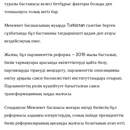
туралы бастамасы келесі бетбұрыс факторы болады деп
топшылауға толық негіз бар.
Мемлекет басшысының жуырда Turkistan газетіне берген
сұхбатында бұл бастаманы тағдыршешті қадам деп атауы
кездейсоқтық емес.
Жалпы, бұл парламенттік реформа – 2019 жылы басталып,
билік тармақтары арасында өкілеттіктерді қайта бөлу,
партияларды тіркеуді жеңілдету, парламенттік оппозицияны
енгізу арқылы саяси бәсекелестікті институттандыра отырып,
Парламенттің рөлін күшейтуге бағытталған саяси
трансформацияның заңды жалғасы.
Сондықтан Мемлекет басшысы жоғары өкілді биліктің бұл
реформасы алдыңғы өзгерістердің, соның ішінде президенттік
билік реформаларының қисынды жалғасы болатынын атап өтті.