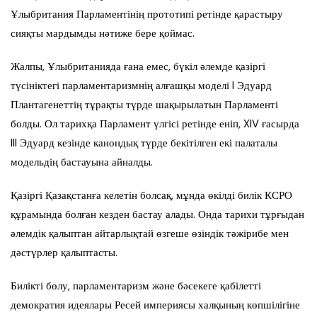
Ұлыбритания Парламентінің прототипі ретінде қарастыру
сияқты мардымды нәтиже бере қоймас.
Жалпы, Ұлыбританияда ғана емес, бүкіл әлемде қазіргі
түсініктегі парламентаризмнің алғашқы моделі I Эдуард
Плантагенеттің тұрақты түрде шақырылатын Парламенті
болды. Ол тарихқа Парламент үлгісі ретінде еніп, XIV ғасырда
III Эдуард кезінде канондық түрде бекітілген екі палаталы
модельдің бастауына айналды.
Қазіргі Қазақстанға келетін болсақ, мұнда өкілді билік КСРО
құрамында болған кезден бастау алады. Онда тарихи тұрғыдан
әлемдік қалыптан айтарлықтай өзгеше өзіндік тәжірибе мен
дәстүрлер қалыптасты.
Билікті бөлу, парламентаризм және бәсекеге қабілетті
демократия идеялары Ресей империясы халқының көпшілігіне