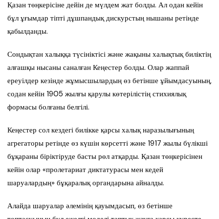
Қазан төңкерісіне дейін де мүлдем жат болды. Ал одан кейін
бұл ұғымдар тіпті дұшпандық дискурстың нышаны ретінде
қабылданды.
Сондықтан халыққа түсініктісі және жақыны халықтық биліктің
алғашқы нысаны саналған Кеңестер болды. Олар жаппай
ереуілдер кезінде жұмысшылардың өз бетінше ұйымдасуының,
содан кейін 1905 жылғы қарулы көтерілістің стихиялық
формасы болғаны белгілі.
Кеңестер сол кездегі билікке қарсы халық наразылығының
агрегаторы ретінде өз күшін көрсетті және 1917 жылы бүлікші
бұқараны біріктіруде басты рөл атқарды. Қазан төңкерісінен
кейін олар «пролетариат диктатурасы мен кедей
шаруалардың» бұқаралық органдарына айналды.
Алайда шаруалар әлемінің қауымдасып, өз бетінше