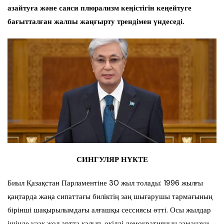
азайтуға және саяси плюрализм кеңістігін кеңейтуге
бағытталған жалпы жаңғырту трендімен үндеседі.
СИНГУЛЯР НҮКТЕ
Биыл Қазақстан Парламентіне 30 жыл толады: 1996 жылғы
қаңтарда жаңа сипаттағы биліктің заң шығарушы тармағының
бірінші шақырылымдағы алғашқы сессиясы өтті. Осы жылдар
ішінде ұзақ жол артта қалып, өкілді демократияның заманауи