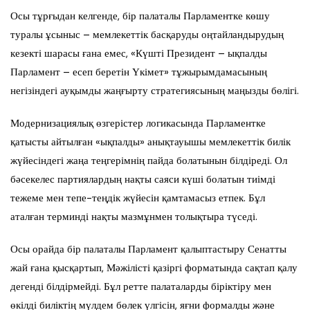
Осы тұрғыдан келгенде, бір палаталы Парламентке көшу
туралы ұсыныс – мемлекеттік басқаруды оңтайландырудың
кезекті шарасы ғана емес, «Күшті Президент – ықпалды
Парламент – есеп беретін Үкімет» тұжырымдамасының
негізіндегі ауқымды жаңғырту стратегиясының маңызды бөлігі.
Модернизациялық өзгерістер логикасында Парламентке
қатысты айтылған «ықпалды» анықтауышы мемлекеттік билік
жүйесіндегі жаңа теңгерімнің пайда болатынын білдіреді. Ол
бәсекелес партиялардың нақты саяси күші болатын тиімді
тежеме мен тепе-теңдік жүйесін қамтамасыз етпек. Бұл
аталған терминді нақты мазмұнмен толықтыра түседі.
Осы орайда бір палаталы Парламент қалыптастыру Сенатты
жай ғана қысқартып, Мәжілісті қазіргі форматында сақтап қалу
дегенді білдірмейді. Бұл ретте палаталарды біріктіру мен
өкілді биліктің мүлдем бөлек үлгісін, яғни формалды және