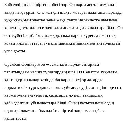
Байгелдінің де сіңірген еңбегі зор. Ол парламентаризм енді
аяққа нық тұрып келе жатқан шақта жоғары палатаны нарыққа,
құқықтық мемлекетке және жаңа саяси мәдениетке ақылмен
көшуді қамтамасыз еткен жасампаз алаңға айналдыра білді. Ол
сот жүйесі, сыбайлас жемқорлыққа қарсы күрес, азаматтық
қоғам институттары туралы маңызды заңнамаға айтарлықтай
үлес қосты.
Оралбай Әбдікәрімов – заманауи парламентаризм
тарихындағы негізгі тұлғалардың бірі. Ол Сенатты ауқымды
қайта құрылымдау кезінде басқарып, реформаларды
нормативтік тұрғыдан сапалы сүйемелдеуді, соның ішінде сот,
қаржы және әлеуметтік салаларда жүйелі заңдардың
қабылдануын ұйымдастыра білді. Оның қатысуымен елдің
одан әрі дамуын айқындайтын іргелі заңнамалық база
қалыптасты.