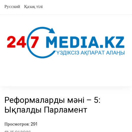
Skip
Русский
Қазақ тілі
to
content
Реформалардың мәні – 5:
Ықпалды Парламент
Просмотров: 291