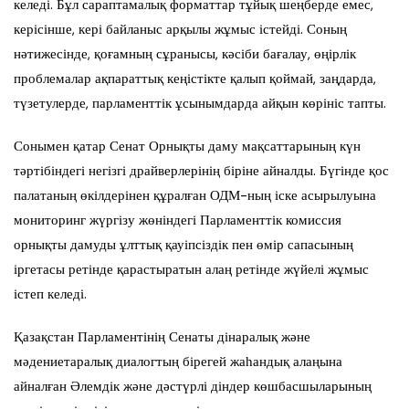
келеді. Бұл сараптамалық форматтар тұйық шеңберде емес,
керісінше, кері байланыс арқылы жұмыс істейді. Соның
нәтижесінде, қоғамның сұранысы, кәсіби бағалау, өңірлік
проблемалар ақпараттық кеңістікте қалып қоймай, заңдарда,
түзетулерде, парламенттік ұсынымдарда айқын көрініс тапты.
Сонымен қатар Сенат Орнықты даму мақсаттарының күн
тәртібіндегі негізгі драйверлерінің біріне айналды. Бүгінде қос
палатаның өкілдерінен құралған ОДМ-ның іске асырылуына
мониторинг жүргізу жөніндегі Парламенттік комиссия
орнықты дамуды ұлттық қауіпсіздік пен өмір сапасының
іргетасы ретінде қарастыратын алаң ретінде жүйелі жұмыс
істеп келеді.
Қазақстан Парламентінің Сенаты дінаралық және
мәдениетаралық диалогтың бірегей жаһандық алаңына
айналған Әлемдік және дәстүрлі діндер көшбасшыларының