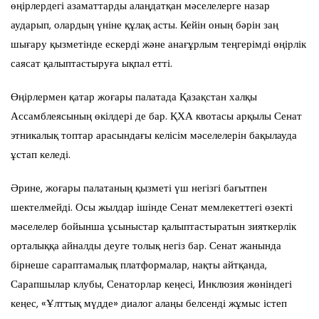
өңірлердегі азаматтарды алаңдатқан мәселелерге назар
аударып, олардың үніне құлақ асты. Кейін оның бәрін заң
шығару қызметінде ескерді және анағұрлым теңгерімді өңірлік
саясат қалыптастыруға ықпал етті.
Өңірлермен қатар жоғары палатада Қазақстан халқы
Ассамблеясының өкілдері де бар. ҚХА квотасы арқылы Сенат
этникалық топтар арасындағы келісім мәселелерін бақылауда
ұстап келеді.
Әрине, жоғары палатаның қызметі үш негізгі бағытпен
шектелмейді. Осы жылдар ішінде Сенат мемлекеттегі өзекті
мәселелер бойынша ұсыныстар қалыптастыратын зияткерлік
орталыққа айналды деуге толық негіз бар. Сенат жанында
бірнеше сараптамалық платформалар, нақты айтқанда,
Сарапшылар клубы, Сенаторлар кеңесі, Инклюзия жөніндегі
кеңес, «Ұлттық мүдде» диалог алаңы белсенді жұмыс істеп