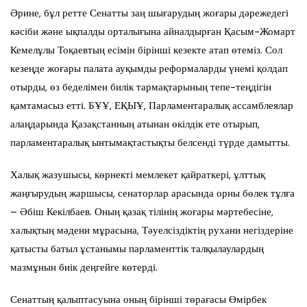
Әрине, бұл ретте Сенатты заң шығарудың жоғары дәрежедегі
кәсіби және ықпалды орталығына айналдырған Қасым-Жомарт
Кемелұлы Тоқаевтың есімін бірінші кезекте атап өтеміз. Сол
кезеңде жоғары палата ауқымды реформаларды үнемі қолдап
отырды, өз беделімен билік тармақтарының тепе-теңдігін
қамтамасыз етті. БҰҰ, ЕҚЫҰ, Парламентаралық ассамблеялар
алаңдарында Қазақстанның атынан өкілдік ете отырып,
парламентаралық ынтымақтастықты белсенді түрде дамытты.
Халық жазушысы, көрнекті мемлекет қайраткері, ұлттық
жаңғырудың жаршысы, сенаторлар арасында орны бөлек тұлға
– Әбіш Кекілбаев. Оның қазақ тілінің жоғары мәртебесіне,
халықтың мәдени мұрасына, Тәуелсіздіктің рухани негіздеріне
қатысты батыл ұстанымы парламенттік талқылаулардың
мазмұнын биік деңгейге көтерді.
Сенаттың қалыптасуына оның бірінші төрағасы Өмірбек