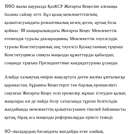
1990 жылы наурызда ҚазКСР Жоғарғы Кеңесіне алғашқы
балама сайлау өтті. Бұл қазақ мемлекеттілігінің
қалыптасуындағы романтикалық кезең десек, артық бола
қоймас. XII шақырылымдағы Жоғарғы Кеңес Мемлекеттік
егемендік туралы декларацияны, Мемлекеттік тәуелсіздік
туралы Конституциялық заң, тәуелсіз Қазақстанның тұңғыш
Конституциясы сияқты маңызды құжаттарды қабылдап,
соңында тұңғыш Президенттікке кандидатураны ұсынды.
Алайда халықтың өмірін жақсартуға деген жалпы ұмтылысқа
қарамастан, бұрынғы Кеңестерге тән барлық ерекшелікті
сақтаған Жоғарғы Кеңес ескі ережелер жұмыс істеуден қалып,
жаңалары әлі де пайда болу сатысында тұрған белгісіздік
жағдайында мемлекеттің қалыптасуымен тікелей байланысты
қатаң, бірақ аса маңызды реформаларды еріксіз тежеді.
90-жылдардың басындағы жағдайды еске алайық.