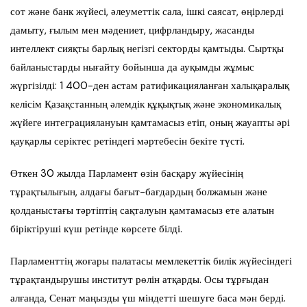
сот және банк жүйесі, әлеуметтік сала, ішкі саясат, өңірлерді
дамыту, ғылым мен мәдениет, цифрландыру, жасанды
интеллект сияқты барлық негізгі секторды қамтыды. Сыртқы
байланыстарды нығайту бойынша да ауқымды жұмыс
жүргізілді: 1 400-ден астам ратификацияланған халықаралық
келісім Қазақстанның әлемдік құқықтық және экономикалық
жүйеге интеграциялануын қамтамасыз етіп, оның жауапты әрі
қауқарлы серіктес ретіндегі мәртебесін бекіте түсті.
Өткен 30 жылда Парламент өзін басқару жүйесінің
тұрақтылығын, алдағы бағыт-бағдардың болжамын және
қолданыстағы тәртіптің сақталуын қамтамасыз ете алатын
біріктіруші күш ретінде көрсете білді.
Парламенттің жоғары палатасы мемлекеттік билік жүйесіндегі
тұрақтандырушы институт рөлін атқарды. Осы тұрғыдан
алғанда, Сенат маңызды үш міндетті шешуге баса мән берді.