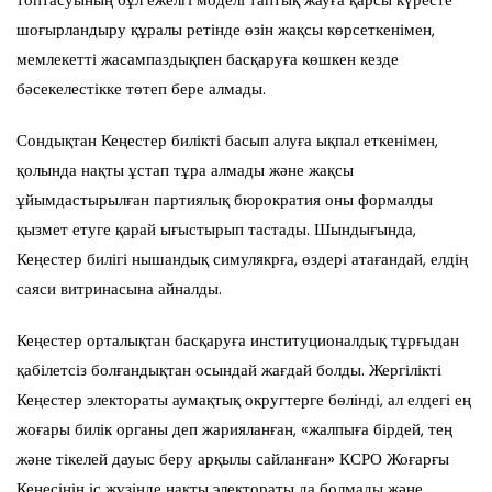
топтасуының бұл ежелгі моделі таптық жауға қарсы күресте
шоғырландыру құралы ретінде өзін жақсы көрсеткенімен,
мемлекетті жасампаздықпен басқаруға көшкен кезде
бәсекелестікке төтеп бере алмады.
Сондықтан Кеңестер билікті басып алуға ықпал еткенімен,
қолында нақты ұстап тұра алмады және жақсы
ұйымдастырылған партиялық бюрократия оны формалды
қызмет етуге қарай ығыстырып тастады. Шындығында,
Кеңестер билігі нышандық симулякрға, өздері атағандай, елдің
саяси витринасына айналды.
Кеңестер орталықтан басқаруға институционалдық тұрғыдан
қабілетсіз болғандықтан осындай жағдай болды. Жергілікті
Кеңестер электораты аумақтық округтерге бөлінді, ал елдегі ең
жоғары билік органы деп жарияланған, «жалпыға бірдей, тең
және тікелей дауыс беру арқылы сайланған» КСРО Жоғарғы
Кеңесінің іс жүзінде нақты электораты да болмады және