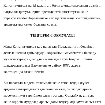
Конституцияда негізі қаланған, билік функционалының аражігін
нақты ажыратуға, күшті президенттік институтқа және
тұрақты кәсіби Парламентке негізделген жаңа конституциялық
архитектура қажет болғаны сөзсіз.
ТЕҢГЕРІМ ФОРМУЛАСЫ
Жаңа Конституцияда қос палаталы Парламенттің бекітілуі
асығыс шешім қабылдаудан қорғайтын мемлекеттік басқару
жүйесін тұрақтандырудың маңызды тетігі болды. Бірінші
шақырылымдағы Парламентке сайлау 1995 жылғы
желтоқсанда өткені белгілі.
Екі палаталы модель тежемелік және тепе-теңдік жүйесі
арқылы теңгерімділікті қамтамасыз етіп, билік дағдарысы
мәселесін күн тәртібінен алып тастады. Сондай-ақ ұлттық
және өңірлік мүдделер арасындағы теңгерімді қамтамасыз етті.