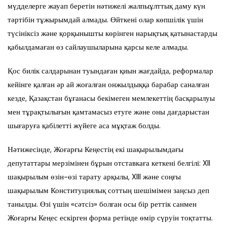
мүдделерге жауап беретін нәтижелі жалпыұлттық даму күн
тәртібін тұжырымдай алмады. Өйткені олар көпшілік үшін
түсініксіз және қорқынышты көрінген нарықтық қатынастарды
қабылдамаған өз сайлаушыларына қарсы келе алмады.
Қос билік салдарынан туындаған қиын жағдайда, реформалар
кейінге қалған әр ай жоғалған онжылдыққа барабар саналған
кезде, Қазақстан бұғанасы бекімеген мемлекеттің басқарылуы
мен тұрақтылығын қамтамасыз етуге және оны дағдарыстан
шығаруға қабілетті жүйеге аса мұқтаж болды.
Нәтижесінде, Жоғарғы Кеңестің екі шақырылымдағы
депутаттары мерзімінен бұрын отставкаға кеткені белгілі: XII
шақырылым өзін-өзі тарату арқылы, XIII және соңғы
шақырылым Конституциялық соттың шешімімен заңсыз деп
танылды. Өзі үшін «сәтсіз» болған осы бір реттік санмен
Жоғарғы Кеңес ескірген форма ретінде өмір сүруін тоқтатты.