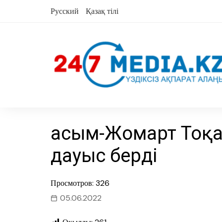
Skip
Русский
Қазақ тілі
to
content
Қасым-Жомарт Тоқ
дауыс берді
Просмотров: 326
05.06.2022