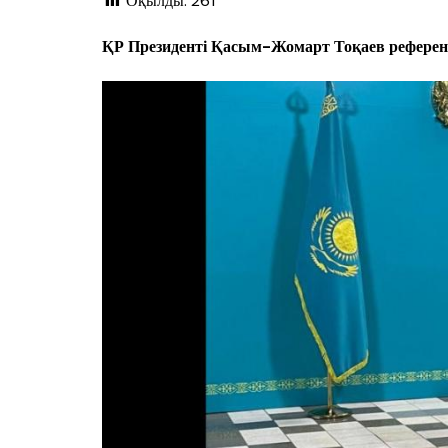
Оқылды:
261
ҚР Президенті Қасым-Жомарт Тоқаев референд