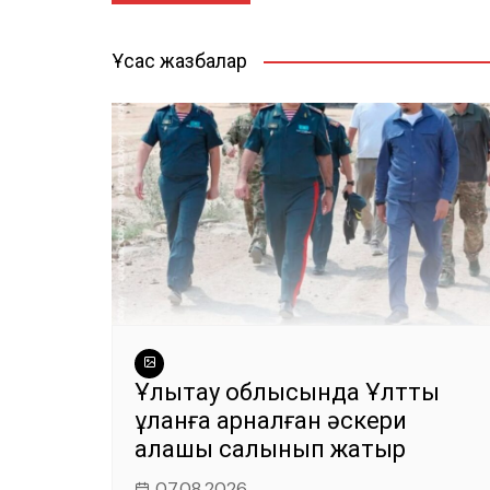
навигациясы
b
A
a
r
o
p
m
Ұқсас жазбалар
o
p
k
Ұлытау облысында Ұлттық
ұланға арналған әскери
қалашық салынып жатыр
07.08.2026