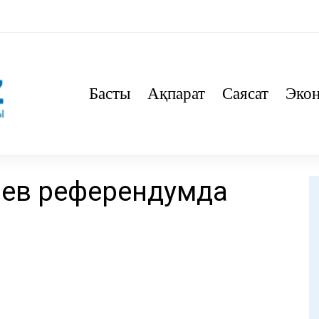
Басты
Ақпарат
Саясат
Эко
аев референдумда