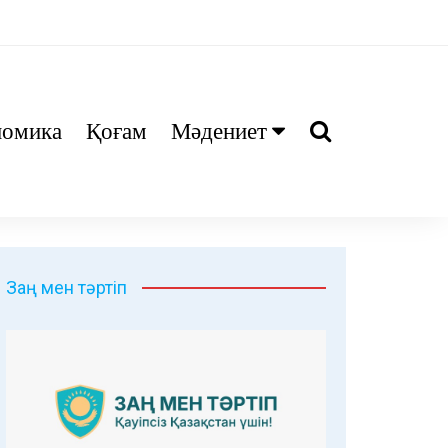
номика
Қоғам
Мәдениет
Ани
Тіл біл
Дәрі
Заң мен тәртіп