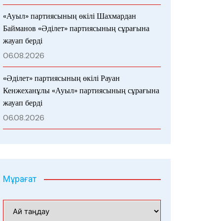
«Ауыл» партиясының өкілі Шахмардан
Байманов «Әділет» партиясының сұрағына
жауап берді
06.08.2026
«Әділет» партиясының өкілі Рауан
Кенжеханұлы «Ауыл» партиясының сұрағына
жауап берді
06.08.2026
Мұрағат
Мұрағат