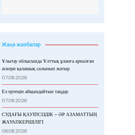
Жаңа жазбалар
Ұлытау облысында Ұлттық ұланға арналған
әскери қалашық салынып жатыр
07.08.2026
Ел ертеңін айқындайтын таңдау
07.08.2026
СУДАҒЫ ҚАУІПСІЗДІК – ӘР АЗАМАТТЫҢ
ЖАУАПКЕРШІЛІГІ
06.08.2026