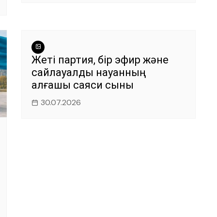
Жеті партия, бір эфир және
сайлауалды науқанның
алғашқы саяси сыны
30.07.2026