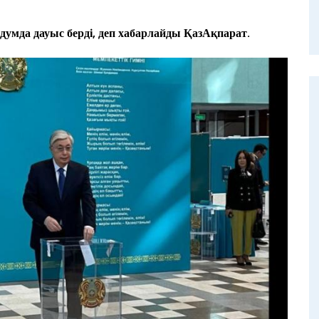
умда дауыс берді, деп хабарлайды ҚазАқпарат.