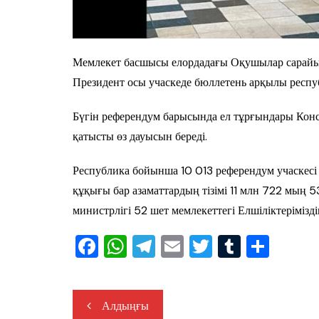
Мемлекет басшысы елордадағы Оқушылар сарайынд
Президент осы учаскеде бюллетень арқылы респу
Бүгін референдум барысында ел тұрғындары Конс
қатысты өз дауысын береді.
Республика бойынша 10 013 референдум учаскесі
құқығы бар азаматтардың тізімі 11 млн 722 мың 
министрлігі 52 шет мемлекеттегі Елшіліктеріміз
F
W
T
E
T
T
S
a
h
el
m
wi
u
h
c
at
e
ail
tt
m
ar
Жазба
Алдыңғы
e
s
gr
er
bl
e