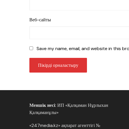
Веб-сайты
Save my name, email, and website in this br
Меншік иесі:
ИП «Қалқаман Нұрлыхан
Қалқаманұлы»
«247media.kz» ақпарат агенттігі №