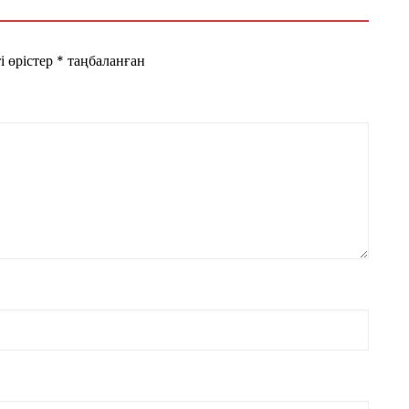
і өрістер
*
таңбаланған