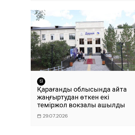
Қарағанды облысында қайта
жаңғыртудан өткен екі
теміржол вокзалы ашылды
29.07.2026