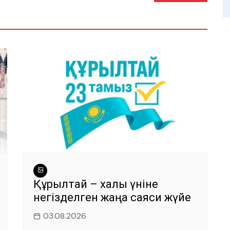
Құрылтай – халық үніне
негізделген жаңа саяси жүйе
03.08.2026