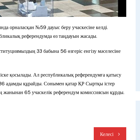
а орналасқан №59 дауыс беру учаскесіне келді.
бликалық референдумда өз таңдауын жасады.
титуциямыздың 33 бабына 56 өзгеріс енгізу мәселесіне
 іске қосылады. Ал республикалық референдумға қатысу
536 адамды құрайды. Сонымен қатар ҚР Сыртқы істер
дің жанынан 65 учаскелік референдум комиссиясын құрды.
Келесі