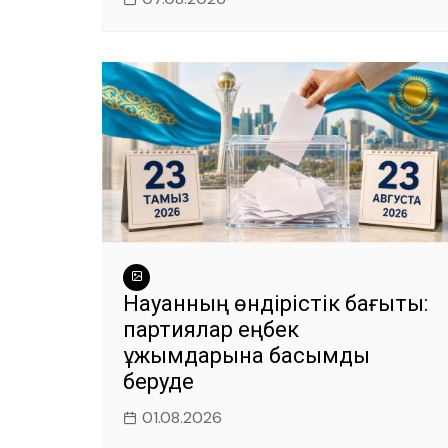
Науқанның өндірістік бағыты:
партиялар еңбек
ұжымдарына басымдық
беруде
01.08.2026