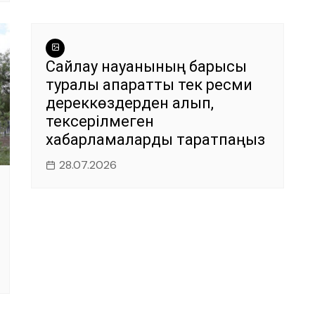
Сайлау науқанының барысы
туралы ақпаратты тек ресми
дереккөздерден алып,
тексерілмеген
хабарламаларды таратпаңыз
28.07.2026