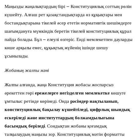
Маңызды жаңалықтардың бірі – Конституциялық соттың рөлін
күшейту. Алғаш рет қазақстандықтарда өз құқықтары мен
бостандықтарына тікелей әсер ететін нормативтік шешімдерге
шағымдануға мүмкіндік беретін тікелей конституциялық құрал
пайда болады. Бұл – елеулі өзгеріс. Енді мемлекетпен дауларды
көше арқылы емес, құқықтық жүйенің ішінде шешу
ұсынылады.
Жобаның жалпы мәні
Жалпы алғанда, жаңа Конституция жобасы жоспарсыз
әрекеттен гөрі
ережелерге негізделген мемлекетке
көшуге
ұмтылыс ретінде көрінеді. Онда
рәсімдер нақтыланып,
конституциялық бақылау күшейтіледі, цифрлық шындық
ескеріледі және институттардың болжамдылығына
басымдық
беріледі
. Сондықтан жобаны қоғамдық
талқылаудың маңызы зор. Конституциялық мәтін форматты