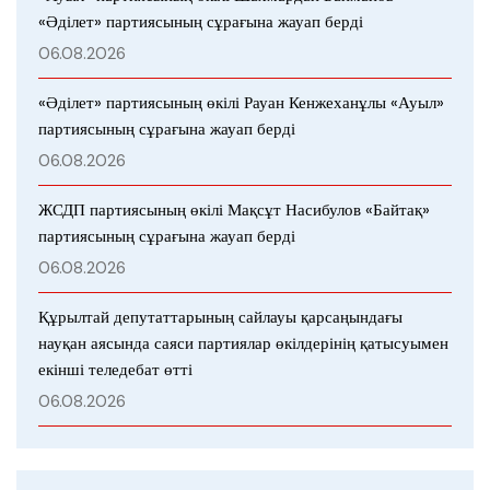
«Әділет» партиясының сұрағына жауап берді
06.08.2026
«Әділет» партиясының өкілі Рауан Кенжеханұлы «Ауыл»
партиясының сұрағына жауап берді
06.08.2026
ЖСДП партиясының өкілі Мақсұт Насибулов «Байтақ»
партиясының сұрағына жауап берді
06.08.2026
Құрылтай депутаттарының сайлауы қарсаңындағы
науқан аясында саяси партиялар өкілдерінің қатысуымен
екінші теледебат өтті
06.08.2026