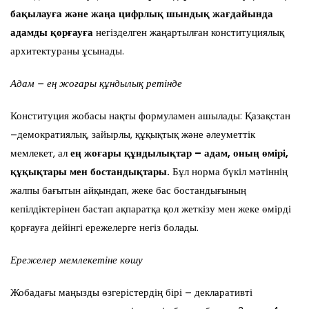
бақылауға және жаңа цифрлық шындық жағдайында
адамды қорғауға
негізделген жаңартылған конституциялық
архитектураны ұсынады.
Адам – ең жоғары құндылық ретінде
Конституция жобасы нақты формуламен ашылады: Қазақстан
–демократиялық, зайырлы, құқықтық және әлеуметтік
мемлекет, ал
ең жоғары құндылық
тар –
адам, оның өмірі,
құқықтары мен бостандықтары.
Бұл норма бүкіл мәтіннің
жалпы бағытын айқындап, жеке бас бостандығының
кепілдіктерінен бастап ақпаратқа қол жеткізу мен жеке өмірді
қорғауға дейінгі ережелерге негіз болады.
Ережелер мемлекетіне көшу
Жобадағы маңызды өзгерістердің бірі – декларативті