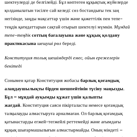
шектеулерді де белгілейді. Бұл көптеген құқықтық жүйелерде
қолданылатын тәсілге сай келеді: сөз бостандығы тек заң
негізінде, заңды мақсаттар үшін және қажеттілік пен тепе-
теңдік қағидаттарын сақтай отырып шектелуі мүмкін.
Мұндай
тепе-теңдік
соттың бағалауына және құқық қолдану
практикасына
шешуші рөл
береді.
Конституция толық шешімдерді емес, ойын ережелерін
бекітеді
Сонымен қатар Конституция жобасы
барлық қоғамдық
алаңдаушылықты бірден шешпейтінін түсіну маңызды.
Бұл – мұндай ауқымды құжат үшін
қалыпты
жағдай
.
Конституция саяси пікірталасты немесе қоғамдық
талқылауды алмастыруға арналмаған. Ол барлық қоғамдық
қатынастарды егжей-тегжейлі реттемейді және ағымдағы
құқық шығармашылығын алмастырмайды. Оның міндеті –