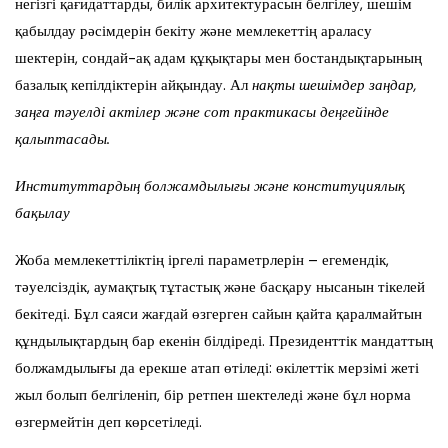
негізгі қағидаттарды, билік архитектурасын белгілеу, шешім
қабылдау рәсімдерін бекіту және мемлекеттің араласу
шектерін, сондай-ақ адам құқықтары мен бостандықтарының
базалық кепілдіктерін айқындау. Ал
нақты шешімдер заңдар,
заңға тәуелді актілер және сот практикасы деңгейінде
қалыптасады.
Институттардың болжамдылығы және конституциялық
бақылау
Жоба мемлекеттіліктің іргелі параметрлерін – егемендік,
тәуелсіздік, аумақтық тұтастық және басқару нысанын тікелей
бекітеді. Бұл саяси жағдай өзгерген сайын қайта қаралмайтын
құндылықтардың бар екенін білдіреді. Президенттік мандаттың
болжамдылығы да ерекше атап өтіледі: өкілеттік мерзімі жеті
жыл болып белгіленіп, бір ретпен шектеледі және бұл норма
өзгермейтін деп көрсетіледі.