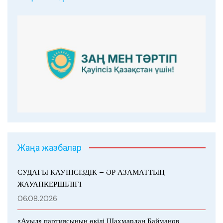
Жаңа жазбалар
СУДАҒЫ ҚАУІПСІЗДІК – ӘР АЗАМАТТЫҢ
ЖАУАПКЕРШІЛІГІ
06.08.2026
«Ауыл» партиясының өкілі Шахмардан Байманов