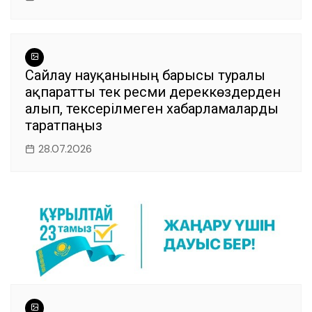
Сайлау науқанының барысы туралы
ақпаратты тек ресми дереккөздерден
алып, тексерілмеген хабарламаларды
таратпаңыз
28.07.2026