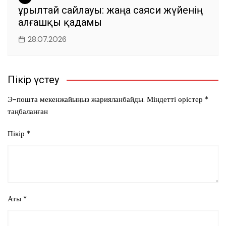
Құрылтай сайлауы: жаңа саяси жүйенің
алғашқы қадамы
28.07.2026
Пікір үстеу
Э-пошта мекенжайыңыз жарияланбайды.
Міндетті өрістер
*
таңбаланған
Пікір
*
Аты
*