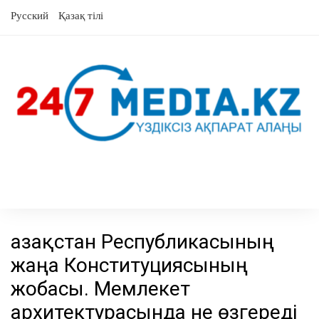
Skip
Русский
Қазақ тілі
to
content
Қазақстан Республикасының
жаңа Конституциясының
жобасы. Мемлекет
архитектурасында не өзгереді