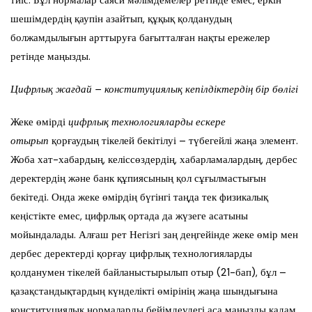
тиіс. Бұл нормалар саяси мәлімдемелер ретінде емес, еркін
шешімдердің қаупін азайтып, құқық қолданудың
болжамдылығын арттыруға бағытталған нақты ережелер
ретінде маңызды.
Цифрлық жағдай – конституциялық кепілдіктердің бір бөлігі
Жеке өмірді
цифрлық технологияларды ескере
отырып
қорғаудың тікелей бекітілуі – түбегейлі жаңа элемент.
Жоба хат-хабардың, келіссөздердің, хабарламалардың, дербес
деректердің және банк құпиясының қол сұғылмастығын
бекітеді. Онда жеке өмірдің бүгінгі таңда тек физикалық
кеңістікте емес, цифрлық ортада да жүзеге асатыны
мойындалады. Алғаш рет Негізгі заң деңгейінде жеке өмір мен
дербес деректерді қорғау цифрлық технологияларды
қолданумен тікелей байланыстырылып отыр (21-бап), бұл –
қазақстандықтардың күнделікті өмірінің жаңа шындығына
конституциялық нормаларды бейімдеудегі аса маңызды қадам.