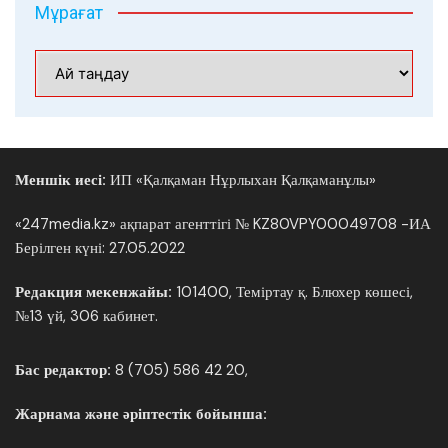
Мұрағат
Мұрағат
Меншік иесі:
ИП «Қалқаман Нұрлыхан Қалқаманұлы»
«247media.kz» ақпарат агенттігі № KZ80VPY00049708 -ИА
Берілген күні: 27.05.2022
Редакция мекенжайы:
101400, Теміртау қ. Блюхер көшесі,
№13 үй, 306 кабинет.
Бас редактор:
8 (705) 586 42 20,
Жарнама және әріптестік бойынша: