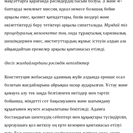
мақсаттарға қарағанда рәсімдердің басым болуы. 3 және 4-
баптарда мемлекет миссия, идеал немесе болашақ бейне
арқылы емес, қызмет қағидаттары, билік көздері және
өкілеттіктерді беру тетіктері арқылы сипатталады.
Мұндай тіл
процедуралық мемлекетке тән
, онда тұрақтылық харизмалық
шешімдермен емес, институттардың жұмыс істеуін алдын ала
айқындайтын ережелер арқылы қамтамасыз етіледі.
Әлсіз жағдайлардағы рәсімдік кепілдіктер
Конституция жобасында адамның жүйе алдында ерекше осал
болатын жағдайларына айрықша назар аударылған. Ұстау және
қамауға алу тек заңда белгіленген негіздер мен тәртіп
бойынша, міндетті сот бақылауымен және шағымдану
құқығымен жүзеге асырылатыны бекітіледі. Адамға
бостандығын шектеудің себептері мен құқықтары түсіндіріліп,
қорғаушыға қол жеткізу ең ерте кезеңнен қамтамасыз етілуі