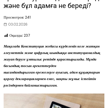
және бұл адамға не береді?
Просмотров: 241
03.02.2026
Оқылды:
237
Мақалада Конституция жобасы күрделеніп келе жатқан
әлеуметтік және цифрлық шындыққа институционалдық
жауап беруге ұмтылыс ретінде қарастырылады. Мұнда
басымдық тосын әрекеттерден
нысандандырылған
ережелерге ауысып, адам құқықтарын
қорғау декларациялармен емес, нақты жұмыс істейтін
рәсімдермен байланыстырылған.