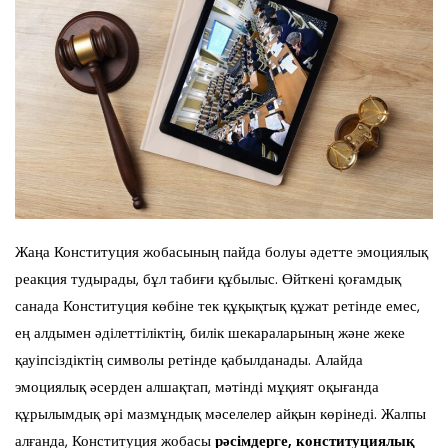
Жаңа Конституция жобасының пайда болуы әдетте эмоциялық
реакция тудырады, бұл табиғи құбылыс. Өйткені қоғамдық
санада Конституция көбіне тек құқықтық құжат ретінде емес,
ең алдымен әділеттіліктің, билік шекараларының және жеке
қауіпсіздіктің символы ретінде қабылданады. Алайда
эмоциялық әсерден алшақтап, мәтінді мұқият оқығанда
құрылымдық әрі мазмұндық мәселелер айқын көрінеді. Жалпы
алғанда, Конституция жобасы
рәсімдерге, конституциялық