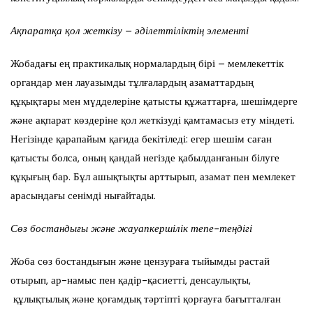
Ақпаратқа қол жеткізу – әділеттіліктің элементі
Жобадағы ең практикалық нормалардың бірі – мемлекеттік
органдар мен лауазымды тұлғалардың азаматтардың
құқықтары мен мүдделеріне қатысты құжаттарға, шешімдерге
және ақпарат көздеріне қол жеткізуді қамтамасыз ету міндеті.
Негізінде қарапайым қағида бекітіледі: егер шешім саған
қатысты болса, оның қандай негізде қабылданғанын білуге
құқығың бар. Бұл ашықтықты арттырып, азамат пен мемлекет
арасындағы сенімді нығайтады.
Сөз бостандығы және жауапкершілік тепе-теңдігі
Жоба сөз бостандығын және цензураға тыйымды растай
отырып, ар-намыс пен қадір-қасиетті, денсаулықты,
құлықтылық және қоғамдық тәртіпті қорғауға бағытталған