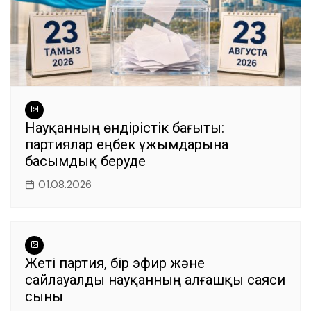
Науқанның өндірістік бағыты:
партиялар еңбек ұжымдарына
басымдық беруде
01.08.2026
Жеті партия, бір эфир және
сайлауалды науқанның алғашқы саяси
сыны