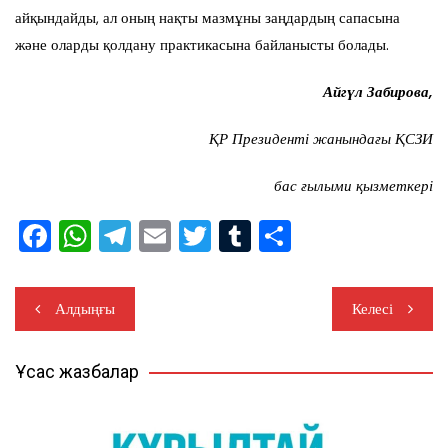
айқындайды, ал оның нақты мазмұны заңдардың сапасына
және оларды қолдану практикасына байланысты болады.
Айгүл Забирова,
ҚР Президенті жанындағы ҚСЗИ
бас ғылыми қызметкері
F
W
T
E
T
T
S
a
h
el
m
wi
u
h
c
at
e
ail
tt
m
ar
Жазба
Алдыңғы
Келесі
e
s
gr
er
bl
e
навигациясы
b
A
a
r
Ұқсас жазбалар
o
p
m
o
p