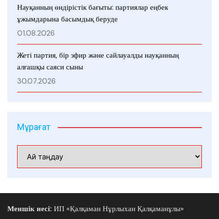
Науқанның өндірістік бағыты: партиялар еңбек
ұжымдарына басымдық беруде
01.08.2026
Жеті партия, бір эфир және сайлауалды науқанның
алғашқы саяси сыны
30.07.2026
Мұрағат
Мұрағат
Меншік иесі:
ИП «Қалқаман Нұрлыхан Қалқаманұлы»