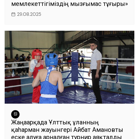
мемлекеттігіміздің мызғымас тұғыры»
29.08.2025
Жаңаарқада Ұлттық ұланның
қаһарман жауынгері Айбат Амановты
еске алуға арналған турнир аяқталды