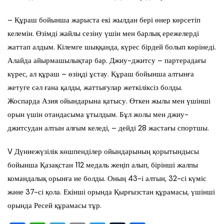
– Құраш бойынша жарыста екі жылдан бері өнер көрсетіп
келемін. Өзімді жайлы сезіну үшін мен барлық ережелерді
жаттап алдым. Кілемге шыққанда, күрес бірдей болып көрінеді.
Алайда айырмашылықтар бар. Джиу-джитсу – партерадағы
күрес, ал құраш – өзіңді ұстау. Құраш бойынша алтынға
жетуге сәл ғана қалды, жаттығулар жеткіліксіз болды.
Жоспарда Азия ойындарына қатысу. Өткен жылы мен үшінші
орын үшін отандасыма ұтылдым. Бұл жолы мен джиу-
джитсудан алтын алғым келеді, – дейді 28 жастағы спортшы.
V Дүниежүзілік көшпенділер ойындарының қорытындысы
бойынша Қазақстан 112 медаль жеңіп алып, бірінші жалпы
командалық орынға ие болды. Оның 43-і алтын, 32-сі күміс
және 37-сі қола. Екінші орында Қырғызстан құрамасы, үшінші
орында Ресей құрамасы тұр.