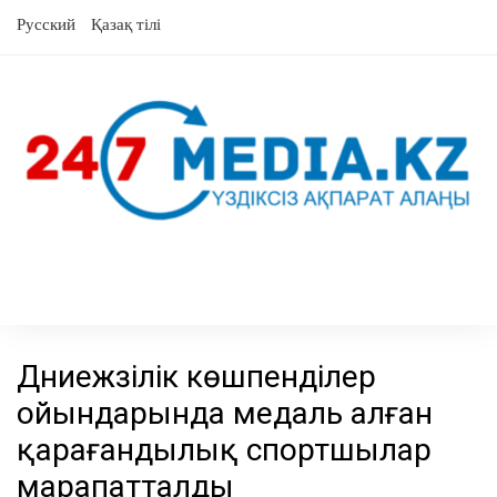
Skip
Русский
Қазақ тілі
to
content
Дүниежүзілік көшпенділер
ойындарында медаль алған
қарағандылық спортшылар
марапатталды