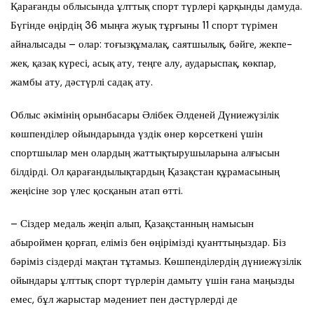
Қарағанды облысында ұлттық спорт түрлері қарқынды дамуда.
Бүгінде өңірдің 36 мыңға жуық тұрғыны 11 спорт түрімен
айналысады – олар: тоғызқұмалақ, саятшылық, бәйге, жекпе-
жек, қазақ күресі, асық ату, теңге алу, аударыспақ, көкпар,
жамбы ату, дәстүрлі садақ ату.
Облыс әкімінің орынбасары Әлібек Әлденей Дүниежүзілік
көшпенділер ойындарында үздік өнер көрсеткені үшін
спортшылар мен олардың жаттықтырушыларына алғысын
білдірді. Ол қарағандылықтардың Қазақстан құрамасының
жеңісіне зор үлес қосқанын атап өтті.
– Сіздер медаль жеңіп алып, Қазақстанның намысын
абыроймен қорғап, еліміз бен өңірімізді қуанттыңыздар. Біз
бәріміз сіздерді мақтан тұтамыз. Көшпенділердің дүниежүзілік
ойындары ұлттық спорт түрлерін дамыту үшін ғана маңызды
емес, бұл жарыстар мәдениет пен дәстүрлерді де