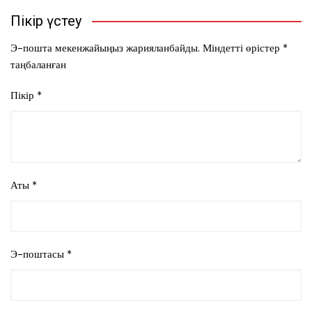
Пікір үстеу
Э-пошта мекенжайыңыз жарияланбайды.
Міндетті өрістер
*
таңбаланған
Пікір
*
Аты
*
Э-поштасы
*