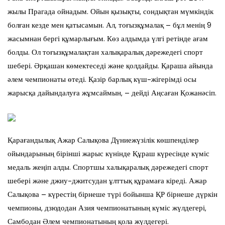
жылы Прагада ойнадым. Ойын қызықты, сондықтан мүмкіндік
болған кезде мен қатысамын. Ал, тоғызқұмалақ – бұл менің 9
жасымнан бергі құмарлығым. Көз алдымда үлгі ретінде ағам
болды. Ол тоғызқұмалақтан халықаралық дәрежедегі спорт
шебері. Әрқашан көмектеседі және қолдайды. Қараша айында
әлем чемпионаты өтеді. Қазір барлық күш-жігерімді осы
жарысқа дайындалуға жұмсаймын, – дейді Аңсаған Қожанәсіп.
Қарағандылық Ажар Салықова Дүниежүзілік көшпенділер
ойындарының бірінші жарыс күнінде Құраш күресінде күміс
медаль жеңіп алды. Спортшы халықаралық дәрежедегі спорт
шебері және джиу-джитсудан ұлттық құрамаға кіреді. Ажар
Салықова – күрестің бірнеше түрі бойынша ҚР бірнеше дүркін
чемпионы, дзюдодан Азия чемпионатының күміс жүлдегері,
Самбодан Әлем чемпионатының қола жүлдегері.