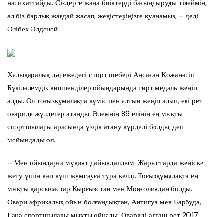
насихаттайды. Сіздерге жаңа биіктерді бағындыруды тілеймін,
ал біз барлық жағдай жасап, жеңістеріңізге қуанамыз, – деді
Әлібек Әлденей.
Халықаралық дәрежедегі спорт шебері Аңсаған Қожанәсіп
Бүкіләлемдік көшпенділер ойындарында төрт медаль жеңіп
алды. Ол тоғызқұмалақта күміс пен алтын жеңіп алып, екі рет
овариде жүлдегер атанды. Әлемнің 89 елінің ең мықты
спортшылары арасында үздік атану күрделі болды, деп
мойындады ол.
– Мен ойындарға мұқият дайындалдым. Жарыстарда жеңіске
жету үшін көп күш жұмсауға тура келді. Тоғызқұмалақта ең
мықты қарсыластар Қырғызстан мен Моңғолиядан болды.
Овари африкалық ойын болғандықтан, Антигуа мен Барбуда,
Гана спортшылары мықты ойнады. Овариді алғаш рет 2017