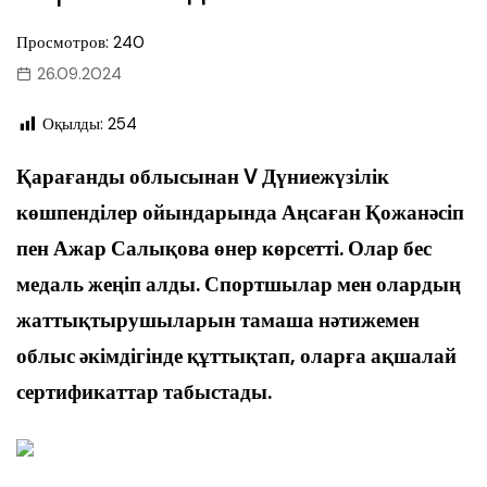
Просмотров: 240
26.09.2024
Оқылды:
254
Қарағанды облысынан V Дүниежүзілік
көшпенділер ойындарында Аңсаған Қожанәсіп
пен Ажар Салықова өнер көрсетті. Олар бес
медаль жеңіп алды. Спортшылар мен олардың
жаттықтырушыларын тамаша нәтижемен
облыс әкімдігінде құттықтап, оларға ақшалай
сертификаттар табыстады.