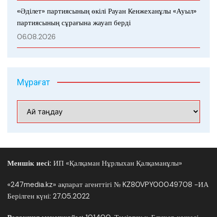
«Әділет» партиясының өкілі Рауан Кенжеханұлы «Ауыл»
партиясының сұрағына жауап берді
06.08.2026
Мұрағат
Мұрағат
Меншік иесі:
ИП «Қалқаман Нұрлыхан Қалқаманұлы»
«247media.kz» ақпарат агенттігі № KZ80VPY00049708 -ИА
Берілген күні: 27.05.2022