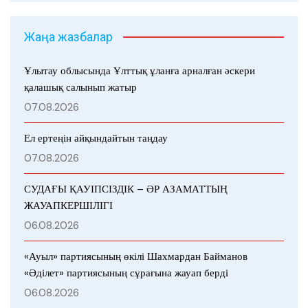
Жаңа жазбалар
Ұлытау облысында Ұлттық ұланға арналған әскери
қалашық салынып жатыр
07.08.2026
Ел ертеңін айқындайтын таңдау
07.08.2026
СУДАҒЫ ҚАУІПСІЗДІК – ӘР АЗАМАТТЫҢ
ЖАУАПКЕРШІЛІГІ
06.08.2026
«Ауыл» партиясының өкілі Шахмардан Байманов
«Әділет» партиясының сұрағына жауап берді
06.08.2026