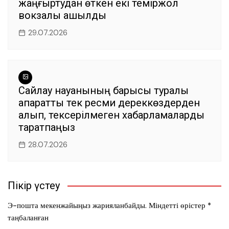
жаңғыртудан өткен екі теміржол
вокзалы ашылды
29.07.2026
Сайлау науқанының барысы туралы
ақпаратты тек ресми дереккөздерден
алып, тексерілмеген хабарламаларды
таратпаңыз
28.07.2026
Пікір үстеу
Э-пошта мекенжайыңыз жарияланбайды.
Міндетті өрістер
*
таңбаланған