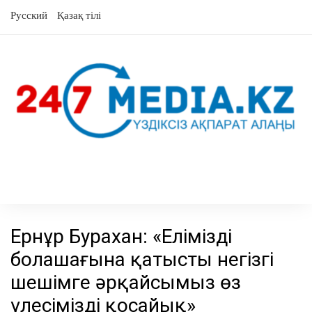
Skip
Русский
Қазақ тілі
to
content
Ернұр Бурахан: «Еліміздің
болашағына қатысты негізгі
шешімге әрқайсымыз өз
үлесімізді қосайық»