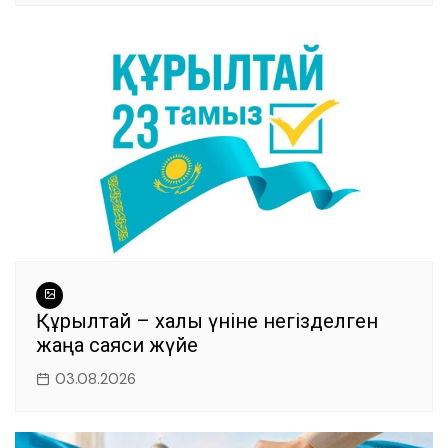
Құрылтай – халық үніне негізделген
жаңа саяси жүйе
03.08.2026