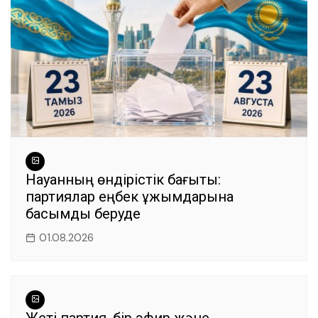
Науқанның өндірістік бағыты:
партиялар еңбек ұжымдарына
басымдық беруде
01.08.2026
Жеті партия, бір эфир және