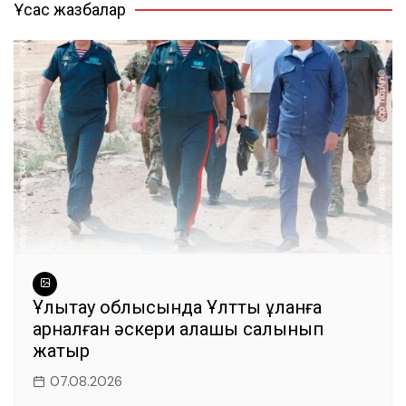
b
A
a
r
Ұқсас жазбалар
o
p
m
o
p
k
Ұлытау облысында Ұлттық ұланға
арналған әскери қалашық салынып
жатыр
07.08.2026