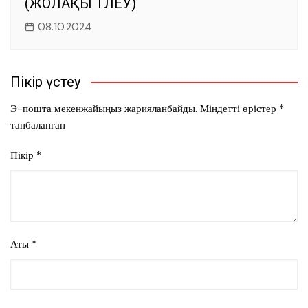
(ЖОЛАҚЫ ТӨЛЕУ)
08.10.2024
Пікір үстеу
Э-пошта мекенжайыңыз жарияланбайды.
Міндетті өрістер
*
таңбаланған
Пікір
*
Аты
*