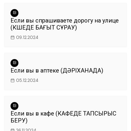
o
p
m
o
p
k
Если вы спрашиваете дорогу на улице
(КӨШЕДЕ БАҒЫТ СҰРАУ)
09.12.2024
Если вы в аптеке (ДӘРІХАНАДА)
05.12.2024
Если вы в кафе (КАФЕДЕ ТАПСЫРЫС
БЕРУ)
26.11.2024