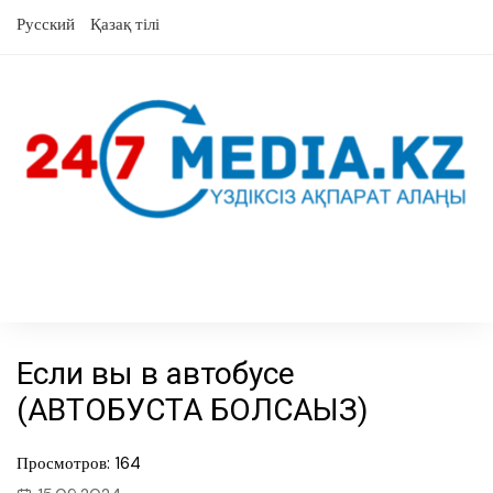
Skip
Русский
Қазақ тілі
to
content
Если вы в автобусе
(АВТОБУСТА БОЛСАҢЫЗ)
Просмотров: 164