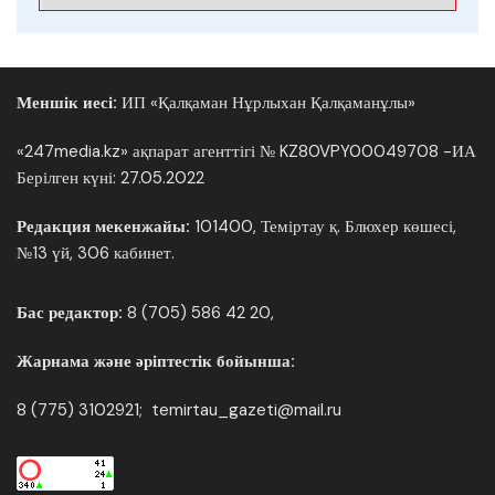
Меншік иесі:
ИП «Қалқаман Нұрлыхан Қалқаманұлы»
«247media.kz» ақпарат агенттігі № KZ80VPY00049708 -ИА
Берілген күні: 27.05.2022
Редакция мекенжайы:
101400, Теміртау қ. Блюхер көшесі,
№13 үй, 306 кабинет.
Бас редактор:
8 (705) 586 42 20,
Жарнама және әріптестік бойынша:
8 (775) 3102921; temirtau_gazeti@mail.ru