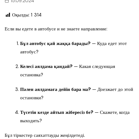
15.09.2024
Оқылды:
1 314
Если вы едете в автобусе и не знаете направление:
Бұл автобус қай жаққа барады?
— Куда едет этот
автобус?
Келесі аялдама қандай?
— Какая следующая
остановка?
Пәлен аялдамаға дейін бара ма?
— Доезжает до этой
остановки?
Түсетін кезде айтып жібересіз бе?
— Скажете, когда
выходить?
Бұл тіркестер саяхаттауды жеңілдетеді.