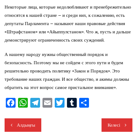
Некоторые лица, которые недолюбливают и пренебрежительно
относятся к нашей стране – и среди них, к сожалению, есть
депутаты Парламента – называют наши правовые действия
«Штрафстаном» или «Айыппулстаном». Что ж, пусть и дальше
демонстрируют ограниченность своих суждений.
А нашему народу нужны общественный порядок и
безопасность. Поэтому мы не сойдем с этого пути и будем
решительно проводить политику «Закон и Порядок». Это
требование наших граждан. И все общество, и акимы должны
обратить на этот вопрос самое пристальное внимание».
F
W
T
E
T
T
S
a
h
el
m
wi
u
h
c
at
e
ail
tt
m
ar
Жазба
Алдыңғы
Келесі
e
s
gr
er
bl
e
навигациясы