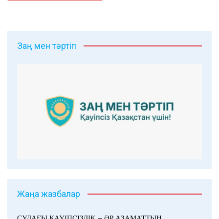
Заң мен тәртіп
Жаңа жазбалар
СУДАҒЫ ҚАУІПСІЗДІК – ӘР АЗАМАТТЫҢ