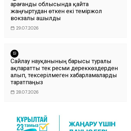
Қарағанды облысында қайта
жаңғыртудан өткен екі теміржол
вокзалы ашылды
29.07.2026
Сайлау науқанының барысы туралы
ақпаратты тек ресми дереккөздерден
алып, тексерілмеген хабарламаларды
таратпаңыз
28.07.2026