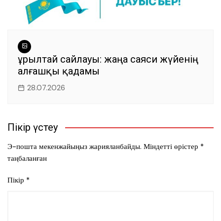
Құрылтай сайлауы: жаңа саяси жүйенің
алғашқы қадамы
28.07.2026
Пікір үстеу
Э-пошта мекенжайыңыз жарияланбайды.
Міндетті өрістер
*
таңбаланған
Пікір
*