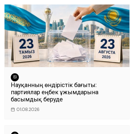
Науқанның өндірістік бағыты:
партиялар еңбек ұжымдарына
басымдық беруде
01.08.2026