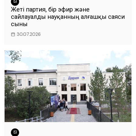
Жеті партия, бір эфир және
сайлауалды науқанның алғашқы саяси
сыны
30.07.2026