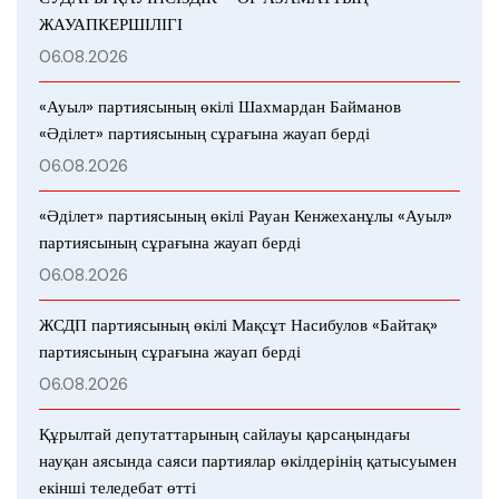
ЖАУАПКЕРШІЛІГІ
06.08.2026
«Ауыл» партиясының өкілі Шахмардан Байманов
«Әділет» партиясының сұрағына жауап берді
06.08.2026
«Әділет» партиясының өкілі Рауан Кенжеханұлы «Ауыл»
партиясының сұрағына жауап берді
06.08.2026
ЖСДП партиясының өкілі Мақсұт Насибулов «Байтақ»
партиясының сұрағына жауап берді
06.08.2026
Құрылтай депутаттарының сайлауы қарсаңындағы
науқан аясында саяси партиялар өкілдерінің қатысуымен
екінші теледебат өтті