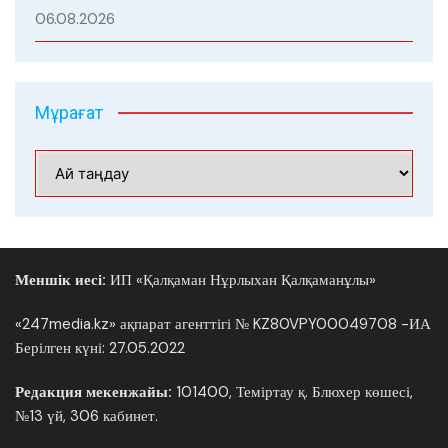
06.08.2026
Мұрағат
Мұрағат
Меншік иесі:
ИП «Қалқаман Нұрлыхан Қалқаманұлы»
«247media.kz» ақпарат агенттігі № KZ80VPY00049708 -ИА
Берілген күні: 27.05.2022
Редакция мекенжайы:
101400, Теміртау қ. Блюхер көшесі,
№13 үй, 306 кабинет.