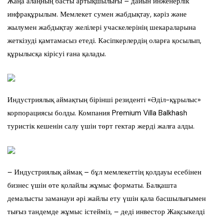
Жаңа алаңның басты артықшылығы – дайын инженерлік
инфрақұрылым. Мемлекет сумен жабдықтау, кәріз және
жылумен жабдықтау желілері учаскелерінің шекараларына
жеткізуді қамтамасыз етеді. Кәсіпкерлердің оларға қосылып,
құрылысқа кірісуі ғана қалады.
Индустриялық аймақтың бірінші резиденті «Әділ-құрылыс»
корпорациясы болды. Компания Premium Villa Balkhash
туристік кешенін салу үшін төрт гектар жерді жалға алды.
– Индустриялық аймақ – бұл мемлекеттің қолдауы есебінен
бизнес үшін өте қолайлы жұмыс форматы. Балқашта
демалысты заманауи әрі жайлы ету үшін қала басшылығымен
тығыз тандемде жұмыс істейміз, – деді инвестор Жақсыкелді