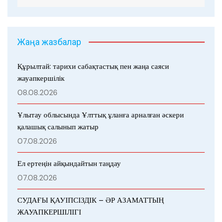
Жаңа жазбалар
Құрылтай: тарихи сабақтастық пен жаңа саяси
жауапкершілік
08.08.2026
Ұлытау облысында Ұлттық ұланға арналған әскери
қалашық салынып жатыр
07.08.2026
Ел ертеңін айқындайтын таңдау
07.08.2026
СУДАҒЫ ҚАУІПСІЗДІК – ӘР АЗАМАТТЫҢ
ЖАУАПКЕРШІЛІГІ