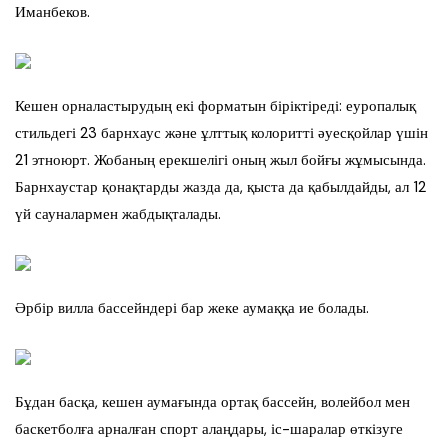
Иманбеков.
Кешен орналастырудың екі форматын біріктіреді: еуропалық
стильдегі 23 барнхаус және ұлттық колоритті әуесқойлар үшін
21 этноюрт. Жобаның ерекшелігі оның жыл бойғы жұмысында.
Барнхаустар қонақтарды жазда да, қыста да қабылдайды, ал 12
үй сауналармен жабдықталады.
Әрбір вилла бассейндері бар жеке аумаққа ие болады.
Бұдан басқа, кешен аумағында ортақ бассейн, волейбол мен
баскетболға арналған спорт алаңдары, іс-шаралар өткізуге