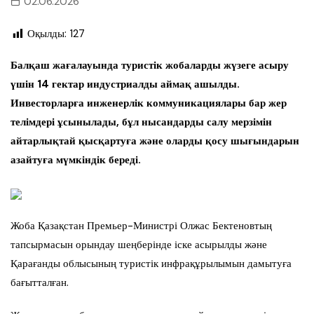
02.06.2026
Оқылды:
127
Балқаш жағалауында туристік жобаларды жүзеге асыру
үшін 14 гектар индустриалды аймақ ашылды.
Инвесторларға инженерлік коммуникациялары бар жер
телімдері ұсынылады, бұл нысандарды салу мерзімін
айтарлықтай қысқартуға және оларды қосу шығындарын
азайтуға мүмкіндік береді.
Жоба Қазақстан Премьер-Министрі Олжас Бектеновтың
тапсырмасын орындау шеңберінде іске асырылды және
Қарағанды облысының туристік инфрақұрылымын дамытуға
бағытталған.