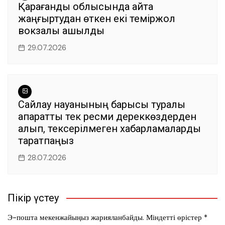
Қарағанды облысында қайта
жаңғыртудан өткен екі теміржол
вокзалы ашылды
29.07.2026
Сайлау науқанының барысы туралы
ақпаратты тек ресми дереккөздерден
алып, тексерілмеген хабарламаларды
таратпаңыз
28.07.2026
Пікір үстеу
Э-пошта мекенжайыңыз жарияланбайды.
Міндетті өрістер
*