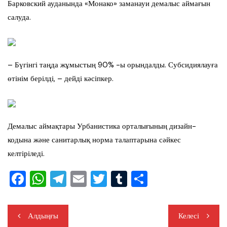
Барковский ауданында «Монако» заманауи демалыс аймағын
салуда.
– Бүгінгі таңда жұмыстың 90% -ы орындалды. Субсидиялауға
өтінім берілді, – дейді кәсіпкер.
Демалыс аймақтары Урбанистика орталығының дизайн-
кодына және санитарлық норма талаптарына сәйкес
келтіріледі.
F
W
T
E
T
T
S
a
h
el
m
wi
u
h
c
at
e
ail
tt
m
ar
Жазба
Алдыңғы
Келесі