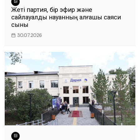
Жеті партия, бір эфир және
сайлауалды науқанның алғашқы саяси
сыны
30.07.2026