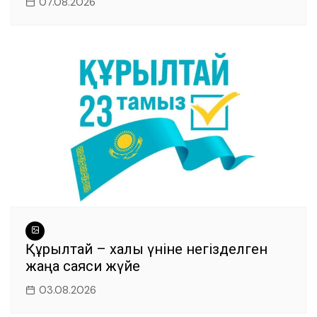
07.08.2026
Құрылтай – халық үніне негізделген
жаңа саяси жүйе
03.08.2026