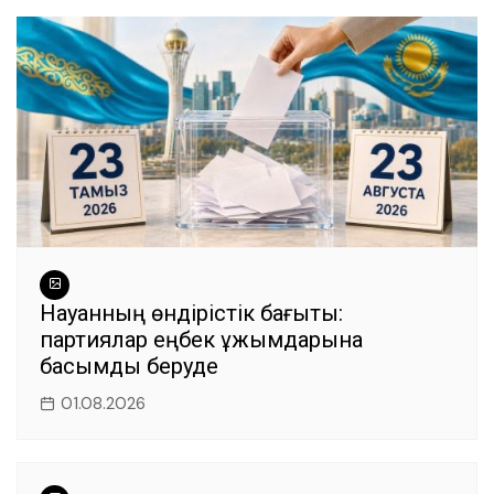
Науқанның өндірістік бағыты:
партиялар еңбек ұжымдарына
басымдық беруде
01.08.2026