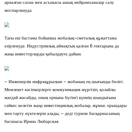
арналған сахна мен асханасы ашық мейрамханалар салу
жоспарлануда.
Тағы екі бастама бойынша жобалық-сметалық құжаттама
әзірленуде. Индустриялық аймақтың қалған 6 гектарына да
жаңа инвесторларды қабылдауға дайын.
– Инженерлік инфрақұрылым – жобаның ең шығынды бөлігі.
Мемлекет кәсіпкерлерге коммуникация жүргізіп, қолайлы
жағдай жасайды, оның орнына бүгінгі күннің шындығына
сәйкес келетін жаңа инвестициялық жобалар, жұмыс орындары
мен тарту нүктелерін алады, – деді туризм басқармасының
басшысы Ирина Любарская.