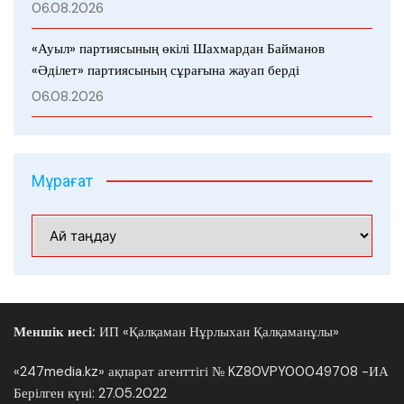
06.08.2026
«Ауыл» партиясының өкілі Шахмардан Байманов
«Әділет» партиясының сұрағына жауап берді
06.08.2026
Мұрағат
Мұрағат
Меншік иесі:
ИП «Қалқаман Нұрлыхан Қалқаманұлы»
«247media.kz» ақпарат агенттігі № KZ80VPY00049708 -ИА
Берілген күні: 27.05.2022