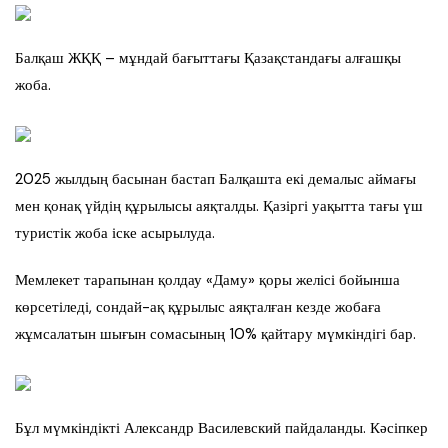
Балқаш ЖҚҚ – мұндай бағыттағы Қазақстандағы алғашқы
жоба.
2025 жылдың басынан бастап Балқашта екі демалыс аймағы
мен қонақ үйдің құрылысы аяқталды. Қазіргі уақытта тағы үш
туристік жоба іске асырылуда.
Мемлекет тарапынан қолдау «Даму» қоры желісі бойынша
көрсетіледі, сондай-ақ құрылыс аяқталған кезде жобаға
жұмсалатын шығын сомасының 10% қайтару мүмкіндігі бар.
Бұл мүмкіндікті Александр Василевский пайдаланды. Кәсіпкер