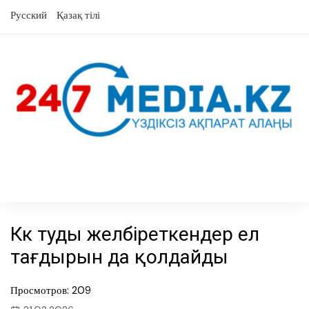
Skip
Русский
Қазақ тілі
to
content
Көк туды желбіреткендер ел
тағдырын да қолдайды
Просмотров: 209