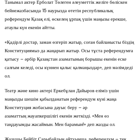
Танымал актер Ерболат Төлеген әлеуметтік желіге бөліскен
бейнежазбасында 15 наурызда өтетін республикалық
референдум Қазақ елі, өскелең ұрпақ үшін маңызы ерекше,
атаулы күн екенін айтты.
«Қадірлі достар, заман өзгеріп жатыр, соған байланысты біздің
Конституциямыз да жаңарып жатыр. Осы тұста референдумға
қатысу – әрбір Қазақстан азаматының борышы екенін еске
салғым келеді, осы күннен қалыс қалмаңыздар», деп мәлімдеді
ол.
Театр және кино актері Еркебұлан Дайыров еліміз үшін
маңызды шешім қабылданатын референдум күні жаңа
Конституция жобасына дауыс беру – әр
азаматтың жауапкершілігі екенін жеткізді. «Мен өз
таңдауымды жасаймын. Мен барамын!» деп жазды ол.
Жазушы Бейбіт Сарыбайдың айтуынша, референдум – тек