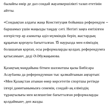
былайғы өмір де дәл сондай жауапкершілікті талап ететінін
айтты.
«Сондықтан алдағы жаңа Конституция бойынша референдум –
баршамыз үшін маңызды таңдау сәті. Негізгі заңға енгізілген
өзгерістер әр азаматқа әділ мүмкіндік беріп, жастардың
құқығын қорғауға бағытталған. 15 наурызда мен еліміздің
болашағын қорғап, осы реформаларды қолдап, референдумға
қатысамын», деді Ә.Әбужақынова.
Қазақтың маңдайына біткен шахматшы қызы Бибісара
Асаубаева да референдумнан тыс қалмайтынын аңғартып:
«Мен Қазақстан атынан өнер көрсететін спортшы ретінде
ілгері дамитынымызға сенемін, сондай-ақ еліміздің
тұрақтылығы мен келешегіне бағытталған реформаларды
қолдаймын», деп жазды.