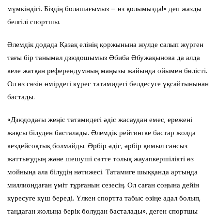
мүмкіндігі. Біздің болашағымыз – өз қолымызда!» деп жазды
белгілі спортшы.
Әлемдік додада Қазақ елінің қоржынына жүлде салып жүрген
тағы бір танымал дзюдошымыз Әбиба Әбужақынова да алда
келе жатқан референдумның маңызы жайында ойымен бөлісті.
Ол өз сөзін өмірдегі күрес татамидегі белдесуге ұқсайтынынан
бастады.
«Дзюдодағы жеңіс татамидегі әдіс жасаудан емес, ережені
жақсы білуден басталады. Әлемдік рейтингке бастар жолда
кездейсоқтық болмайды. Әрбір әдіс, әрбір қимыл сансыз
жаттығудың және шешуші сәтте толық жауапкершілікті өз
мойныңа ала білудің нәтижесі. Татамиге шыққанда артыңда
миллиондаған үміт тұрғанын сезесің. Ол саған соңына дейін
күресуге күш береді. Үлкен спортта табыс өзіңе адал болып,
таңдаған жолыңа берік болудан басталады», деген спортшы