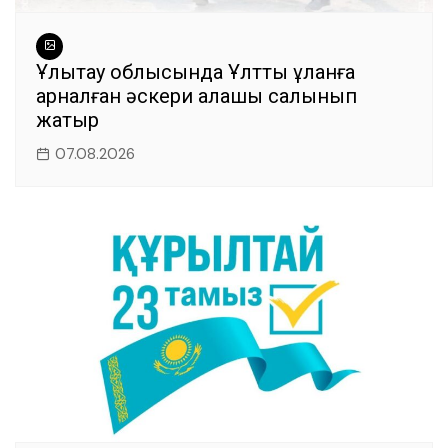
Ұлытау облысында Ұлттық ұланға
арналған әскери қалашық салынып
жатыр
07.08.2026