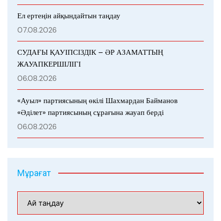
Ел ертеңін айқындайтын таңдау
07.08.2026
СУДАҒЫ ҚАУІПСІЗДІК – ӘР АЗАМАТТЫҢ
ЖАУАПКЕРШІЛІГІ
06.08.2026
«Ауыл» партиясының өкілі Шахмардан Байманов
«Әділет» партиясының сұрағына жауап берді
06.08.2026
Мұрағат
Мұрағат