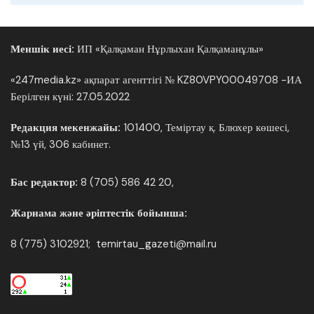
Меншік иесі:
ИП «Қалқаман Нұрлыхан Қалқаманұлы»
«247media.kz» ақпарат агенттігі № KZ80VPY00049708 -ИА
Берілген күні: 27.05.2022
Редакция мекенжайы:
101400, Теміртау қ. Блюхер көшесі,
№13 үй, 306 кабинет.
Бас редактор:
8 (705) 586 42 20,
Жарнама және әріптестік бойынша:
8 (775) 3102921; temirtau_gazeti@mail.ru