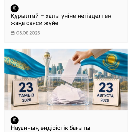
Құрылтай – халық үніне негізделген
жаңа саяси жүйе
03.08.2026
Науқанның өндірістік бағыты: