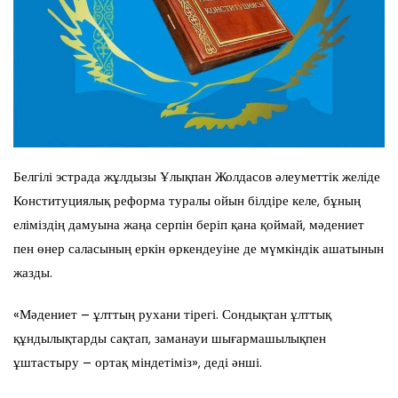
Белгілі эстрада жұлдызы Ұлықпан Жолдасов әлеуметтік желіде
Конституциялық реформа туралы ойын білдіре келе, бұның
еліміздің дамуына жаңа серпін беріп қана қоймай, мәдениет
пен өнер саласының еркін өркендеуіне де мүмкіндік ашатынын
жазды.
«Мәдениет – ұлттың рухани тірегі. Сондықтан ұлттық
құндылықтарды сақтап, заманауи шығармашылықпен
ұштастыру – ортақ міндетіміз», деді әнші.