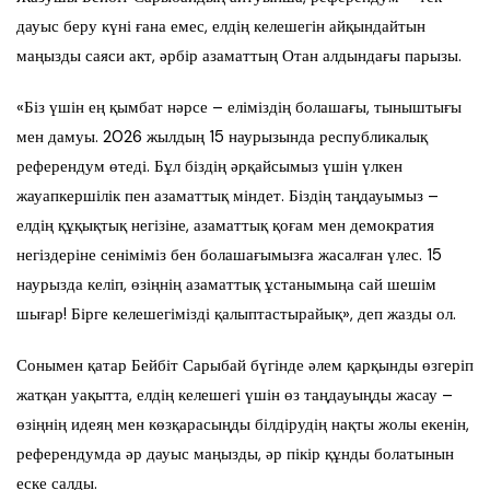
дауыс беру күні ғана емес, елдің келешегін айқындайтын
маңызды саяси акт, әрбір азаматтың Отан алдындағы парызы.
«Біз үшін ең қымбат нәрсе – еліміздің болашағы, тыныштығы
мен дамуы. 2026 жылдың 15 наурызында республикалық
референдум өтеді. Бұл біздің әрқайсымыз үшін үлкен
жауапкершілік пен азаматтық міндет. Біздің таңдауымыз –
елдің құқықтық негізіне, азаматтық қоғам мен демократия
негіздеріне сеніміміз бен болашағымызға жасалған үлес. 15
наурызда келіп, өзіңнің азаматтық ұстанымыңа сай шешім
шығар! Бірге келешегімізді қалыптастырайық», деп жазды ол.
Сонымен қатар Бейбіт Сарыбай бүгінде әлем қарқынды өзгеріп
жатқан уақытта, елдің келешегі үшін өз таңдауыңды жасау –
өзіңнің идеяң мен көзқарасыңды білдірудің нақты жолы екенін,
референдумда әр дауыс маңызды, әр пікір құнды болатынын
еске салды.