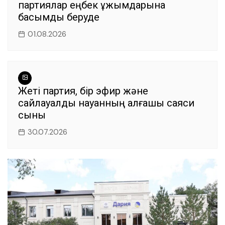
партиялар еңбек ұжымдарына
басымдық беруде
01.08.2026
Жеті партия, бір эфир және
сайлауалды науқанның алғашқы саяси
сыны
30.07.2026