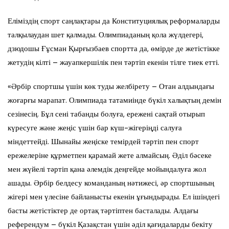
Еліміздің спорт саңлақтары да Конституциялық реформаларды
талқылаудан шет қалмады. Олимпиаданың қола жүлдегері,
дзюдошы Ғұсман Қырғызбаев спортта да, өмірде де жетістікке
жетудің кілті – жауапкершілік пен тәртіп екенін тілге тиек етті.
«Әрбір спортшы үшін көк туды желбірету – Отан алдындағы
жоғарғы марапат. Олимпиада татамиінде бүкіл халықтың демін
сезінесің. Бұл сені табанды болуға, ережені сақтай отырып
күресуге және жеңіс үшін бар күш-жігеріңді салуға
міндеттейді. Шынайы жеңіске темірдей тәртіп пен спорт
ережелеріне құрметпен қарамай жете алмайсың. Әділ бәсеке
мен жүйелі тәртіп қана әлемдік деңгейде мойындалуға жол
ашады. Әрбір белдесу команданың нәтижесі, әр спортшының
жігері мен үлесіне байланысты екенін ұғындырады. Ел ішіндегі
басты жетістіктер де ортақ тәртіптен басталады. Алдағы
референдум – бүкіл Қазақстан үшін әділ қағидаларды бекіту