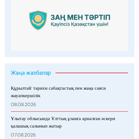
Жаңа жазбалар
Құрылтай: тарихи сабақтастық пен жаңа саяси
жауапкершілік
08.08.2026
Ұлытау облысында Ұлттық ұланға арналған әскери
қалашық салынып жатыр
07.08.2026