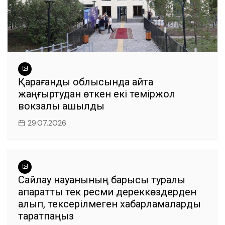
Қарағанды облысында қайта
жаңғыртудан өткен екі теміржол
вокзалы ашылды
29.07.2026
Сайлау науқанының барысы туралы
ақпаратты тек ресми дереккөздерден
алып, тексерілмеген хабарламаларды
таратпаңыз