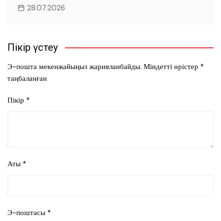
28.07.2026
Пікір үстеу
Э-пошта мекенжайыңыз жарияланбайды.
Міндетті өрістер
*
таңбаланған
Пікір
*
Аты
*
Э-поштасы
*