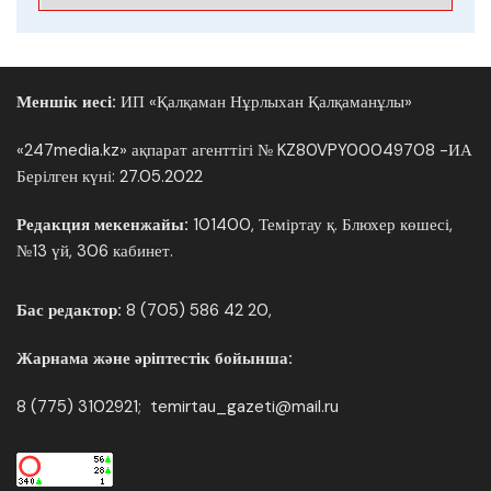
Меншік иесі:
ИП «Қалқаман Нұрлыхан Қалқаманұлы»
«247media.kz» ақпарат агенттігі № KZ80VPY00049708 -ИА
Берілген күні: 27.05.2022
Редакция мекенжайы:
101400, Теміртау қ. Блюхер көшесі,
№13 үй, 306 кабинет.
Бас редактор:
8 (705) 586 42 20,
Жарнама және әріптестік бойынша:
8 (775) 3102921; temirtau_gazeti@mail.ru