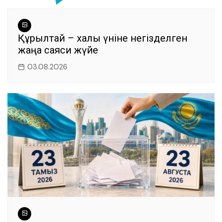
Құрылтай – халық үніне негізделген
жаңа саяси жүйе
03.08.2026