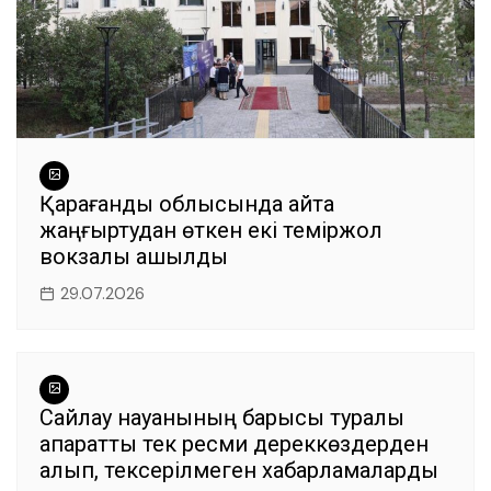
Қарағанды облысында қайта
жаңғыртудан өткен екі теміржол
вокзалы ашылды
29.07.2026
Сайлау науқанының барысы туралы
ақпаратты тек ресми дереккөздерден
алып, тексерілмеген хабарламаларды