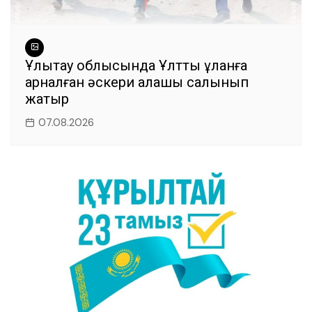
Ұлытау облысында Ұлттық ұланға
арналған әскери қалашық салынып
жатыр
07.08.2026