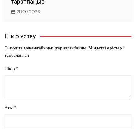
таратпаңыз
28.07.2026
Пікір үстеу
Э-пошта мекенжайыңыз жарияланбайды.
Міндетті өрістер
*
таңбаланған
Пікір
*
Аты
*