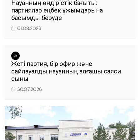
Науқанның өндірістік бағыты:
партиялар еңбек ұжымдарына
басымдық беруде
01.08.2026
Жеті партия, бір эфир және
сайлауалды науқанның алғашқы саяси
сыны
30.07.2026