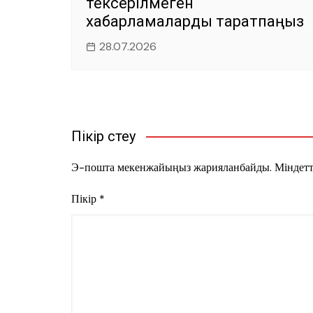
тексерілмеген
хабарламаларды таратпаңыз
28.07.2026
Пікір үстеу
Э-пошта мекенжайыңыз жарияланбайды.
Міндетт
Пікір
*