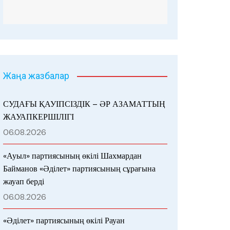
Жаңа жазбалар
СУДАҒЫ ҚАУІПСІЗДІК – ӘР АЗАМАТТЫҢ
ЖАУАПКЕРШІЛІГІ
06.08.2026
«Ауыл» партиясының өкілі Шахмардан
Байманов «Әділет» партиясының сұрағына
жауап берді
06.08.2026
«Әділет» партиясының өкілі Рауан