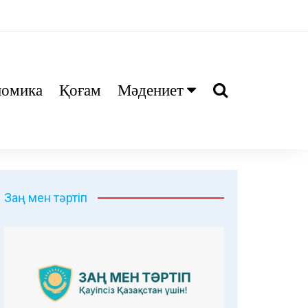
номика
Қоғам
Мәдениет
Ани
Тіл біл
Дәрі
Заң мен тәртіп