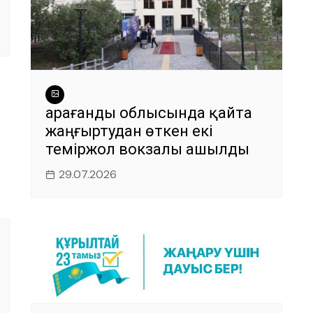
Қарағанды облысында қайта
жаңғыртудан өткен екі
теміржол вокзалы ашылды
29.07.2026