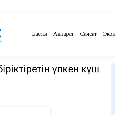
Басты
Ақпарат
Саясат
Эко
іріктіретін үлкен күш