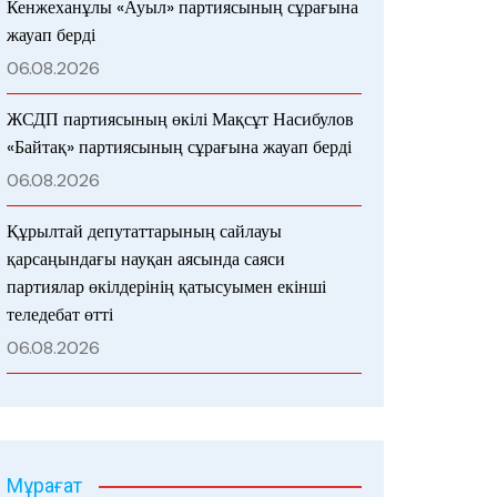
Кенжеханұлы «Ауыл» партиясының сұрағына
жауап берді
06.08.2026
ЖСДП партиясының өкілі Мақсұт Насибулов
«Байтақ» партиясының сұрағына жауап берді
06.08.2026
Құрылтай депутаттарының сайлауы
қарсаңындағы науқан аясында саяси
партиялар өкілдерінің қатысуымен екінші
теледебат өтті
06.08.2026
Мұрағат