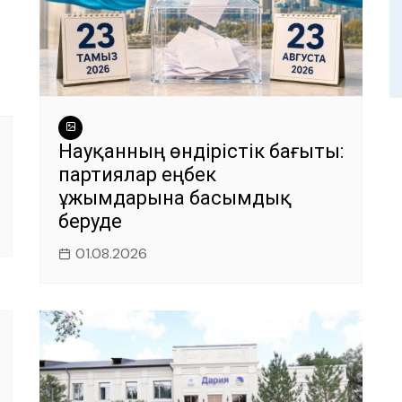
Науқанның өндірістік бағыты:
партиялар еңбек
ұжымдарына басымдық
беруде
01.08.2026