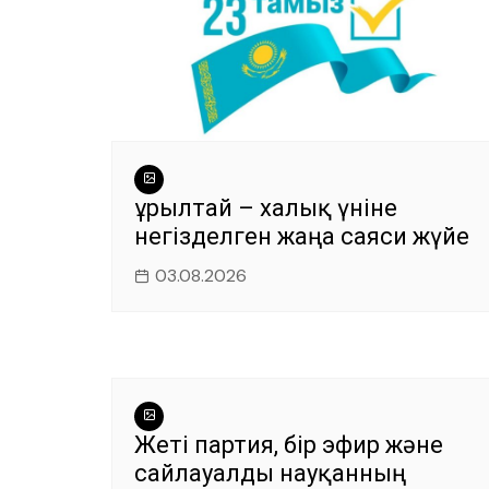
Құрылтай – халық үніне
негізделген жаңа саяси жүйе
03.08.2026
Жеті партия, бір эфир және
сайлауалды науқанның