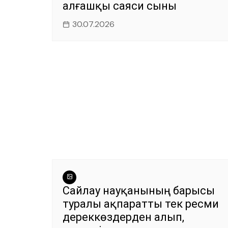
алғашқы саяси сыны
30.07.2026
Сайлау науқанының барысы
туралы ақпаратты тек ресми
дереккөздерден алып,