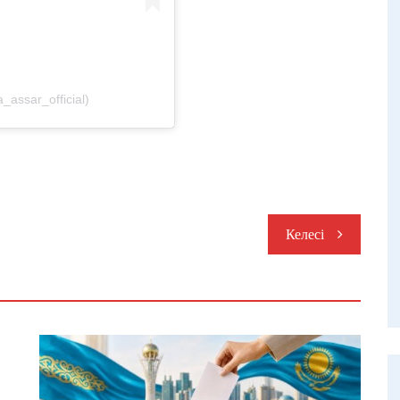
assar_official)
Келесі