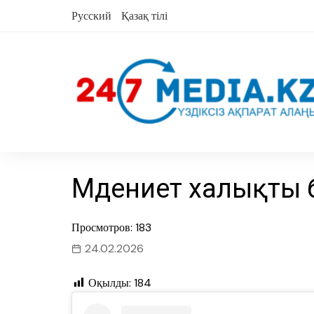
Skip
Русский
Қазақ тілі
to
content
Мәдениет халықты б
Просмотров: 183
24.02.2026
Оқылды:
184