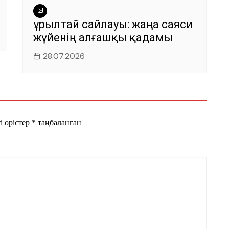
Құрылтай сайлауы: жаңа саяси
жүйенің алғашқы қадамы
28.07.2026
і өрістер
*
таңбаланған