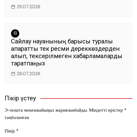
29.07.2026
Сайлау науқанының барысы туралы
ақпаратты тек ресми дереккөздерден
алып, тексерілмеген хабарламаларды
таратпаңыз
28.07.2026
Пікір үстеу
Э-пошта мекенжайыңыз жарияланбайды.
Міндетті өрістер
*
таңбаланған
Пікір
*