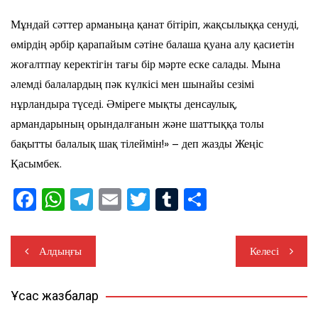
Мұндай сәттер арманыңа қанат бітіріп, жақсылыққа сенуді,
өмірдің әрбір қарапайым сәтіне балаша қуана алу қасиетін
жоғалтпау керектігін тағы бір мәрте еске салады. Мына
әлемді балалардың пәк күлкісі мен шынайы сезімі
нұрландыра түседі. Әміреге мықты денсаулық,
армандарының орындалғанын және шаттыққа толы
бақытты балалық шақ тілеймін!» – деп жазды Жеңіс
Қасымбек.
F
W
T
E
T
T
S
a
h
el
m
wi
u
h
c
at
e
ail
tt
m
ar
Жазба
Алдыңғы
Келесі
e
s
gr
er
bl
e
навигациясы
b
A
a
r
Ұқсас жазбалар
o
p
m