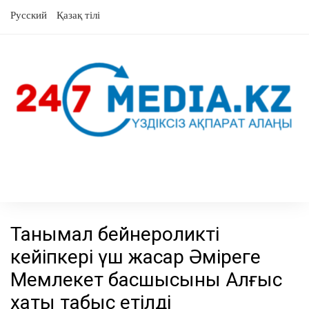
Skip
Русский
Қазақ тілі
to
content
Танымал бейнероликтің
кейіпкері үш жасар Әміреге
Мемлекет басшысының Алғыс
хаты табыс етілді