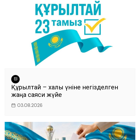
Құрылтай – халық үніне негізделген
жаңа саяси жүйе
03.08.2026