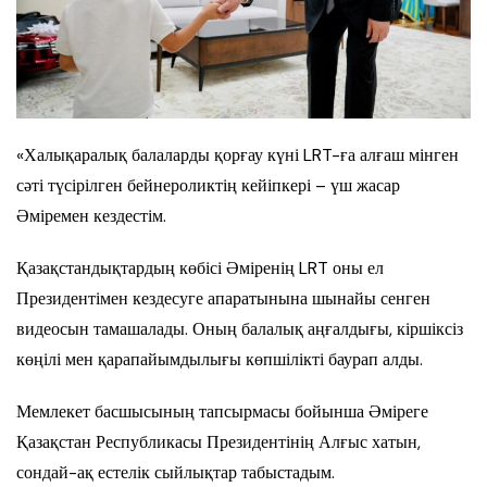
«Халықаралық балаларды қорғау күні LRT-ға алғаш мінген
сәті түсірілген бейнероликтің кейіпкері – үш жасар
Әміремен кездестім.
Қазақстандықтардың көбісі Әміренің LRT оны ел
Президентімен кездесуге апаратынына шынайы сенген
видеосын тамашалады. Оның балалық аңғалдығы, кіршіксіз
көңілі мен қарапайымдылығы көпшілікті баурап алды.
Мемлекет басшысының тапсырмасы бойынша Әміреге
Қазақстан Республикасы Президентінің Алғыс хатын,
сондай-ақ естелік сыйлықтар табыстадым.