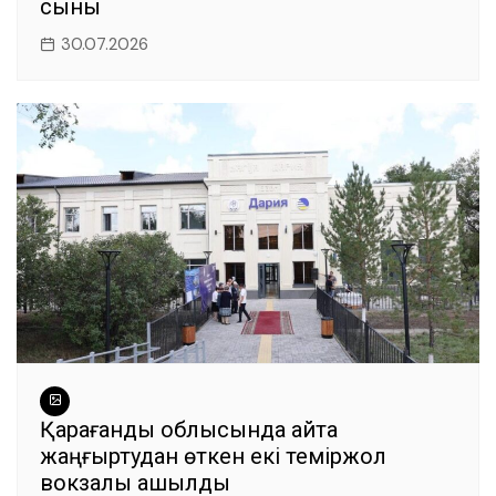
сыны
30.07.2026
Қарағанды облысында қайта
жаңғыртудан өткен екі теміржол
вокзалы ашылды