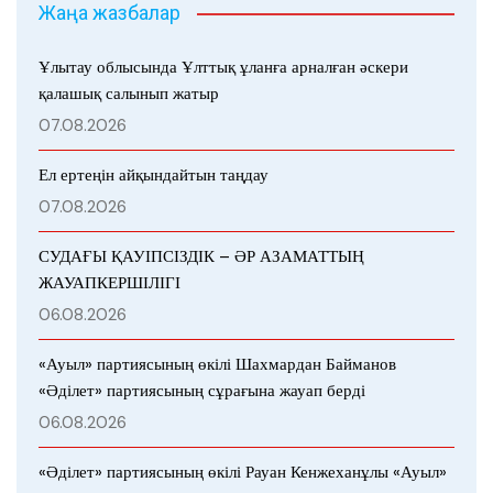
Жаңа жазбалар
Ұлытау облысында Ұлттық ұланға арналған әскери
қалашық салынып жатыр
07.08.2026
Ел ертеңін айқындайтын таңдау
07.08.2026
СУДАҒЫ ҚАУІПСІЗДІК – ӘР АЗАМАТТЫҢ
ЖАУАПКЕРШІЛІГІ
06.08.2026
«Ауыл» партиясының өкілі Шахмардан Байманов
«Әділет» партиясының сұрағына жауап берді
06.08.2026
«Әділет» партиясының өкілі Рауан Кенжеханұлы «Ауыл»