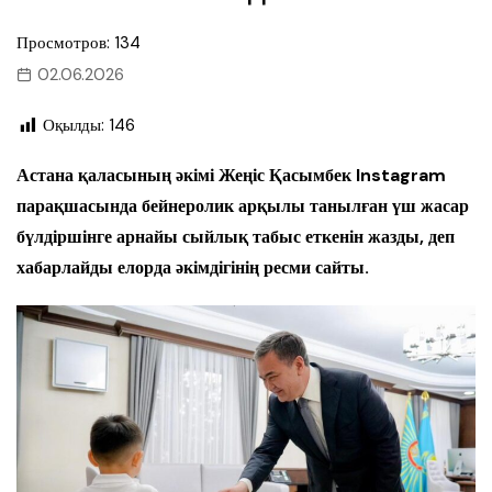
Просмотров: 134
02.06.2026
Оқылды:
146
Астана қаласының әкімі Жеңіс Қасымбек Instagram
парақшасында бейнеролик арқылы танылған үш жасар
бүлдіршінге арнайы сыйлық табыс еткенін жазды, деп
хабарлайды елорда әкімдігінің ресми сайты.