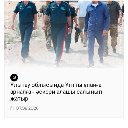
o
p
k
Ұлытау облысында Ұлттық ұланға
арналған әскери қалашық салынып
жатыр
07.08.2026