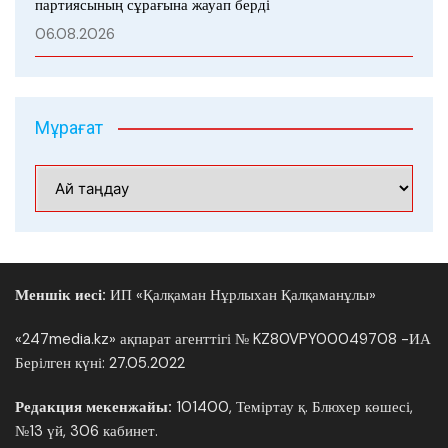
партиясының сұрағына жауап берді
06.08.2026
Мұрағат
Мұрағат
Меншік иесі:
ИП «Қалқаман Нұрлыхан Қалқаманұлы»
«247media.kz» ақпарат агенттігі № KZ80VPY00049708 -ИА
Берілген күні: 27.05.2022
Редакция мекенжайы:
101400, Теміртау қ. Блюхер көшесі,
№13 үй, 306 кабинет.