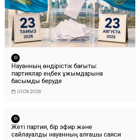
Науқанның өндірістік бағыты:
партиялар еңбек ұжымдарына
басымдық беруде
01.08.2026
Жеті партия, бір эфир және
сайлауалды науқанның алғашқы саяси