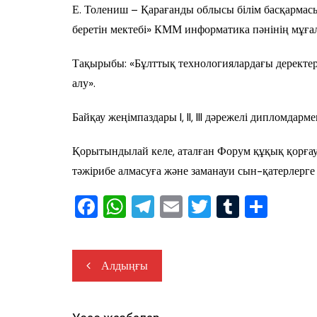
Е. Толениш – Қарағанды облысы білім басқармасы 
беретін мектебі» КММ информатика пәнінің мұғал
Тақырыбы: «Бұлттық технологиялардағы деректерд
алу».
Байқау жеңімпаздары I, II, III дәрежелі дипломдарм
Қорытындылай келе, аталған Форум құқық қорғау 
тәжірибе алмасуға және заманауи сын-қатерлерге ж
F
W
T
E
T
T
S
a
h
el
m
wi
u
h
c
at
e
ail
tt
m
ar
Жазба
Алдыңғы
e
s
gr
er
bl
e
навигациясы
b
A
a
r