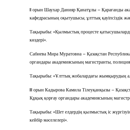
II орын Шаухар Данияр Қанатұлы – Қарағанды ак
кафедрасының оқытушысы, ұлттық қауіпсіздік жән
Тақырыбы: «Қылмыстық процесте қатысушыларды
көздері».
Сабиева Мира Муратовна – Қазақстан Республик
органдары академиясының магистранты, полиция
Тақырыбы: «Ұлттық жобалардағы жымқырудың алд
III орын Кадырова Камила Тілеуқанқызы – Қазақ
Құқық қорғау органдары академиясының магистра
Тақырыбы: «Шет елдердің қылмыстық іс жүргізуін
кейбір мәселелері».