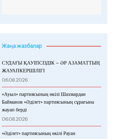
Жаңа жазбалар
СУДАҒЫ ҚАУІПСІЗДІК – ӘР АЗАМАТТЫҢ
ЖАУАПКЕРШІЛІГІ
06.08.2026
«Ауыл» партиясының өкілі Шахмардан
Байманов «Әділет» партиясының сұрағына
жауап берді
06.08.2026
«Әділет» партиясының өкілі Рауан