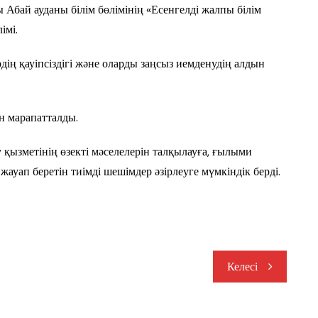
Абай ауданы білім бөлімінің «Есенгелді жалпы білім
імі.
ің қауіпсіздігі және оларды заңсыз иемденудің алдын
ен марапатталды.
қызметінің өзекті мәселелерін талқылауға, ғылыми
ауап беретін тиімді шешімдер әзірлеуге мүмкіндік берді.
Келесі