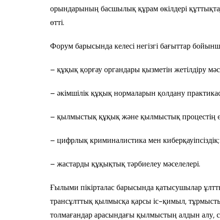
орындарының басшылық құрам өкілдері құттықта
өтті.
Форум барысында келесі негізгі бағыттар бойын
– құқық қорғау органдары қызметін жетілдіру мәс
– әкімшілік құқық нормаларын қолдану практика
– қылмыстық құқық және қылмыстық процестің өз
– цифрлық криминалистика мен киберқауіпсіздік;
– жастарды құқықтық тәрбиелеу мәселелері.
Ғылыми пікірталас барысында қатысушылар ұлтт
трансұлттық қылмысқа қарсы іс-қимыл, тұрмыст
толмағандар арасындағы қылмыстың алдын алу, 