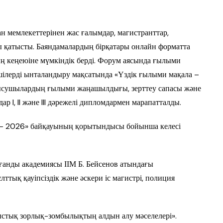
н мемлекеттерінен жас ғалымдар, магистранттар,
 қатысты. Баяндамалардың бірқатары онлайн форматта
 кеңеюіне мүмкіндік берді. Форум аясында ғылыми
шілерді ынталандыру мақсатында «Үздік ғылыми мақала –
атысушылардың ғылыми жаңашылдығы, зерттеу сапасы және
р I, II және III дәрежелі дипломдармен марапатталды.
а – 2026» байқауының қорытындысы бойынша келесі
ғанды академиясы ІІМ Б. Бейсенов атындағы
тық қауіпсіздік және әскери іс магистрі, полиция
стық зорлық-зомбылықтың алдын алу мәселелері».