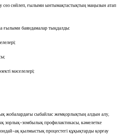
у сөз сөйлеп, ғылыми ынтымақтастықтың маңызын атап
ша ғылыми баяндамалар тыңдалды:
елелері;
сы;
екті мәселелері;
ық жобалардағы сыбайлас жемқорлықтың алдын алу,
ық зорлық-зомбылық профилактикасы, кәмелетке
сондай-ақ қылмыстық процестегі құқықтарды қорғау