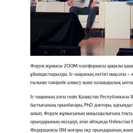
Форум жұмысы ZOOM платформасы арқылы қашықт
ұйымдастырылды. Іс-шараның негізгі мақсаты – құ
ғылыми тәжірибе алмасу және халықаралық ынты
Іс-шараның алғы сөзін Қазақстан Республикасы 
бастығының орынбасары, PhD докторы, қауымдас
ашып, Форум жұмысының маңыздылығына тоқталд
орындарының өкілдері, атап айтқанда Өзбекстан Р
Федерациясы ІІМ жоғары оқу орындарының және