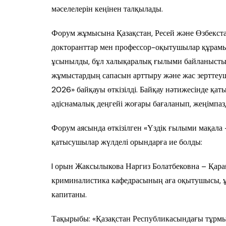
мәселелерін кеңінен талқылады.
Форум жұмысына Қазақстан, Ресей және Өзбекста
докторанттар мен профессор-оқытушылар құрамы
ұсынылды, бұл халықаралық ғылыми байланыстың
жұмыстардың сапасын арттыру және жас зерттеу
2026» байқауы өткізілді. Байқау нәтижесінде қ
әдіснамалық деңгейі жоғары бағаланып, жеңімпазда
Форум аясында өткізілген «Үздік ғылыми мақал
қатысушылар жүлделі орындарға ие болды:
I орын Жаксылыкова Наргиз Болатбековна – Қара
криминалистика кафедрасының аға оқытушысы, ұлт
капитаны.
Тақырыбы: «Қазақстан Республикасындағы тұрмы