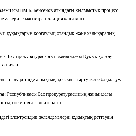
адемиясы ІІМ Б. Бейсенов атындағы қылмыстық процесс
е әскери іс магистрі, полиция капитаны.
ң құқықтарын қорғаудың отандық және халықаралық
асы Бас прокуратурасының жанындағы Құқық қорғау
 капитаны.
ын алу ретінде ашықтық, қоғамды тарту және бақылау».
стан Республикасы Бас прокуратурасының жанындағы
нты, полиция аға лейтенанты.
дегі электрондық дәлелдемелерді құқықтық реттеудің