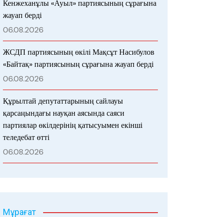
Кенжеханұлы «Ауыл» партиясының сұрағына
жауап берді
06.08.2026
ЖСДП партиясының өкілі Мақсұт Насибулов
«Байтақ» партиясының сұрағына жауап берді
06.08.2026
Құрылтай депутаттарының сайлауы
қарсаңындағы науқан аясында саяси
партиялар өкілдерінің қатысуымен екінші
теледебат өтті
06.08.2026
Мұрағат