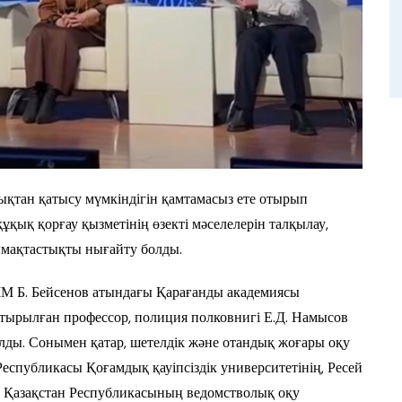
ан қатысу мүмкіндігін қамтамасыз ете отырып
қық қорғау қызметінің өзекті мәселелерін талқылау,
мақтастықты нығайту болды.
ІІМ Б. Бейсенов атындағы Қарағанды академиясы
тырылған профессор, полиция полковнигі Е.Д. Намысов
ы. Сонымен қатар, шетелдік және отандық жоғары оқу
еспубликасы Қоғамдық қауіпсіздік университетінің, Ресей
 Қазақстан Республикасының ведомстволық оқу