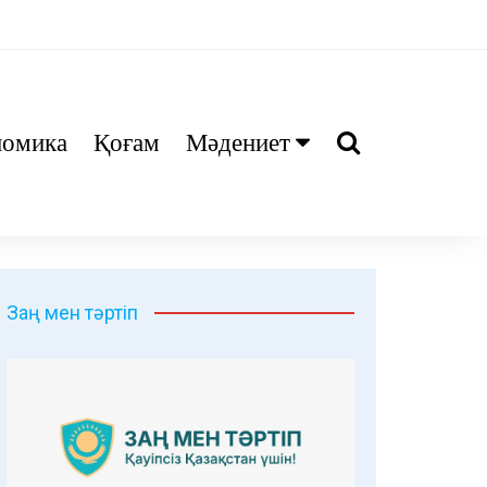
номика
Қоғам
Мәдениет
Ани
Тіл біл
Дәрі
Заң мен тәртіп