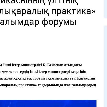
ликасының ұлттық
алықаралық практика»
ғалымдар форумы
 Ішкі істер министрлігі Б. Бейсенов атындағы
млекеттердің Ішкі істер министрлері кеңесінің
 және құқықтық тәртіпті қамтамасыз ету: Қазақстан
алықаралық практика» тақырыбында жас ғалымдардың