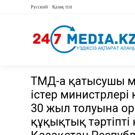
Skip
Русский
Қазақ тілі
to
content
ТМД-ға қатысушы м
істер министрлері 
30 жыл толуына о
құқықтық тәртіпті