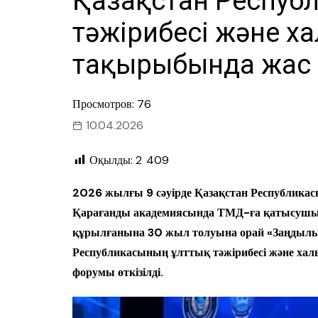
Қазақстан Респуб
тәжірибесі және х
тақырыбында жас 
Просмотров: 76
10.04.2026
Оқылды:
2 409
2026 жылғы 9 сәуірде Қазақстан Республикасы
Қарағанды академиясында ТМД-ға қатысушы ме
құрылғанына 30 жыл толуына орай «Заңдылық
Республикасының ұлттық тәжірибесі және х
форумы өткізілді.