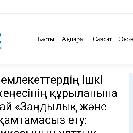
Басты
Ақпарат
Саясат
Эко
емлекеттердің Ішкі
кеңесінің құрылғанына
рай «Заңдылық және
 қамтамасыз ету: