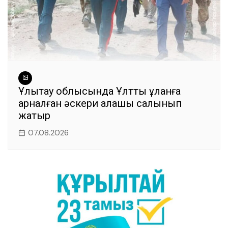
Ұлытау облысында Ұлттық ұланға
арналған әскери қалашық салынып
жатыр
07.08.2026