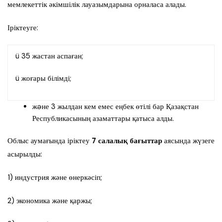
мемлекеттік әкімшілік лауазымдарына орналаса алады.
Іріктеуге:
ü 35 жастан аспаған;
ü жоғары білімді;
жəне 3 жылдан кем емес еңбек өтілі бар Қазақстан
Республикасының азаматтары қатыса алды.
Облыс аумағында іріктеу
7 салалық бағыттар
аясында жүзеге
асырылды:
1) индустрия және өнеркәсіп;
2) экономика және қаржы;