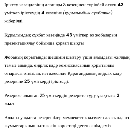
Іріктеу кезеңдерінің алғашқы 3 кезеңінен сүрінбей өткен
43
үміткер іріктеудің
4
кезеңіне
(құрылымдық сұхбатқа)
жіберілді.
Құрылымдық сұхбат кезеңінде
43
үміткер өз жобаларын
презентациялау бойынша қорғап шықты.
Жобаның қорытынды шешімін шығару үшін ағымдағы жылдың
тамыз айында, өңірлік кадр комиссиясының қорытынды
отырысы өткізіліп, нәтижесінде Қарағандының өңірлік кадр
резервіне
25
үміткерді іріктелді.
Резервке алынған 25 үміткердің резервте тұру ұзақтығы
2
жыл
.
Алдағы уақытта резервшілер мемлекеттік қызмет саласында өз
жұмыстарының нәтижесін көрсетеді деген сенімдеміз.