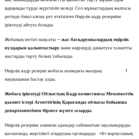
қарқынды түрде жүргізіліп келеді. Сол жұмыстардың жалғасы
ретінде биыл алғаш рет өткізілген Өңірлік кадр резервіне
іріктеуді айтуға болады.
Жобаның негізгі мақсаты –
жас басқарушылардың өңірлік
пулдарын қалыптастыру
және өңірлерді дамытуға талантты
жастарды тарту болып табылады.
Өңірлік кадр резерві жобасы ағымдағы жылдың 1
наурызынан бастау алды.
Жобаға іріктеуді
Облыстың
Кадр комиссиясы Мемлекеттік
қызмет істері Агенттігінің Қарағанды облысы бойынша
департаментімен бірлесе жүзеге асырды
.
Өңірлік резервке алынған адамдар сайланатын лауазымдарды
қоспағанда, жергілікті атқарушы органдарда «Б» корпусының