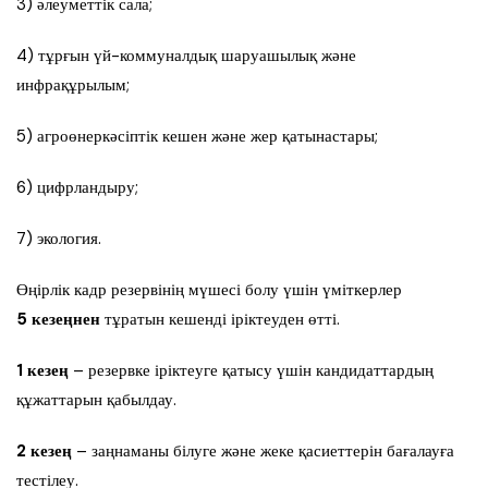
3) әлеуметтік сала;
4) тұрғын үй-коммуналдық шаруашылық және
инфрақұрылым;
5) агроөнеркәсіптік кешен және жер қатынастары;
6) цифрландыру;
7) экология.
Өңірлік кадр резервінің мүшесі болу үшін үміткерлер
5 кезеңнен
тұратын кешенді іріктеуден өтті.
1 кезең
– резервке іріктеуге қатысу үшін кандидаттардың
құжаттарын қабылдау.
2 кезең
– заңнаманы білуге және жеке қасиеттерін бағалауға
тестілеу.