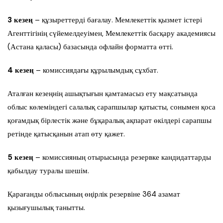
3 кезең
– құзыреттерді бағалау. Мемлекеттік қызмет істері
Агенттігінің сүйемелдеуімен, Мемлекеттік басқару академиясы
(Астана қаласы) базасында офлайн форматта өтті.
4 кезең
– комиссиядағы құрылымдық сұхбат.
Аталған кезеңнің ашықтығын қамтамасыз ету мақсатында
облыс көлеміндегі салалық сарапшылар қатысты, сонымен қоса
қоғамдық бірлестік және бұқаралық ақпарат өкілдері сарапшы
ретінде қатысқанын атап өту қажет.
5 кезең
– комиссияның отырысында резервке кандидаттарды
қабылдау туралы шешім.
Қарағанды облысының өңірлік резервіне 364 азамат
қызығушылық танытты.