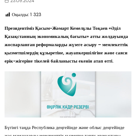
23.09.2024
Оқылды:
1 323
Президентіміз Қасым-Жомарт Кемелұлы Тоқаев «Әділ
Қазақстанның экономикалық бағыты» атты жолдауында
жоспарланған реформаларды жүзеге асыру – мемлекеттік
қызметшілердің құзыретіне, жауапкершілігіне және саяси
ерік-жігеріне тікелей байланысты екенін атап өтті.
Бүгінгі таңда Республика деңгейінде және облыс деңгейінде
жас мамандарды мемлекеттік қызметке тарту жұмыстары