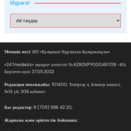
Мұрағат
Мұрағат
Меншік иесі:
ИП «Қалқаман Нұрлыхан Қалқаманұлы»
«247media.kz» ақпарат агенттігі № KZ80VPY00049708 -ИА
Берілген күні: 27.05.2022
Редакция мекенжайы:
101400, Теміртау қ. Блюхер көшесі,
№13 үй, 306 кабинет.
Бас редактор:
8 (705) 586 42 20,
Жарнама және әріптестік бойынша: