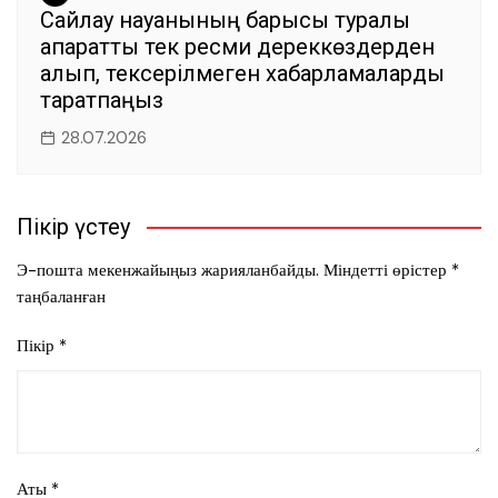
Сайлау науқанының барысы туралы
ақпаратты тек ресми дереккөздерден
алып, тексерілмеген хабарламаларды
таратпаңыз
28.07.2026
Пікір үстеу
Э-пошта мекенжайыңыз жарияланбайды.
Міндетті өрістер
*
таңбаланған
Пікір
*
Аты
*