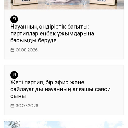
Науқанның өндірістік бағыты:
партиялар еңбек ұжымдарына
басымдық беруде
01.08.2026
Жеті партия, бір эфир және
сайлауалды науқанның алғашқы саяси
сыны
30.07.2026