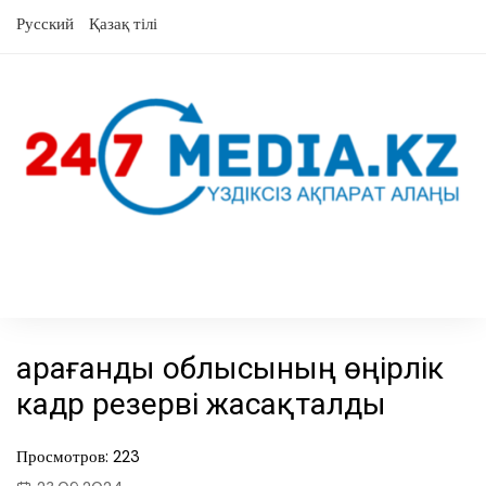
Skip
Русский
Қазақ тілі
to
content
Қарағанды облысының өңірлік
кадр резерві жасақталды
Просмотров: 223