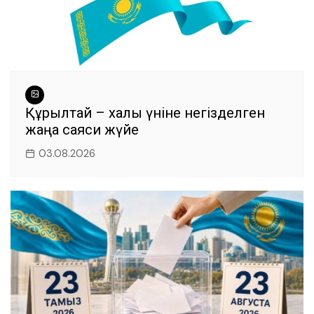
Құрылтай – халық үніне негізделген
жаңа саяси жүйе
03.08.2026