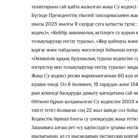
талаптарына сай қайта жа­зылған жаңа Су кодексі 
Бүгінде Президенттің тікелей тап­сыр­масымен жаң
шысы 2025 жылғы 9 сәуірде суға қа­тыс­ты тұтас
кодексі», «Кей­бір заңнамалық актілерге су қорын 
толықтырулар енгізу ту­ралы», «Жер қойнауы және
қорғау және пайдалану мәселелері бойын­ша өзгері
«Әкімшілік құқық бұ­зу­шылық туралы кодексіне с
өзгерістер мен толықтырулар енгізу тура­лы» заңд
Жаңа Су кодексі ресми жарияланғаннан 60 күн ө
күшіне енеді. Ол 6 бө­лім­нен, 15 тараудан және 13
рын кешенді басқаруды дамыту қағи­да­тына сай м
Өйткені бұрын қол­да­нылған Су кодексіне 2003 жы
тиісті тетігі болмаған соң 22 жыл ішін­де сол бой
Кодекстің бірінші блогы су үнемдеудің жаңа тетікт
Заңнамаға ал­ғаш рет «су қауіпсіздігі» ұғымы енгі
шылығынан, ал су нысандарын лас­тану­дан қорға