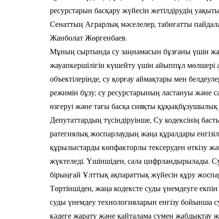
ресурстарын бас­қару жүйесін жетілдірудің уақыты 
Сенаттың Аграрлық мәсе­ле­лер, табиғатты пайда
Жанболат Жөргенбаев.
Мұның сыртында су заңнамасын бұз­ға­ны үшін жаз
жауап­кер­шілігін күшейту үшін айыппұл мөлшері 
объектілерінде, су қорғау аймақтары мен белдеул
режимін бұзу; су ресурстарының ластануы және са
өзгеруі және тағы басқа сия­қты құқықбұзушылық 
Депутаттардың түсіндіруінше, Су ко­дек­сінің баст
ра­тегиялық жоспарлаудың жаңа құрал­дары енгізі
құрылыстарды көп­фак­тор­лы тексеруден өткізу жә
жүктеледі. Үшіншіден, сала цифрлан­ды­рылады. С
бірыңғай Ұлт­тық ақпараттық жүйесін құру жоспар­
Төртіншіден, жаңа кодексте суды үнем­­­­деуге екпі
суды үнемдеу технологияларын енгізу бойынша су
кәдеге жарату және қайталама сумен жабдықтау ж