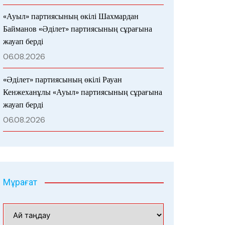
«Ауыл» партиясының өкілі Шахмардан
Байманов «Әділет» партиясының сұрағына
жауап берді
06.08.2026
«Әділет» партиясының өкілі Рауан
Кенжеханұлы «Ауыл» партиясының сұрағына
жауап берді
06.08.2026
Мұрағат
Мұрағат