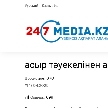
Skip
Русский
Қазақ тілі
to
content
Ғасыр тәуекелінен 
Просмотров: 670
18.04.2025
Оқылды:
699