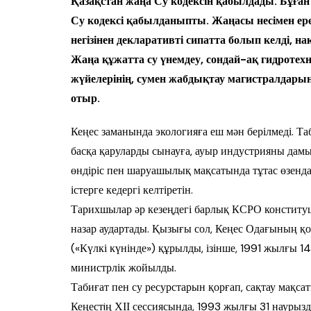
Қазақстан жаңа Су кодексін қабылдады. Бұған 
Су кодексі қабылданыпты. Жаңасы несімен е
негізінен декларативті сипатта болып келді, н
Жаңа құжатта су үнемдеу, сондай-ақ гидротехн
жүйелерінің, сумен жабдықтау магистралдарын
отыр.
Кеңес заманында экологияға еш мән берілмеді. Таби
бас­­қа қаруларды сы­нау­ға, ауыр ин­дус­т­рия­ны 
өндіріс пен шаруа­шы­лық мақсатында тұтас өзендари
істерге кедергі кел­­­­ті­ретін.
Тарихшылар әр кезеңдегі барлық КСРО конституция
назар аудартады. Қызығы сол, Кеңес Ода­ғы­ның қор
(«Күлкі кү­нін­де») құрылды, ізін­ше, 1991 жылғы 1
министрлік жойыл­ды.
Табиғат пен су ресурстарын қор­ғап, сақ­тау мақса
Кеңестiң ХІІ сессиясында, 1993 жыл­ғы 31 нау­ры