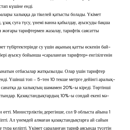
тап күшіне енді.
лары халыққа да тікелей қа­тысты болады. Үкімет
ұзақ суға түсу, үнемі ванна қабылдау, ауызсуды бақ­ша
н жоғары тарифтермен жа­залау, тарифтік саясатты
үбі­р­тек­те­рін­де су үшін ақының қатты өскенін бай­­
рі ауызсу бойынша «сара­лан­ған тарифтер» енгізілгенін
тынатын отбасылар жат­қы­зыл­ды. Олар үшін тарифтер
ді. Үшінші топ ‒ 5-тен 10 текше метрге дейінгі аралық­
л санатқа да халықтың шамамен 20%-ы кіреді. Төртінші
натындар. Қа­зақстандықтардың 10%-ы сондай екені мә­
.
өтті. Министрліктің дерегінше, сол 9 облыста айына 1
пті. Ал үнем­дей алмаған қазақстандықтарға ай сайын
ура келіпті. Үкімет са­ра­лан­ған тариф аясында түсетін