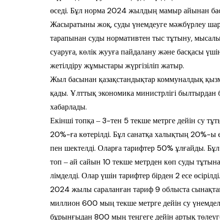
өседі. Бұл норма 2024 жыл­дың мамыр айынан бас
Жасыратыны жоқ, суды үнемдеуге мәж­бүрлеу шара
тарапынан суды нор­мативтен тыс тұтыну, мысалы, 
суаруға, көлік жууға пайдалану жә­не басқасы үші
жетілдіру жұ­мыстары жүргізіліп жатыр.
Жыл басынан қазақстандықтар ком­муналдық қызмет т
қады. Ұлттық экономика министрлігі был­тырдан бе
хабарлады.
Екінші топқа ‒ 3-тен 5 текше метрге дейін су тұ
20%-ға көтерілді. Бұл санатқа халықтың 20%-ы ен
пен шектелді. Оларға тарифтер 50% ұлғай­ды. Бұ
топ ‒ ай сайын 10 тек­ше метрден көп суды тұты
лімделді. Олар үшін тарифтер бірден 2 есе өсірілді
2024 жылы сараланған тариф 9 облыста сы­нақтан 
миллион 600 мың тек­ше метрге дейін су үнемделі
бұрынғыдан 800 мың теңгеге дейін артық төлеуге т