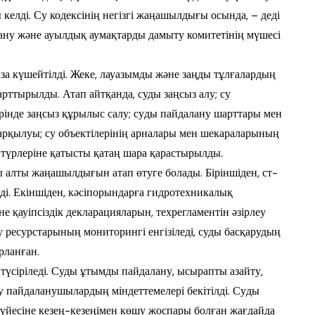
кел­ді. Су кодексінің негізгі жаңашылдығы осын­да, – деді
лану және ауылдық аумақтарды дамыту комитетінің мүшесі
а күшейтілді. Жеке, лауа­зым­ды және заңды тұлғалардың
арттырылды. Атап айтқанда, суды заңсыз алу; су
ерінде заңсыз құрылыс салу; су­ды пайдалану шарттары мен
р­­қылуы; су объектілерінің арналары мен ше­­караларының
түрлеріне қа­тыс­ты қатаң шара қарастырылды.
ы алты жаңашыл­ды­ғын атап өтуге болады. Біріншіден, ст­
лді. Екіншіден, кәсіпорындарға гидротехникалық
не қауіпсіздік декларацияларын, техрегламентін әзірлеу
у ресурстарының мониторингі ен­гізіледі, суды басқарудың
лан­ған.
н түсіріледі. Суды ұтымды пай­­­далану, ысырапты азайту,
 пай­даланушылардың міндеттемелері бекітілді. Су­ды
үйесіне кезең-кезеңімен көшу жоспары болған жағдайда