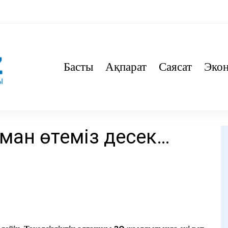
Басты
Ақпарат
Саясат
Эко
аман өтеміз десек…