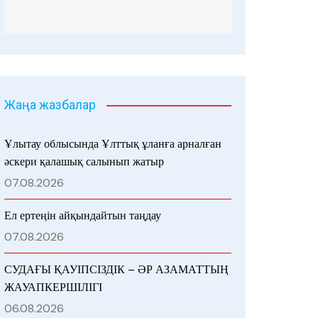
Жаңа жазбалар
Ұлытау облысында Ұлттық ұланға арналған
әскери қалашық салынып жатыр
07.08.2026
Ел ертеңін айқындайтын таңдау
07.08.2026
СУДАҒЫ ҚАУІПСІЗДІК – ӘР АЗАМАТТЫҢ
ЖАУАПКЕРШІЛІГІ
06.08.2026