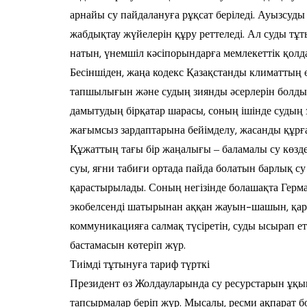
арнайы су пай­далануға рұқсат беріледі. Ауызсуды
жабдықтау жүйелерін құру ре­ттеледі. Ал суды тұ
на­тын, үнемшіл кәсіпорындарға мемлекеттік қол­да
Бесіншіден, жаңа кодекс Қазақстанды кли­маттың 
тапшылығын жә­не судың зиянды әсерлерін болдыр
дамытудың бірқатар шарасы, соның ішінде судың
жағымсыз зар­даптарына бейімделу, жасанды құр­
Құжаттың тағы бір жаңалығы ‒ бала­ма­лы су көзд
суы, яғни табиғи ор­тада пайда болатын барлық су 
қарастырылады. Соның негізінде бо­­лашақта Герм
эко­бел­сенді шатырынан аққан жауын-ша­шын, қа
коммуникацияға сал­мақ түсіретін, суды ысырап ет
бастамасын көтеріп жүр.
Тиімді тұтынуға тариф түрткі
Президент өз Жолдауларында су ре­сурстарын ұқыпт
тап­сырмалар беріп жүр. Мысалы, ресми ақ­парат