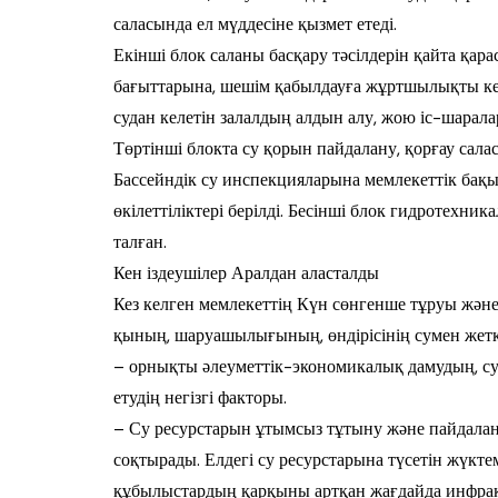
саласында ел мүддесіне қызмет етеді.
Екінші блок саланы басқару тәсілдерін қай­та қа
бағыттарына, шешім қабылдауға жұртшылықты кең
судан келетін залалдың алдын алу, жою іс-шарал
Төртінші блокта су қорын пайдалану, қорғау сал
Бассейндік су инс­пекцияларына мемлекеттік бақы
өкілеттіліктері берілді. Бе­сінші блок гидротехник
талған.
Кен іздеушілер Аралдан аласталды
Кез келген мемлекеттің Күн сөнген­ше тұруы және 
қы­ның, шаруашылығының, өндірісінің сумен жетк
– орнықты әлеуметтік-экономикалық дамудың, су,
етудің негізгі факторы.
– Су ресурстарын ұтымсыз тұтыну жә­не пайдалан
соқтырады. Елдегі су ресурстарына түсетін жүкте
құбылыстардың қарқыны артқан жағдайда инфрақ