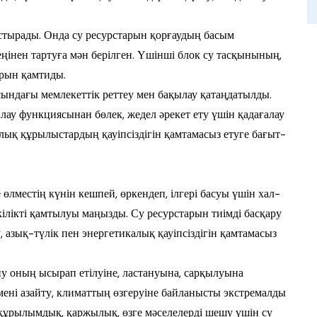
растырады. Онда су ресурстарын қорғаудың басым
інен тартуға мән берілген. Үшінші блок су тасқынының,
арын қамтиды.
асындағы мемлекеттік реттеу мен бақылау қатаңдатылды.
лау функ­циясынан бөлек, жедел әрекет ету үшін қадағалау
алық құрылыс­тар­дың қауіпсіздігін қамтамасыз етуге ба­ғыт­
өлместің күнін кешпей, өркендеп, ілгері басуы үшін хал­
ілікті қамтылуы маңызды. Су ре­сурстарын тиімді басқару
 азық-түлік пен энергетикалық қауіпсіздігін қамтамасыз
у оның ысырап етілуіне, лас­тануына, сарқылуына
мені азайту, климаттың өзгеруіне байланысты экстре­мал­ды
ұрылымдық, қаржылық, өзге мәселелерді шешу үшін су