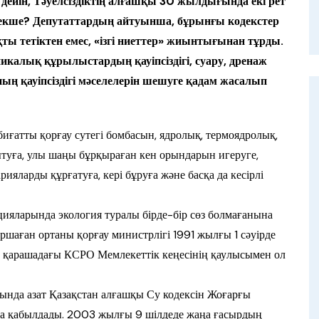
дейін, Тәуелсіздіктің алғашқы 30 жылдығында екі рет
рекше? Депутаттардың айтуынша, бұрынғы кодекстер
ақты тетіктен емес, «ізгі ниеттер» жиынтығынан тұрды.
икалық құрылыстардың қауіпсіздігі, суару, дренаж
ың қауіпсіздігі мәселелерін шешуге қадам жасалып
ғатты қорғау су­тегі бом­­басын, ядролық, тер­моядро­лық,
дамытуға, улы шаңы бұрқыраған кен орында­рын игеруге,
я­лар­­ды құрғатуға, кері бұруға және бас­қа да кесірлі
ларында эко­ло­гия туралы бірде-бір сөз болма­ға­ны­на
шаған ортаны қор­ғау министр­лі­гі 1991 жылғы 1 сәуір­де
4 қа­­­ра­шадағы КСРО Мемлекеттік кеңе­сінің қау­лы­сымен ол
тында азат Қазақ­стан ал­ғаш­қы Су кодексін Жоғарғы
з­да қабылдады. 2003 жылғы 9 шілдеде жаңа ғасырдың