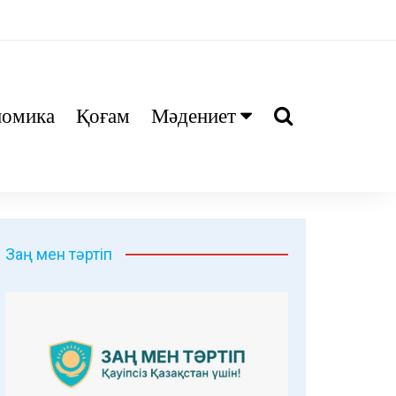
номика
Қоғам
Мәдениет
Ани
Тіл біл
Дәрі
Заң мен тәртіп