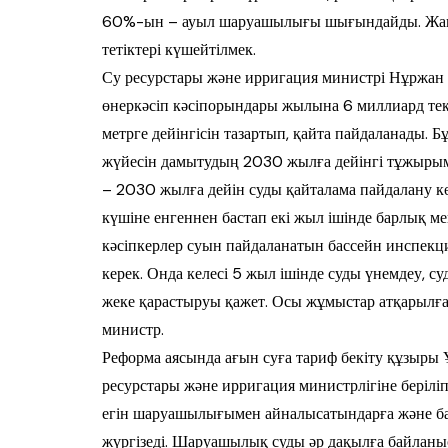
60%-ын – ауыл шаруашылығы шығындайды. Жаңа к
тетіктері күшейтілмек.
Су ресурстары және ирригация ми­нист­рі Нұржан
өнеркәсіп кә­сіпорындары жылына 6 миллиард те
метрге дейінгісін тазартып, қай­та пайдаланады.
жүйе­сін дамытудың 2030 жылға дейінгі тұ­жы­р
– 2030 жылға дейін суды қайталама пай­далану к
күшіне енген­нен бастап екі жыл ішінде барлық ме
кәсіпкерлер суын пай­да­ла­натын бассейн инспекц
керек. Онда келесі 5 жыл ішінде суды үнем­деу, с
жеке қарастыруы қа­жет. Осы жұмыстар атқарылғанд
министр.
Реформа аясында ағын суға тариф бе­кіту құзыры 
ресурстары жә­не ирригация министрлігіне берілі
егін шаруашылығымен айна­лы­сатындарға және ба
жүр­гі­зе­ді. Шаруашылық суды әр дақылға байла­н