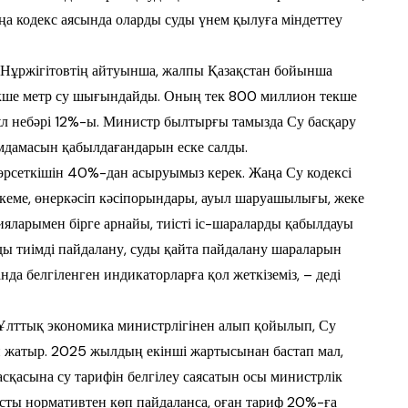
о­декс аясында оларды суды үнем қылуға міндеттеу
 Нұржігітовтің айтуынша, жал­пы Қазақстан бойынша
кше метр су шығындайды. Оның тек 800 мил­лион текше
 Бұл небәрі 12%-ы. Ми­нистр былтырғы тамызда Су басқару
ымдамасын қабылдағандарын еске салды.
өрсеткішін 40%-дан асыруы­мыз керек. Жаңа Су кодексі
кеме, өнер­кәсіп кәсіпорындары, ауыл шаруа­шы­лығы, жеке
ияларымен бірге ар­найы, тиісті іс-шараларды қабылдауы
уды тиімді пайдалану, суды қайта пай­далану шараларын
а бел­гі­ленген индикаторларға қол жеткіземіз, – деді
Ұлттық экономика ми­нистр­лігі­нен алып қойылып, Су
п жа­тыр. 2025 жылдың екінші жартысынан бас­тап мал,
сқасына су тарифін бел­гілеу саясатын осы министрлік
ыс­ты нормативтен көп пайдаланса, оған та­риф 20%-ға