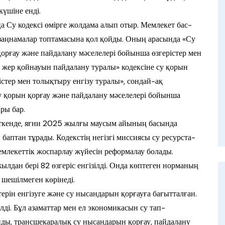
күшіне енді.
а Су кодексі өмір­ге жолдама алып отыр. Мемлекет бас­­
 заңнамалар топтамасына қол қой­ды. Оның арасында «Су
қор­ғау және пайдалану мәселелері бойын­ша өзгерістер мен
 жер қой­науын пайдалану туралы» кодексіне су қо­рын
стер мен толықтыру енгізу ту­ралы», сондай-ақ
у қорын қор­ғау және пайдалану мәселелері бойынша
ары бар.
ткенде, яғни 2025 жылғы маусым айы­ның басында
4 баптан тұра­ды. Кодекстің негізгі миссиясы су ресурс­та­
емлекеттік жоспарлау жүйесін ре­формалау болады.
лдан бері 82 өзгеріс енгізілді. Онда көптеген нор­ма­ның
ы шешілмеген көрінеді.
ерін енгізуге және су ны­сан­дарын қорғауға бағытталған.
зілді. Бұл азаматтар мен ел экономикасын су тап­
йды, трансшекаралық су ны­сандарын қорғау, пайдалану