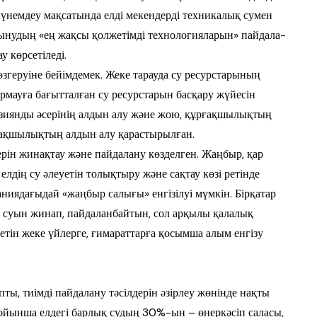
 үнем­деу мақсатында елді мекендерді тех­ни­калық сумен
тынудың «ең жақсы қол­жетімді технологияларын» пайда­ла­
у көрсетіледі.
өзгеруіне бейімдемек. Жеке та­рауда су ресурстарының
мауға бағытталған су ресурстарын басқару жүйе­сін
 зиянды әсерінің алдын алу және жою, құрғақшылықтың
ғақ­шылықтың алдын алу қарастырылған.
ерін жинақтау және пайдалану көз­делген. Жаңбыр, қар
елдің су әлеуе­тін толықтыру және сақтау көзі ре­тінде
аниядағыдай «жаңбыр са­лығы» енгізілуі мүмкін. Бірқатар
р суын жинап, пайдаланбайтын, сол арқылы қалалық
етін жеке үй­лерге, ғимараттарға қосымша алым ен­гізу
ы, тиімді пай­далану тәсілдерін әзірлеу жөнінде нақты
 бойынша елдегі барлық судың 30%-ын – өнеркәсіп саласы,