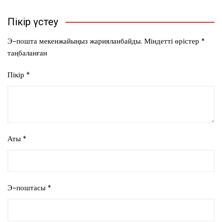
Пікір үстеу
Э-пошта мекенжайыңыз жарияланбайды.
Міндетті өрістер
*
таңбаланған
Пікір
*
Аты
*
Э-поштасы
*