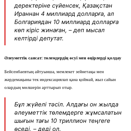
деректеріне сүйенсек, Қазақстан
Ираннан 4 миллиард долларға, ал
Болгариядан 10 миллиард долларға
көп кіріс жинаған, – деп мысал
келтірді депутат.
Әлеуметтік саясат: төлемдердің өсуі мен өңірлерді қолдау
Бейсенбаевтың айтуынша, мемлекет зейнетақы мен
жәрдемақыны тек индексациялап қана қоймай, жыл сайын
олардың мөлшерін арттырып отыр.
Бұл жүйелі тәсіл. Алдағы он жылда
әлеуметтік төлемдерге жұмсалатын
шығын тағы 10 триллион теңгеге
өседі, – деді ол.