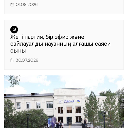
01.08.2026
Жеті партия, бір эфир және
сайлауалды науқанның алғашқы саяси
сыны
30.07.2026