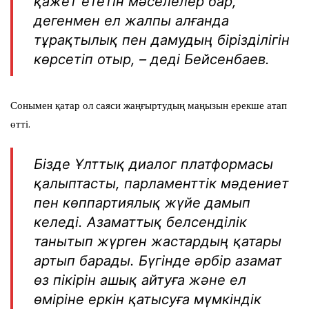
қажет ететін мәселелер бар,
дегенмен ел жалпы алғанда
тұрақтылық пен дамудың бірізділігін
көрсетіп отыр, – деді Бейсенбаев.
Сонымен қатар ол саяси жаңғыртудың маңызын ерекше атап
өтті.
Бізде Ұлттық диалог платформасы
қалыптасты, парламенттік мәдениет
пен көппартиялық жүйе дамып
келеді. Азаматтық белсенділік
танытып жүрген жастардың қатары
артып барады. Бүгінде әрбір азамат
өз пікірін ашық айтуға және ел
өміріне еркін қатысуға мүмкіндік