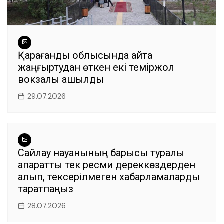
Қарағанды облысында қайта
жаңғыртудан өткен екі теміржол
вокзалы ашылды
29.07.2026
Сайлау науқанының барысы туралы
ақпаратты тек ресми дереккөздерден
алып, тексерілмеген хабарламаларды
таратпаңыз
28.07.2026