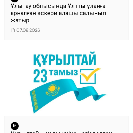
Ұлытау облысында Ұлттық ұланға
арналған әскери қалашық салынып
жатыр
07.08.2026