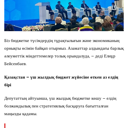
Біз бюджетке түсімдердің тұрақтылығын және экономиканың
орнықты өсімін байқап отырмыз. Азаматтар алдындағы барлық
әлеуметтік міндеттемелер толық орындалуда, – деді Елнұр
Бейсенбаев.
Қазақстан – үш жылдық бюджет жүйесіне өткен аз елдің
бірі
Депутаттың айтуынша, үш жылдық бюджетке көшу – елдің
болжамдылық пен стратегиялық басқаруға бағытталған
маңызды қадамы.