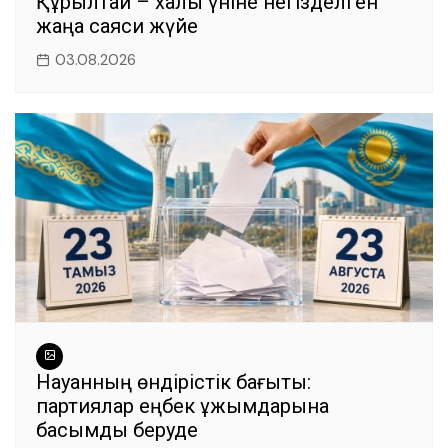
Құрылтай – халық үніне негізделген
жаңа саяси жүйе
03.08.2026
Науқанның өндірістік бағыты:
партиялар еңбек ұжымдарына
басымдық беруде