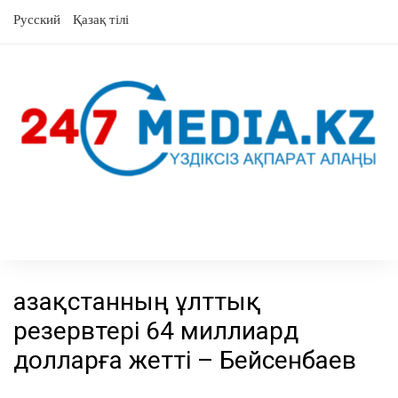
Skip
Русский
Қазақ тілі
to
content
Қазақстанның ұлттық
резервтері 64 миллиард
долларға жетті – Бейсенбаев