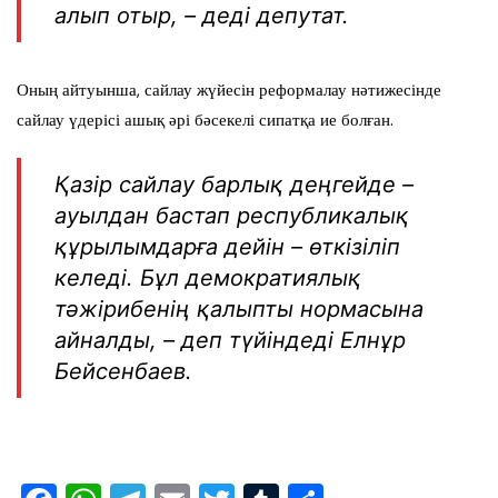
алып отыр, – деді депутат.
Оның айтуынша, сайлау жүйесін реформалау нәтижесінде
сайлау үдерісі ашық әрі бәсекелі сипатқа ие болған.
Қазір сайлау барлық деңгейде –
ауылдан бастап республикалық
құрылымдарға дейін – өткізіліп
келеді. Бұл демократиялық
тәжірибенің қалыпты нормасына
айналды, – деп түйіндеді Елнұр
Бейсенбаев.