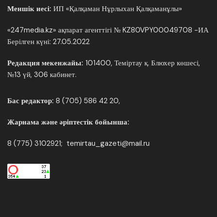
Меншік иесі:
ИП «Қалқаман Нұрлыхан Қалқаманұлы»
«247media.kz» ақпарат агенттігі № KZ80VPY00049708 -ИА
Берілген күні: 27.05.2022
Редакция мекенжайы:
101400, Теміртау қ. Блюхер көшесі,
№13 үй, 306 кабинет.
Бас редактор:
8 (705) 586 42 20,
Жарнама және әріптестік бойынша:
8 (775) 3102921; temirtau_gazeti@mail.ru