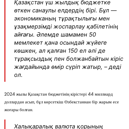
Қазақстан үш жылдық бюджетке
өткен санаулы елдердің бірі. Бұл —
экономиканың тұрақтылығы мен
ұзақмерзімді жоспарлау қабілетінің
айғағы. Әлемде шамамен 50
мемлекет қана осындай жүйеге
көшкен, ал қалған 150 ел әлі де
тұрақсыздық пен болжанбайтын кіріс
жағдайында өмір сүріп жатыр, – деді
ол.
2024 жылы Қазақстан бюджетінің кірістері 44 миллиард
доллардан асып, бұл көрсеткіш Өзбекстаннан бір жарым есе
жоғары болған.
Халықаралық валюта қорының