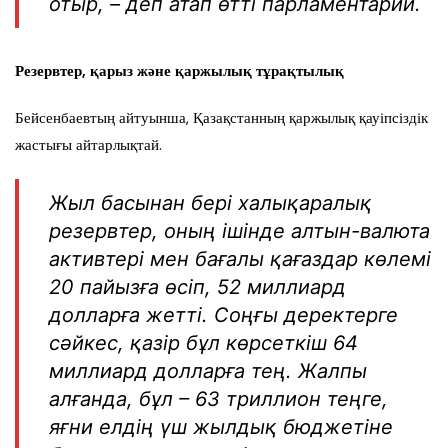
отыр, – деп атап өтті парламентарий.
Резервтер, қарыз және қаржылық тұрақтылық
Бейсенбаевтың айтуынша, Қазақстанның қаржылық қауіпсіздік
жастығы айтарлықтай.
Жыл басынан бері халықаралық
резервтер, оның ішінде алтын-валюта
активтері мен бағалы қағаздар көлемі
20 пайызға өсіп, 52 миллиард
долларға жетті. Соңғы деректерге
сәйкес, қазір бұл көрсеткіш 64
миллиард долларға тең. Жалпы
алғанда, бұл – 63 триллион теңге,
яғни елдің үш жылдық бюджетіне