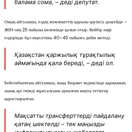
балама сома, – деді депутат.
Оның айтуынша, елдің мемлекеттік қарызы қауіпсіз деңгейде –
ЖІӨ-нің 25 пайызы көлемінде қалып отыр. Кейбір өңір
елдерінде бұл көрсеткіш 40–45 пайызға дейін жетеді.
Қазақстан қаржылық тұрақтылық
аймағында қала береді, – деді ол.
Бейсенбаевтың айтуынша, жаңа Бюджет кодексінде қаржының
ашық әрі тиімді жұмсалуына арналған нақты тетіктер
қарастырылған.
Мақсатты трансферттерді пайдалану
қатаң шектелді – тек маңызды