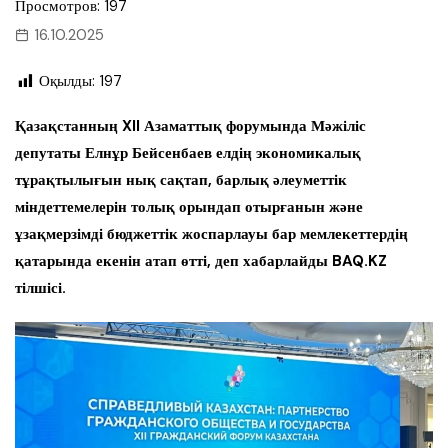
Просмотров: 197
16.10.2025
Оқылды:
197
Қазақстанның XII Азаматтық форумында Мәжіліс
депутаты Елнұр Бейсенбаев елдің экономикалық
тұрақтылығын нық сақтап, барлық әлеуметтік
міндеттемелерін толық орындап отырғанын және
ұзақмерзімді бюджеттік жоспарлауы бар мемлекеттердің
қатарында екенін атап өтті, деп хабарлайды BAQ.KZ
тілшісі.