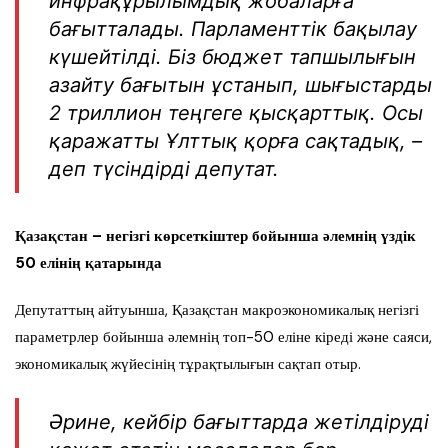
инфрақұрылымдық жобаларға
бағытталады. Парламенттік бақылау
күшейтілді. Біз бюджет тапшылығын
азайту бағытын ұстанып, шығыстарды
2 триллион теңгеге қысқарттық. Осы
қаражатты Ұлттық қорға сақтадық, –
деп түсіндірді депутат.
Қазақстан – негізгі көрсеткіштер бойынша әлемнің үздік
50 елінің қатарында
Депутаттың айтуынша, Қазақстан макроэкономикалық негізгі
параметрлер бойынша әлемнің топ-50 еліне кіреді және саяси,
экономикалық жүйесінің тұрақтылығын сақтап отыр.
Әрине, кейбір бағыттарда жетілдіруді