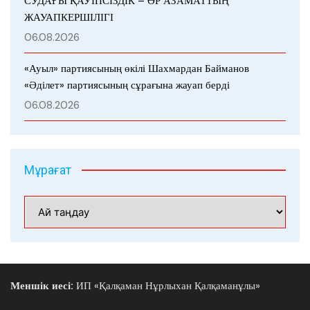
СУДАҒЫ ҚАУІПСІЗДІК – ӘР АЗАМАТТЫҢ
ЖАУАПКЕРШІЛІГІ
06.08.2026
«Ауыл» партиясының өкілі Шахмардан Байманов
«Әділет» партиясының сұрағына жауап берді
06.08.2026
Мұрағат
Мұрағат
Меншік иесі:
ИП «Қалқаман Нұрлыхан Қалқаманұлы»