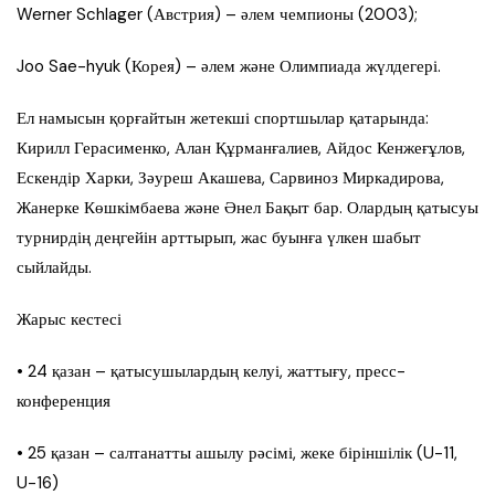
Werner Schlager (Австрия) – әлем чемпионы (2003);
Joo Sae-hyuk (Корея) – әлем және Олимпиада жүлдегері.
Ел намысын қорғайтын жетекші спортшылар қатарында:
Кирилл Герасименко, Алан Құрманғалиев, Айдос Кенжеғұлов,
Ескендір Харки, Зәуреш Акашева, Сарвиноз Миркадирова,
Жанерке Көшкімбаева және Әнел Бақыт бар. Олардың қатысуы
турнирдің деңгейін арттырып, жас буынға үлкен шабыт
сыйлайды.
Жарыс кестесі
• 24 қазан – қатысушылардың келуі, жаттығу, пресс-
конференция
• 25 қазан – салтанатты ашылу рәсімі, жеке біріншілік (U-11,
U-16)