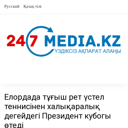
Skip
Русский
Қазақ тілі
to
content
Елордада тұңғыш рет үстел
теннисінен халықаралық
деңгейдегі Президент кубогы
өтеді