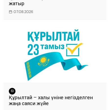
жатыр
07.08.2026
Құрылтай – халық үніне негізделген
жаңа саяси жүйе