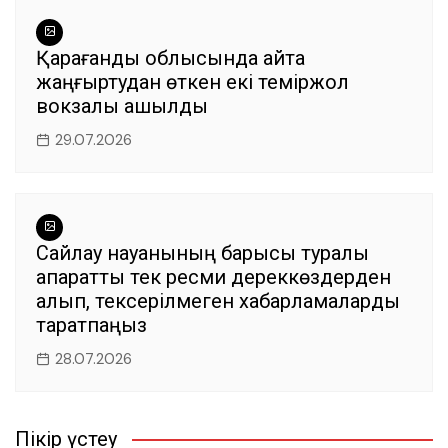
Қарағанды облысында қайта
жаңғыртудан өткен екі теміржол
вокзалы ашылды
29.07.2026
Сайлау науқанының барысы туралы
ақпаратты тек ресми дереккөздерден
алып, тексерілмеген хабарламаларды
таратпаңыз
28.07.2026
Пікір үстеу