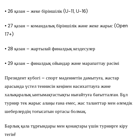
• 26 қазан – жеке біріншілік (U-11, U-16)
• 27 қазан – командалық біріншілік және жеке жарыс (Open
17+)
• 28 қазан – жартылай финалдық кездесулер
• 29 қазан – финалдық ойындар және марапаттау рәсімі
Президент кубогі – спорт мәдениетін дамытуға, жастар
арасында үстел теннисін кеңінен насихаттауға және
халықаралық ынтымақтастықты нығайтуға бағытталған. Бұл
турнир тек жарыс алаңы ғана емес, жас таланттар мен әлемдік
шеберлердің тоғысатын ортасы болмақ.
Барлық қала тұрғындары мен қонақтары үшін турнирге кіру
тегін!