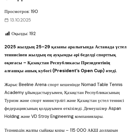
Просмотров: 190
13.10.2025
Оқылды:
192
2025 жылдың 25–29 қазаны аралығында Астанада үстел
теннисінен жылдың ең ауқымды әрі беделді спорттық
оқиғасы – Қазақстан Республикасы Президентінің
алғашқы ашық кубогі (President’s Open Cup) өтеді.
Жарыс Beeline Arena спорт кешенінде Nomad Table Tennis
Academy ұйымдастыруымен, Қазақстан Республикасының
Туризм және спорт министрлігі және Қазақстан үстел теннисі
федерациясының қолдауымен өткізіледі. Демеушілер Aspan
Holding және VD Stroy Engineering компаниялары.
Турнирдің жалпы сыйақы қоры – 115 000 АҚШ долларын