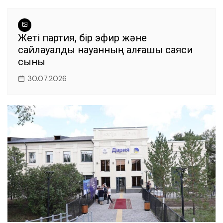
Жеті партия, бір эфир және
сайлауалды науқанның алғашқы саяси
сыны
30.07.2026