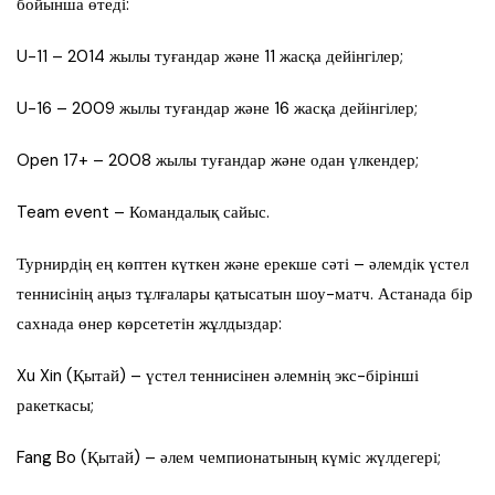
бойынша өтеді:
U-11 – 2014 жылы туғандар және 11 жасқа дейінгілер;
U-16 – 2009 жылы туғандар және 16 жасқа дейінгілер;
Open 17+ – 2008 жылы туғандар және одан үлкендер;
Team event – Командалық сайыс.
Турнирдің ең көптен күткен және ерекше сәті – әлемдік үстел
теннисінің аңыз тұлғалары қатысатын шоу-матч. Астанада бір
сахнада өнер көрсететін жұлдыздар:
Xu Xin (Қытай) – үстел теннисінен әлемнің экс-бірінші
ракеткасы;
Fang Bo (Қытай) – әлем чемпионатының күміс жүлдегері;