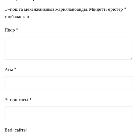
Э-пошта мекенжайыңыз жарияланбайды.
Міндетті өрістер
*
таңбаланған
Пікір
*
Аты
*
Э-поштасы
*
Веб-сайты