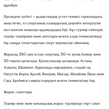
құрайды.
Президент кубогі – қазақстандық үстел теннисі тарихындағы
жаңа белес, ел спортының халықаралық деңгейге көтерілуіне
жол ашатын маңызды қадамдардың бірі. Бұл турнир еліміздің
түкпір-түкпірінен және шетелден келген үздік теннисшілерді
бір алаңда тоғыстыратын спорт мерекесіне айналмақ.
Жарысқа 250-ден астам спортшы, 50-ге жуық бапкер және
30 төреші қатысады. Қатысушылар қатарында Астана,
Алматы, Шымкент, Қарағанды өңірлерінен, сондай-ақ
Оңтүстік Корея, Қытай, Венгрия, Мысыр, Малайзия, Иран және
Сауд Арабиясы сияқты елдерден келген теннисшілер бар.
Жарыс санаттары
Турнир жеке және командалық жарыс түрлерінде төрт санат