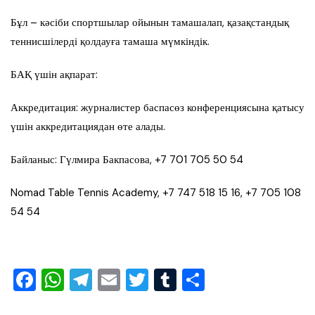
Бұл – кәсіби спортшылар ойынын тамашалап, қазақстандық
теннисшілерді қолдауға тамаша мүмкіндік.
БАҚ үшін ақпарат:
Аккредитация: журналистер баспасөз конференциясына қатысу
үшін аккредитациядан өте алады.
Байланыс: Гүлмира Бакпасова, +7 701 705 50 54
Nomad Table Tennis Academy, +7 747 518 15 16, +7 705 108
54 54
F
W
T
E
T
T
S
a
h
el
m
wi
u
h