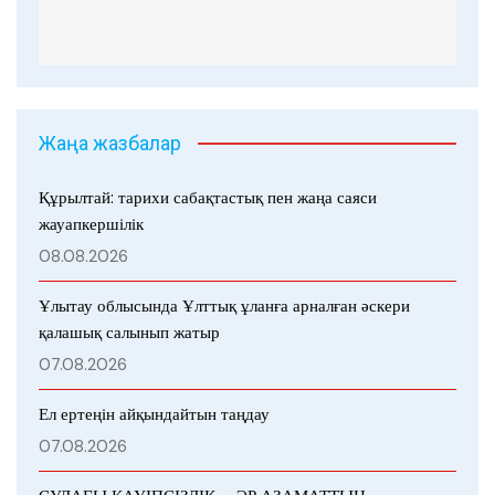
Жаңа жазбалар
Құрылтай: тарихи сабақтастық пен жаңа саяси
жауапкершілік
08.08.2026
Ұлытау облысында Ұлттық ұланға арналған әскери
қалашық салынып жатыр
07.08.2026
Ел ертеңін айқындайтын таңдау
07.08.2026