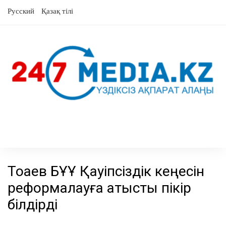
Skip
Русский
Қазақ тілі
to
content
Тоқаев БҰҰ Қауіпсіздік кеңесін
реформалауға қатысты пікір
білдірді