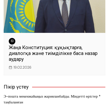
Жаңа Конституция: құқықтарға,
диалогқа және тиімділікке баса назар
аудару
19.02.2026
Пікір үстеу
Э-пошта мекенжайыңыз жарияланбайды.
Міндетті өрістер
*
таңбаланған