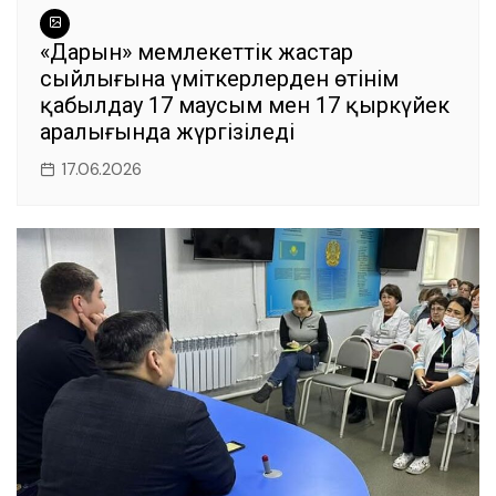
«Дарын» мемлекеттік жастар
сыйлығына үміткерлерден өтінім
қабылдау 17 маусым мен 17 қыркүйек
аралығында жүргізіледі
17.06.2026