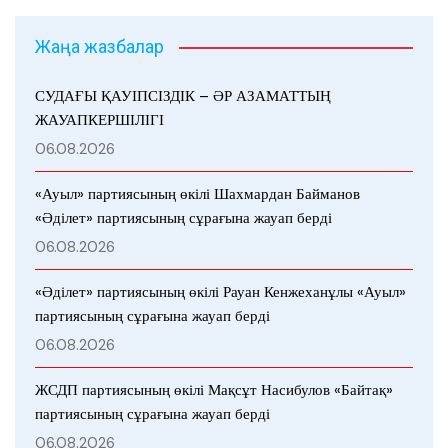
Жаңа жазбалар
СУДАҒЫ ҚАУІПСІЗДІК – ӘР АЗАМАТТЫҢ
ЖАУАПКЕРШІЛІГІ
06.08.2026
«Ауыл» партиясының өкілі Шахмардан Байманов
«Әділет» партиясының сұрағына жауап берді
06.08.2026
«Әділет» партиясының өкілі Рауан Кенжеханұлы «Ауыл»
партиясының сұрағына жауап берді
06.08.2026
ЖСДП партиясының өкілі Мақсұт Насибулов «Байтақ»
партиясының сұрағына жауап берді
06.08.2026