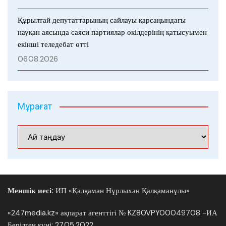
Құрылтай депутаттарының сайлауы қарсаңындағы
науқан аясында саяси партиялар өкілдерінің қатысуымен
екінші теледебат өтті
06.08.2026
Мұрағат
Мұрағат
Меншік иесі:
ИП «Қалқаман Нұрлыхан Қалқаманұлы»
«247media.kz» ақпарат агенттігі № KZ80VPY00049708 -ИА
Берілген күні: 27.05.2022