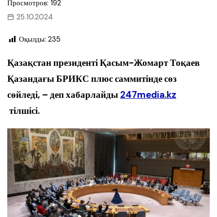
Просмотров: 192
25.10.2024
Оқылды:
235
Қазақстан президенті Қасым-Жомарт Тоқаев
Қазандағы БРИКС плюс саммитінде сөз
сөйледі, – деп хабарлайды
247media.kz
тілшісі.