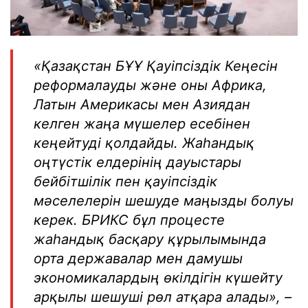
«Қазақстан БҰҰ Қауіпсіздік Кеңесін
реформалауды және оны Африка,
Латын Америкасы мен Азиядан
келген жаңа мүшелер есебінен
кеңейтуді қолдайды. Жаһандық
оңтүстік елдерінің дауыстары
бейбітшілік пен қауіпсіздік
мәселелерін шешуде маңызды болуы
керек. БРИКС бұл процесте
жаһандық басқару құрылымында
орта державалар мен дамушы
экономикалардың өкілдігін күшейту
арқылы шешуші рөл атқара алады», –