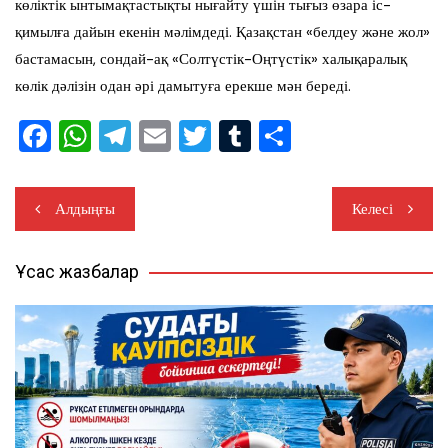
көліктік ынтымақтастықты нығайту үшін тығыз өзара іс-
қимылға дайын екенін мәлімдеді. Қазақстан «белдеу және жол»
бастамасын, сондай-ақ «Солтүстік-Оңтүстік» халықаралық
көлік дәлізін одан әрі дамытуға ерекше мән береді.
F
W
T
E
T
T
S
a
h
el
m
wi
u
h
c
at
e
ail
tt
m
ar
Жазба
Алдыңғы
Келесі
e
s
gr
er
bl
e
навигациясы
b
A
a
r
Ұқсас жазбалар
o
p
m
o
p
k