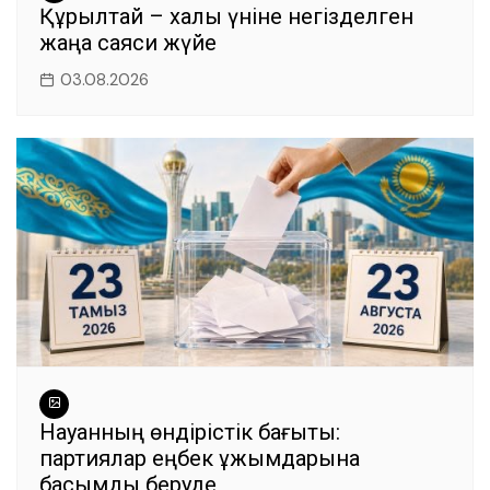
Құрылтай – халық үніне негізделген
жаңа саяси жүйе
03.08.2026
Науқанның өндірістік бағыты:
партиялар еңбек ұжымдарына
басымдық беруде