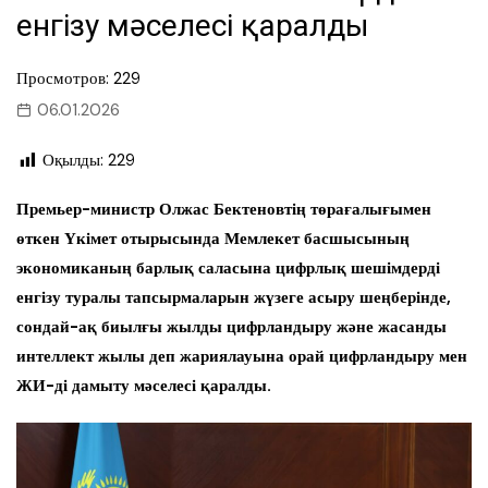
енгізу мәселесі қаралды
Просмотров: 229
06.01.2026
Оқылды:
229
Премьер-министр Олжас Бектеновтің төрағалығымен
өткен Үкімет отырысында Мемлекет басшысының
экономиканың барлық саласына цифрлық шешімдерді
енгізу туралы тапсырмаларын жүзеге асыру шеңберінде,
сондай-ақ биылғы жылды цифрландыру және жасанды
интеллект жылы деп жариялауына орай цифрландыру мен
ЖИ-ді дамыту мәселесі қаралды.