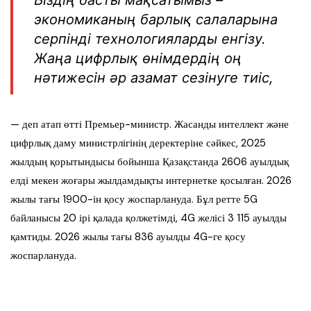
Біздің басты мақсатымыз –
экономиканың барлық салаларына
серпінді технологияларды енгізу.
Жаңа цифрлық өнімдердің оң
нәтижесін әр азамат сезінуге тиіс,
— деп атап өтті Премьер-министр. Жасанды интеллект және
цифрлық даму министрлігінің деректеріне сәйкес, 2025
жылдың қорытындысы бойынша Қазақстанда 2606 ауылдық
елді мекен жоғары жылдамдықты интернетке қосылған. 2026
жылы тағы 1900-ін қосу жоспарлануда. Бұл ретте 5G
байланысы 20 ірі қалада қолжетімді, 4G желісі 3 115 ауылды
қамтиды. 2026 жылы тағы 836 ауылды 4G-ге қосу
жоспарлануда.