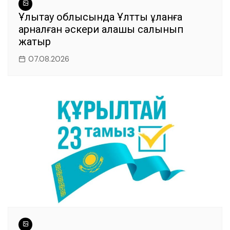
Ұлытау облысында Ұлттық ұланға
арналған әскери қалашық салынып
жатыр
07.08.2026