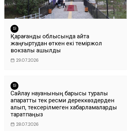
Қарағанды облысында қайта
жаңғыртудан өткен екі теміржол
вокзалы ашылды
29.07.2026
Сайлау науқанының барысы туралы
ақпаратты тек ресми дереккөздерден
алып, тексерілмеген хабарламаларды
таратпаңыз
28.07.2026