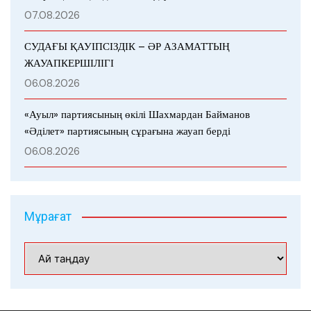
07.08.2026
СУДАҒЫ ҚАУІПСІЗДІК – ӘР АЗАМАТТЫҢ
ЖАУАПКЕРШІЛІГІ
06.08.2026
«Ауыл» партиясының өкілі Шахмардан Байманов
«Әділет» партиясының сұрағына жауап берді
06.08.2026
Мұрағат
Мұрағат