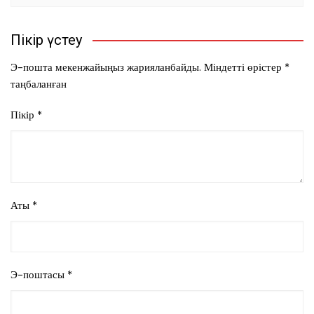
Пікір үстеу
Э-пошта мекенжайыңыз жарияланбайды.
Міндетті өрістер
*
таңбаланған
Пікір
*
Аты
*
Э-поштасы
*