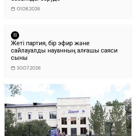
01.08.2026
Жеті партия, бір эфир және
сайлауалды науқанның алғашқы саяси
сыны
30.07.2026