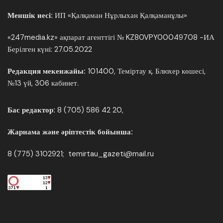
Меншік иесі:
ИП «Қалқаман Нұрлыхан Қалқаманұлы»
«247media.kz» ақпарат агенттігі № KZ80VPY00049708 -ИА
Берілген күні: 27.05.2022
Редакция мекенжайы:
101400, Теміртау қ. Блюхер көшесі,
№13 үй, 306 кабинет.
Бас редактор:
8 (705) 586 42 20,
Жарнама және әріптестік бойынша:
8 (775) 3102921; temirtau_gazeti@mail.ru