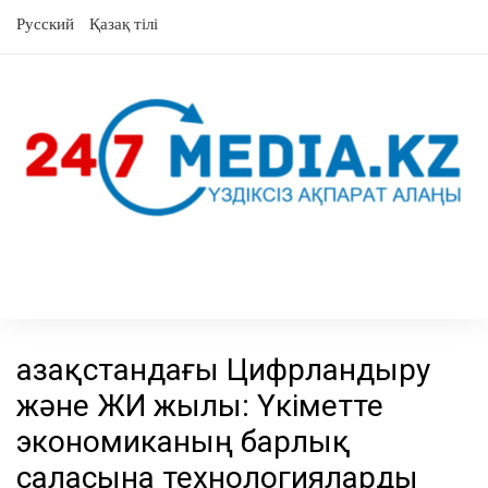
Skip
Русский
Қазақ тілі
to
content
Қазақстандағы Цифрландыру
және ЖИ жылы: Үкіметте
экономиканың барлық
саласына технологияларды