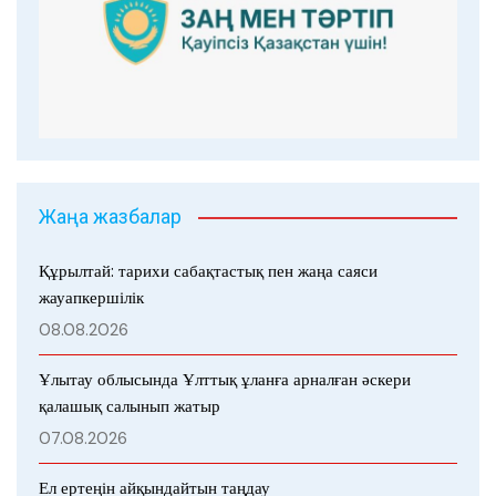
Жаңа жазбалар
Құрылтай: тарихи сабақтастық пен жаңа саяси
жауапкершілік
08.08.2026
Ұлытау облысында Ұлттық ұланға арналған әскери
қалашық салынып жатыр
07.08.2026
Ел ертеңін айқындайтын таңдау